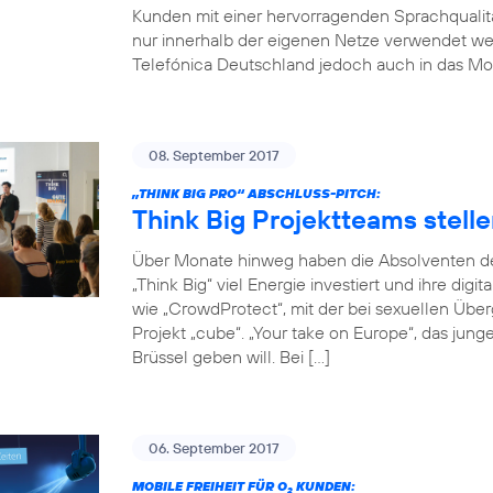
Kunden mit einer hervorragenden Sprachqualität
nur innerhalb der eigenen Netze verwendet w
Telefónica Deutschland jedoch auch in das Mob
08. September 2017
„THINK BIG PRO“ ABSCHLUSS-PITCH:
Think Big Projektteams stelle
Über Monate hinweg haben die Absolventen de
„Think Big“ viel Energie investiert und ihre digi
wie „CrowdProtect“, mit der bei sexuellen Übe
Projekt „cube“. „Your take on Europe“, das jun
Brüssel geben will. Bei […]
06. September 2017
MOBILE FREIHEIT FÜR O
KUNDEN:
2