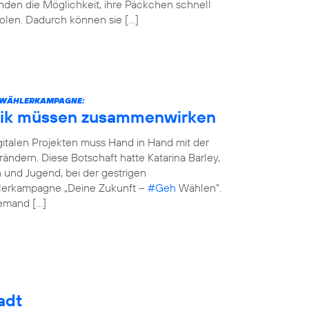
den die Möglichkeit, ihre Päckchen schnell
olen. Dadurch können sie […]
STWÄHLERKAMPAGNE:
tik müssen zusammenwirken
italen Projekten muss Hand in Hand mit der
erändern. Diese Botschaft hatte Katarina Barley,
n und Jugend, bei der gestrigen
hlerkampagne „Deine Zukunft –
#Geh
Wählen“.
jemand […]
adt