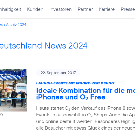
haltigkeit
Kunden
Investoren
Partner
Karriere
Presse
ws
Archiv 2024
Deutschland News 2024
22. September 2017
LAUNCH-EVENTS MIT IPHONE-VERLOSUNG:
Ideale Kombination für die m
iPhones und O
Free
2
Heute startet O
den Verkauf des iPhone 8 sowi
2
Events in ausgewählten O
Shops. Auch die App
HY
2
und online bestellt werden. Besonderes Highli
alle Besucher mit etwas Glück eines der neuen