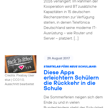
2026 verlängert. Im Rahmen der
Kooperation wird BT zusätzliche
Kapazitäten in 15 deutschen
Rechenzentren zur Verfügung
stellen, in denen Telefónica
Deutschland seine moderne IT-
Ausrüstung – wie Router und
Server – platziert. […]
29. August 2017
STARTKLAR FÜRS NEUE SCHULJAHR:
Diese Apps
Credits: Pixabay User
erleichtern Schülern
stux
|
CC0 1.0,
die Rückkehr in die
Ausschnitt bearbeitet
Schule
Die Sommerferien neigen sich dem
Ende zu und in vielen
Bundesländern steht der Schulstart