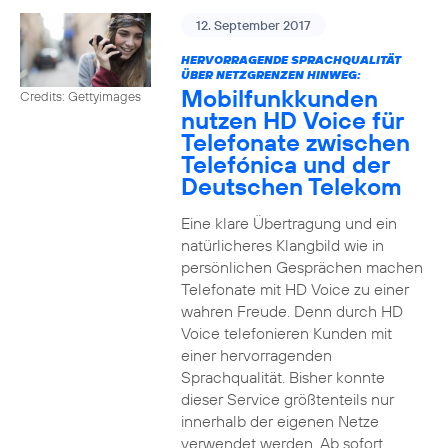
12. September 2017
HERVORRAGENDE SPRACHQUALITÄT
ÜBER NETZGRENZEN HINWEG:
Mobilfunkkunden
Credits: Gettyimages
nutzen HD Voice für
Telefonate zwischen
Telefónica und der
Deutschen Telekom
Eine klare Übertragung und ein
natürlicheres Klangbild wie in
persönlichen Gesprächen machen
Telefonate mit HD Voice zu einer
wahren Freude. Denn durch HD
Voice telefonieren Kunden mit
einer hervorragenden
Sprachqualität. Bisher konnte
dieser Service größtenteils nur
innerhalb der eigenen Netze
verwendet werden. Ab sofort