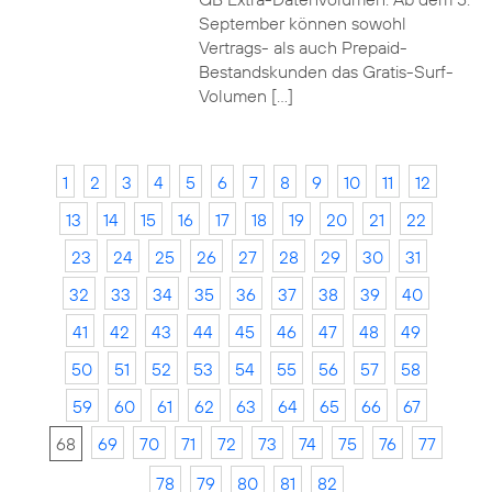
September können sowohl
Vertrags- als auch Prepaid-
Bestandskunden das Gratis-Surf-
Volumen […]
1
2
3
4
5
6
7
8
9
10
11
12
13
14
15
16
17
18
19
20
21
22
23
24
25
26
27
28
29
30
31
32
33
34
35
36
37
38
39
40
41
42
43
44
45
46
47
48
49
50
51
52
53
54
55
56
57
58
59
60
61
62
63
64
65
66
67
68
69
70
71
72
73
74
75
76
77
78
79
80
81
82