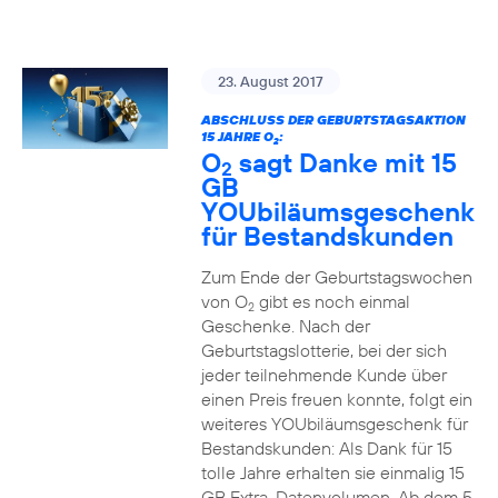
23. August 2017
ABSCHLUSS DER GEBURTSTAGSAKTION
15 JAHRE O
:
2
O
sagt Danke mit 15
2
GB
YOUbiläumsgeschenk
für Bestandskunden
Zum Ende der Geburtstagswochen
von O
gibt es noch einmal
2
Geschenke. Nach der
Geburtstagslotterie, bei der sich
jeder teilnehmende Kunde über
einen Preis freuen konnte, folgt ein
weiteres YOUbiläumsgeschenk für
Bestandskunden: Als Dank für 15
tolle Jahre erhalten sie einmalig 15
GB Extra-Datenvolumen. Ab dem 5.