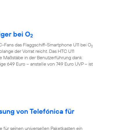
iger bei O
2
TC-Fans das Flaggschiff-Smartphone U11 bei O
2
lange der Vorrat reicht. Das HTC U11
e Maßstäbe in der Benutzerführung dank
ge 649 Euro – anstelle von 749 Euro UVP – ist
sung von Telefónica für
ür seinen universellen Paketkasten ein