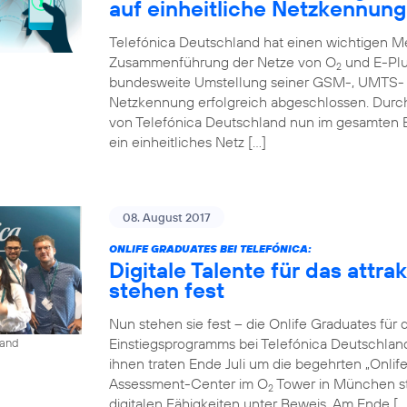
auf einheitliche Netzkennung
Telefónica Deutschland hat einen wichtigen Me
Zusammenführung der Netze von O
und E-Plu
2
bundesweite Umstellung seiner GSM-, UMTS- u
Netzkennung erfolgreich abgeschlossen. Durc
von Telefónica Deutschland nun im gesamten 
ein einheitliches Netz […]
08. August 2017
ONLIFE GRADUATES BEI TELEFÓNICA:
Digitale Talente für das attr
stehen fest
Nun stehen sie fest – die Onlife Graduates für 
Einstiegsprogramms bei Telefónica Deutschlan
land
ihnen traten Ende Juli um die begehrten „Onli
Assessment-Center im O
Tower in München st
2
digitalen Fähigkeiten unter Beweis. Am Ende […