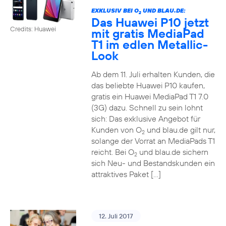
EXKLUSIV BEI O
UND BLAU.DE:
2
Das Huawei P10 jetzt
Credits: Huawei
mit gratis MediaPad
T1 im edlen Metallic-
Look
Ab dem 11. Juli erhalten Kunden, die
das beliebte Huawei P10 kaufen,
gratis ein Huawei MediaPad T1 7.0
(3G) dazu. Schnell zu sein lohnt
sich: Das exklusive Angebot für
Kunden von O
und blau.de gilt nur,
2
solange der Vorrat an MediaPads T1
reicht. Bei O
und blau.de sichern
2
sich Neu- und Bestandskunden ein
attraktives Paket […]
12. Juli 2017