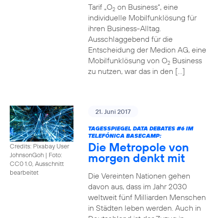
Tarif „O
on Business“, eine
2
individuelle Mobilfunklösung für
ihren Business-Alltag.
Ausschlaggebend für die
Entscheidung der Medion AG, eine
Mobilfunklösung von O
Business
2
zu nutzen, war das in den […]
21. Juni 2017
TAGESSPIEGEL DATA DEBATES
#6
IM
TELEFÓNICA BASECAMP:
Die Metropole von
Credits: Pixabay User
morgen denkt mit
JohnsonGoh
|
Foto:
CC0 1.0, Ausschnitt
bearbeitet
Die Vereinten Nationen gehen
davon aus, dass im Jahr 2030
weltweit fünf Milliarden Menschen
in Städten leben werden. Auch in