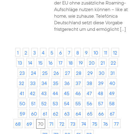
der EU ohne zusätzliche Roaming-
Aufschläge nutzen können – like at
home, wie zuhause. Telefónica
Deutschland setzt diese Vorgabe
fristgerecht um und ermöglicht […]
1
2
3
4
5
6
7
8
9
10
11
12
13
14
15
16
17
18
19
20
21
22
23
24
25
26
27
28
29
30
31
32
33
34
35
36
37
38
39
40
41
42
43
44
45
46
47
48
49
50
51
52
53
54
55
56
57
58
59
60
61
62
63
64
65
66
67
68
69
70
71
72
73
74
75
76
77