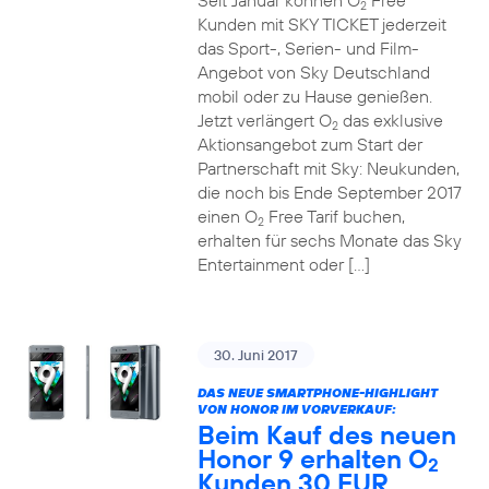
Seit Januar können O
Free
2
Kunden mit SKY TICKET jederzeit
das Sport-, Serien- und Film-
Angebot von Sky Deutschland
mobil oder zu Hause genießen.
Jetzt verlängert O
das exklusive
2
Aktionsangebot zum Start der
Partnerschaft mit Sky: Neukunden,
die noch bis Ende September 2017
einen O
Free Tarif buchen,
2
erhalten für sechs Monate das Sky
Entertainment oder […]
30. Juni 2017
DAS NEUE SMARTPHONE-HIGHLIGHT
VON HONOR IM VORVERKAUF:
Beim Kauf des neuen
Honor 9 erhalten O
2
Kunden 30 EUR