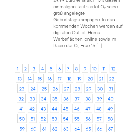
29,99 Euro erhältlich. Mit diesem
einmaligen Tarif startet O
seine
2
groß angelegte
Geburtstagskampagne. In den
kommenden Wochen werden auf
digitalen Out-of-Home-
Werbeflächen, online sowie im
Radio der O
Free 15 […]
2
1
2
3
4
5
6
7
8
9
10
11
12
13
14
15
16
17
18
19
20
21
22
23
24
25
26
27
28
29
30
31
32
33
34
35
36
37
38
39
40
41
42
43
44
45
46
47
48
49
50
51
52
53
54
55
56
57
58
59
60
61
62
63
64
65
66
67