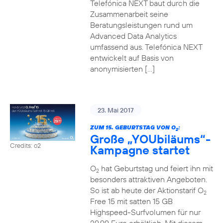
Telefónica NEXT baut durch die
Zusammenarbeit seine
Beratungsleistungen rund um
Advanced Data Analytics
umfassend aus. Telefónica NEXT
entwickelt auf Basis von
anonymisierten […]
23. Mai 2017
ZUM 15. GEBURTSTAG VON O
:
2
Große „YOUbiläums“-
Credits: o2
Kampagne startet
O
hat Geburtstag und feiert ihn mit
2
besonders attraktiven Angeboten.
So ist ab heute der Aktionstarif O
2
Free 15 mit satten 15 GB
Highspeed-Surfvolumen für nur