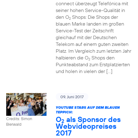
connect überzeugt Telefónica mit
seiner hohen Service-Qualität in
den O
Shops: Die Shops der
2
blauen Marke landen im großen
Service-Test der Zeitschrift
gleichauf mit der Deutschen
Telekom auf einem guten zweiten
Platz. Im Vergleich zum letzten Jahr
halbieren die O
Shops den
2
Punkteabstand zum Erstplatzierten
und holen in vielen der […]
09. Juni 2017
YOUTUBE STARS AUF DEM BLAUEN
TEPPICH:
O
als Sponsor des
Credits: Simon
2
Webvideopreises
Bierwald
2017