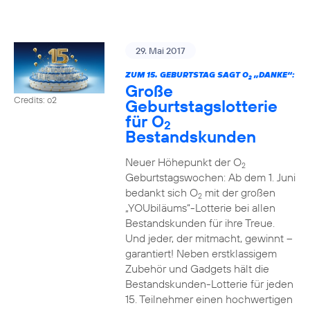
29. Mai 2017
ZUM 15. GEBURTSTAG SAGT O
„DANKE“:
2
Große
Credits: o2
Geburtstagslotterie
für O
2
Bestandskunden
Neuer Höhepunkt der O
2
Geburtstagswochen: Ab dem 1. Juni
bedankt sich O
mit der großen
2
„YOUbiläums“-Lotterie bei allen
Bestandskunden für ihre Treue.
Und jeder, der mitmacht, gewinnt –
garantiert! Neben erstklassigem
Zubehör und Gadgets hält die
Bestandskunden-Lotterie für jeden
15. Teilnehmer einen hochwertigen