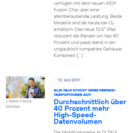
verfügen mit dem neuen A10X
Fusion Chip über eine
atemberaubende Leistung. Beide
Modelle sind ab heute bei O
2
erhältlich. Das neue 10,5″ iPad
reduziert die Ränder um fast 40
Prozent und passt damit in ein
unglaublich kompaktes Gehäuse.
Kombiniert […]
13. Juni 2017
ALDI TALK STOCKT SEINE PREPAID-
TARIFOPTIONEN AUF:
Durchschnittlich über
Credits: Fotolia,
40 Prozent mehr
Maridav
High-Speed-
Datenvolumen
Die Mobilfunkmarke ALDI TALK