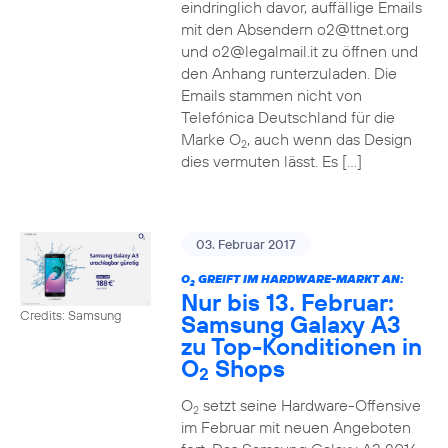
eindringlich davor, auffällige Emails
mit den Absendern o2@ttnet.org
und o2@legalmail.it zu öffnen und
den Anhang runterzuladen. Die
Emails stammen nicht von
Telefónica Deutschland für die
Marke O
, auch wenn das Design
2
dies vermuten lässt. Es […]
03. Februar 2017
O
GREIFT IM HARDWARE-MARKT AN:
2
Nur bis 13. Februar:
Credits: Samsung
Samsung Galaxy A3
zu Top-Konditionen in
O
Shops
2
O
setzt seine Hardware-Offensive
2
im Februar mit neuen Angeboten