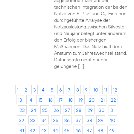
abgelaufenen Jahr auf der
technischen Integration der beiden
Netze von E-Plus und O
. Eine nun
2
durchgeführte Analyse der
Netzauslastung zwischen Silvester
und Neujahr belegt unter anderem
den Erfolg der bisherigen
Maßnahmen. Das Netz hielt dem
Ansturm zum Jahreswechsel stand.
Dafür sorgte nicht nur der
gelungene […]
1
2
3
4
5
6
7
8
9
10
11
12
13
14
15
16
17
18
19
20
21
22
23
24
25
26
27
28
29
30
31
32
33
34
35
36
37
38
39
40
41
42
43
44
45
46
47
48
49