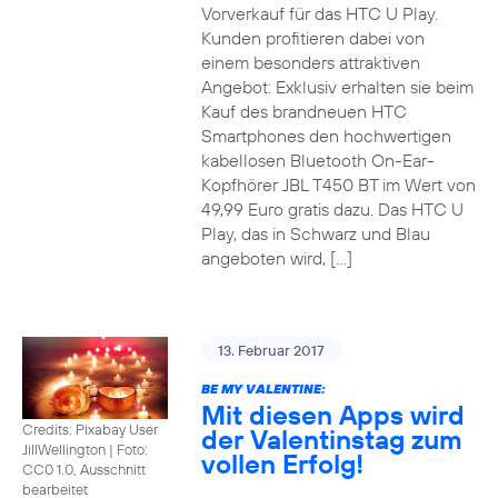
Vorverkauf für das HTC U Play.
Kunden profitieren dabei von
einem besonders attraktiven
Angebot: Exklusiv erhalten sie beim
Kauf des brandneuen HTC
Smartphones den hochwertigen
kabellosen Bluetooth On-Ear-
Kopfhörer JBL T450 BT im Wert von
49,99 Euro gratis dazu. Das HTC U
Play, das in Schwarz und Blau
angeboten wird, […]
13. Februar 2017
BE MY VALENTINE:
Mit diesen Apps wird
Credits: Pixabay User
der Valentinstag zum
JillWellington
|
Foto:
vollen Erfolg!
CC0 1.0, Ausschnitt
bearbeitet