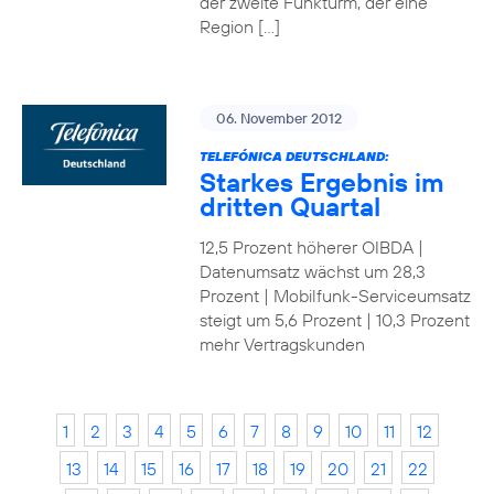
der zweite Funkturm, der eine
Region […]
06. November 2012
TELEFÓNICA DEUTSCHLAND:
Starkes Ergebnis im
dritten Quartal
12,5 Prozent höherer OIBDA |
Datenumsatz wächst um 28,3
Prozent | Mobilfunk-Serviceumsatz
steigt um 5,6 Prozent | 10,3 Prozent
mehr Vertragskunden
1
2
3
4
5
6
7
8
9
10
11
12
13
14
15
16
17
18
19
20
21
22