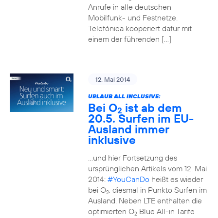
Anrufe in alle deutschen
Mobilfunk- und Festnetze.
Telefónica kooperiert dafür mit
einem der führenden […]
12. Mai 2014
URLAUB ALL INCLUSIVE:
Bei O
ist ab dem
2
20.5. Surfen im EU-
Ausland immer
inklusive
…und hier Fortsetzung des
ursprünglichen Artikels vom 12. Mai
2014:
#YouCanDo
heißt es wieder
bei O
, diesmal in Punkto Surfen im
2
Ausland. Neben LTE enthalten die
optimierten O
Blue All-in Tarife
2