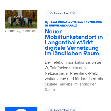
06. November 2025
O
TELEFÓNICA SCHLIESST FUNKLOCH I
2
N RHEINLAND-PFALZ
Neuer
Credits: O
Telefónica
2
Mobilfunkstandort in
Langenthal stärkt
digitale Vernetzung
im ländlichen Raum
Der Telekommunikationsanbieter
O
Telefónica treibt den
2
Netzausbau in Rheinland-Pfalz
weiter voran und fördert damit die
digitale Teilhabe im ländlichen
Raum.
04. November 2025