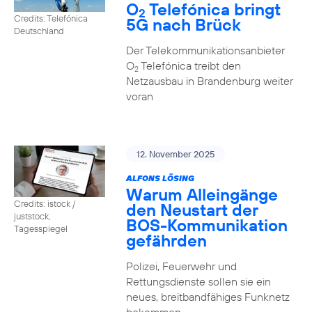
O
Telefónica bringt
2
Credits: Telefónica
5G nach Brück
Deutschland
Der Telekommunikationsanbieter
O
Telefónica treibt den
2
Netzausbau in Brandenburg weiter
voran
12. November 2025
ALFONS LÖSING
Warum Alleingänge
Credits: istock /
den Neustart der
juststock,
BOS-Kommunikation
Tagesspiegel
gefährden
Polizei, Feuerwehr und
Rettungsdienste sollen sie ein
neues, breitbandfähiges Funknetz