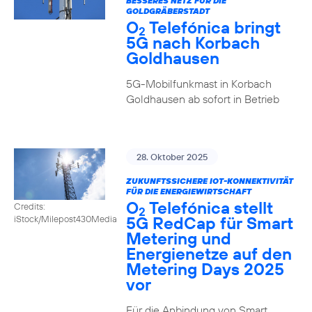
BESSERES NETZ FÜR DIE
GOLDGRÄBERSTADT
O
Telefónica bringt
2
5G nach Korbach
Goldhausen
5G-Mobilfunkmast in Korbach
Goldhausen ab sofort in Betrieb
28. Oktober 2025
ZUKUNFTSSICHERE IOT-KONNEKTIVITÄT
FÜR DIE ENERGIEWIRTSCHAFT
O
Telefónica stellt
Credits:
2
5G RedCap für Smart
iStock/Milepost430Media
Metering und
Energienetze auf den
Metering Days 2025
vor
Für die Anbindung von Smart