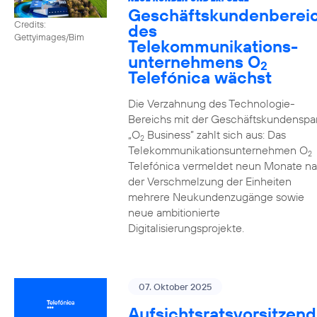
Geschäftskundenberei
Credits:
des
Gettyimages/Bim
Telekommunikations­
unternehmens O
2
Telefónica wächst
Die Verzahnung des Technologie-
Bereichs mit der Geschäftskundenspa
„O
Business” zahlt sich aus: Das
2
Telekommunikationsunternehmen O
2
Telefónica vermeldet neun Monate n
der Verschmelzung der Einheiten
mehrere Neukundenzugänge sowie
neue ambitionierte
Digitalisierungsprojekte.
07. Oktober 2025
Aufsichtsratsvorsitzend