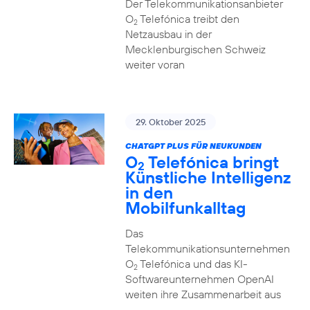
Der Telekommunikationsanbieter
O
Telefónica treibt den
2
Netzausbau in der
Mecklenburgischen Schweiz
weiter voran
29. Oktober 2025
CHATGPT PLUS FÜR NEUKUNDEN
O
Telefónica bringt
2
Künstliche Intelligenz
in den
Mobilfunkalltag
Das
Telekommunikationsunternehmen
O
Telefónica und das KI-
2
Softwareunternehmen OpenAI
weiten ihre Zusammenarbeit aus