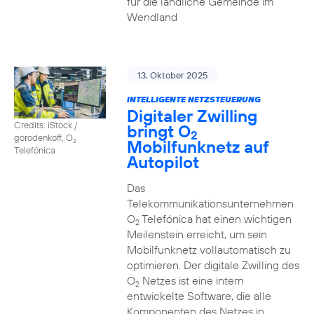
für die ländliche Gemeinde im
Wendland
13. Oktober 2025
INTELLIGENTE NETZSTEUERUNG
Digitaler Zwilling
Credits: iStock /
bringt O
2
gorodenkoff, O
Mobilfunknetz auf
2
Telefónica
Autopilot
Das
Telekommunikationsunternehmen
O
Telefónica hat einen wichtigen
2
Meilenstein erreicht, um sein
Mobilfunknetz vollautomatisch zu
optimieren. Der digitale Zwilling des
O
Netzes ist eine intern
2
entwickelte Software, die alle
Komponenten des Netzes in