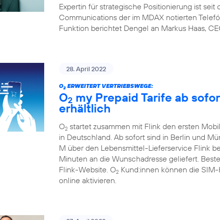
Expertin für strategische Positionierung ist sei
Communications der im MDAX notierten Telefón
Funktion berichtet Dengel an Markus Haas, CE
28. April 2022
O
ERWEITERT VERTRIEBSWEGE:
2
O
my Prepaid Tarife ab sofor
2
erhältlich
O
startet zusammen mit Flink den ersten Mobil
2
in Deutschland. Ab sofort sind in Berlin und M
M über den Lebensmittel-Lieferservice Flink b
Minuten an die Wunschadresse geliefert. Beste
Flink-Website. O
Kund:innen können die SIM-Ka
2
online aktivieren.