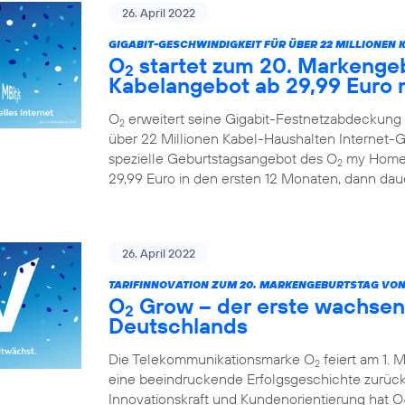
26. April 2022
GIGABIT-GESCHWINDIGKEIT FÜR ÜBER 22 MILLIONEN 
O
startet zum 20. Markengeb
2
Kabelangebot ab 29,99 Euro 
O
erweitert seine Gigabit-Festnetzabdeckung 
2
über 22 Millionen Kabel-Haushalten Internet-Ge
spezielle Geburtstagsangebot des O
my Home 
2
29,99 Euro in den ersten 12 Monaten, dann daue
26. April 2022
TARIFINNOVATION ZUM 20. MARKENGEBURTSTAG VON
O
Grow – der erste wachsen
2
Deutschlands
Die Telekommunikationsmarke O
feiert am 1. 
2
eine beeindruckende Erfolgsgeschichte zurück.
Innovationskraft und Kundenorientierung hat O