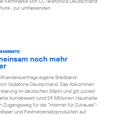
 die Kernmarke von O
Telefónica Deutschland
2
ilfunk- zur umfassenden
ASERNETZ:
meinsam noch mehr
er
oßhandelsvertrags eigene Breitband-
z von Vodafone Deutschland. Das Abkommen
nbarung im deutschen Markt und gilt zurzeit
Marke bundesweit rund 24 Millionen Haushalte.
 Zugangsweg für die “Internet für Zuhause”-
faser und Festnetzersatzprodukten auf