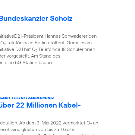
Bundeskanzler Scholz
nitiativeD21-Präsident Hannes Schwaderer den
 O
Telefónica in Berlin eröffnet. Gemeinsam
2
itiative D21 hat O
Telefónica 18 Schülerinnen
2
er vorgestellt. Am Stand des
 eine 5G Station bauen.
IGABIT-FESTNETZABDECKUNG:
über 22 Millionen Kabel-
deutlich: Ab dem 3. Mai 2022 vermarktet O
an
2
schwindigkeiten von bis zu 1 Gbit/s.