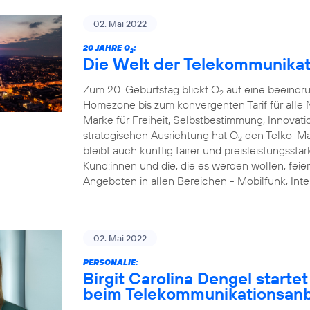
02. Mai 2022
20 JAHRE O
:
2
Die Welt der Telekommunikat
Zum 20. Geburtstag blickt O
auf eine beeindr
2
Homezone bis zum konvergenten Tarif für alle N
Marke für Freiheit, Selbstbestimmung, Innovati
strategischen Ausrichtung hat O
den Telko-Ma
2
bleibt auch künftig fairer und preisleistungsstar
Kund:innen und die, die es werden wollen, feie
Angeboten in allen Bereichen - Mobilfunk, I
02. Mai 2022
PERSONALIE:
Birgit Carolina Dengel starte
beim Telekommunikationsanb