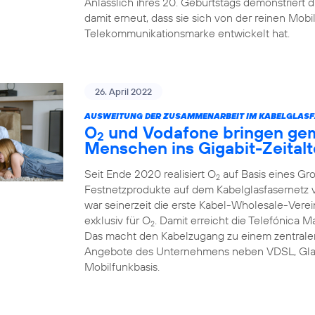
Anlässlich ihres 20. Geburtstags demonstriert
damit erneut, dass sie sich von der reinen Mob
Telekommunikationsmarke entwickelt hat.
26. April 2022
AUSWEITUNG DER ZUSAMMENARBEIT IM KABELGLASF
O
und Vodafone bringen ge
2
Menschen ins Gigabit-Zeitalt
Seit Ende 2020 realisiert O
auf Basis eines Gr
2
Festnetzprodukte auf dem Kabelglasfasernet
war seinerzeit die erste Kabel-Wholesale-Verei
exklusiv für O
. Damit erreicht die Telefónica 
2
Das macht den Kabelzugang zu einem zentralen
Angebote des Unternehmens neben VDSL, Glas
Mobilfunkbasis.