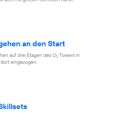
gehen an den Start
en auf drei Etagen des O
Towers in
2
 dort eingezogen.
killsets