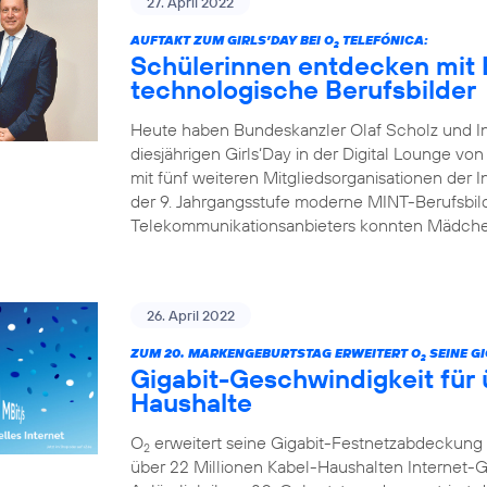
27. April 2022
AUFTAKT ZUM GIRLS’DAY BEI O
TELEFÓNICA:
2
Schülerinnen entdecken mit 
technologische Berufsbilder
Heute haben Bundeskanzler Olaf Scholz und I
diesjährigen Girls‘Day in der Digital Lounge von
mit fünf weiteren Mitgliedsorganisationen der In
der 9. Jahrgangsstufe moderne MINT-Berufsbild
Telekommunikationsanbieters konnten Mädchen
26. April 2022
ZUM 20. MARKENGEBURTSTAG ERWEITERT O
SEINE G
2
Gigabit-Geschwindigkeit für 
Haushalte
O
erweitert seine Gigabit-Festnetzabdeckung 
2
über 22 Millionen Kabel-Haushalten Internet-Ge