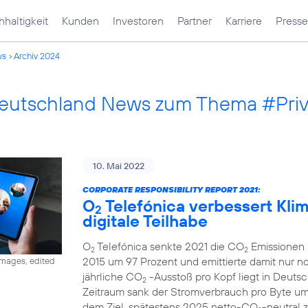
haltigkeit
Kunden
Investoren
Partner
Karriere
Presse
ws
Archiv 2024
Deutschland News zum Thema #Pri
10. Mai 2022
CORPORATE RESPONSIBILITY REPORT 2021:
O
Telefónica verbessert Klima
2
digitale Teilhabe
O
Telefónica senkte 2021 die CO
Emissionen 
2
2
2015 um 97 Prozent und emittierte damit nur 
images, edited
jährliche CO
-Ausstoß pro Kopf liegt in Deutsc
2
Zeitraum sank der Stromverbrauch pro Byte u
dem Ziel, spätestens 2025 netto-CO
-neutral 