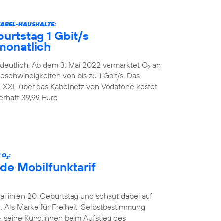
KABEL-HAUSHALTE:
urtstag 1 Gbit/s
monatlich
deutlich: Ab dem 3. Mai 2022 vermarktet O
an
2
schwindigkeiten von bis zu 1 Gbit/s. Das
XXL über das Kabelnetz von Vodafone kostet
rhaft 39,99 Euro.
 O
:
2
de Mobilfunktarif
Mai ihren 20. Geburtstag und schaut dabei auf
 Als Marke für Freiheit, Selbstbestimmung,
seine Kund:innen beim Aufstieg des
2