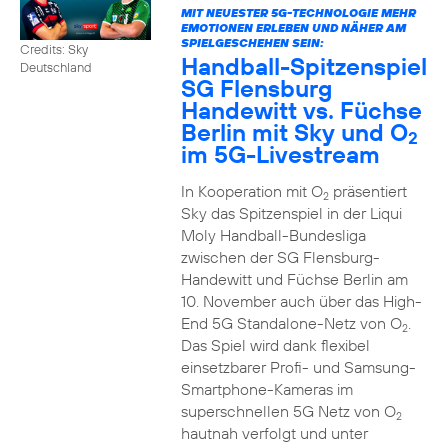
MIT NEUESTER 5G-TECHNOLOGIE MEHR
EMOTIONEN ERLEBEN UND NÄHER AM
SPIELGESCHEHEN SEIN:
Credits: Sky
Handball-Spitzenspiel
Deutschland
SG Flensburg
Handewitt vs. Füchse
Berlin mit Sky und O
2
im 5G-Livestream
In Kooperation mit O
präsentiert
2
Sky das Spitzenspiel in der Liqui
Moly Handball-Bundesliga
zwischen der SG Flensburg-
Handewitt und Füchse Berlin am
10. November auch über das High-
End 5G Standalone-Netz von O
.
2
Das Spiel wird dank flexibel
einsetzbarer Profi- und Samsung-
Smartphone-Kameras im
superschnellen 5G Netz von O
2
hautnah verfolgt und unter