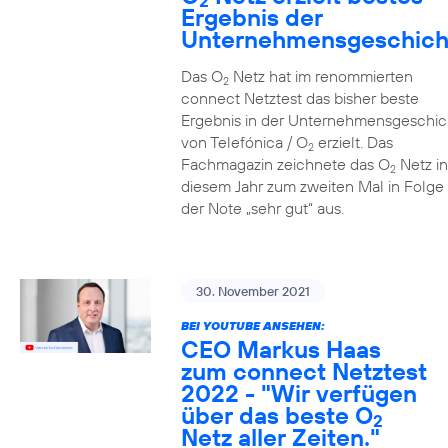
2
Ergebnis der
Unternehmensgeschich
Das O
Netz hat im renommierten
2
connect Netztest das bisher beste
Ergebnis in der Unternehmensgeschic
von Telefónica / O
erzielt. Das
2
Fachmagazin zeichnete das O
Netz in
2
diesem Jahr zum zweiten Mal in Folge 
der Note „sehr gut“ aus.
30. November 2021
BEI YOUTUBE ANSEHEN:
CEO Markus Haas
zum connect Netztest
2022 - "Wir verfügen
über das beste O
2
Netz aller Zeiten."