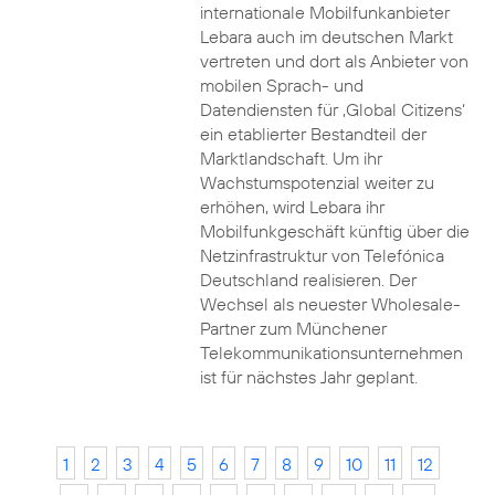
internationale Mobilfunkanbieter
Lebara auch im deutschen Markt
vertreten und dort als Anbieter von
mobilen Sprach- und
Datendiensten für ‚Global Citizens‘
ein etablierter Bestandteil der
Marktlandschaft. Um ihr
Wachstumspotenzial weiter zu
erhöhen, wird Lebara ihr
Mobilfunkgeschäft künftig über die
Netzinfrastruktur von Telefónica
Deutschland realisieren. Der
Wechsel als neuester Wholesale-
Partner zum Münchener
Telekommunikationsunternehmen
ist für nächstes Jahr geplant.
1
2
3
4
5
6
7
8
9
10
11
12