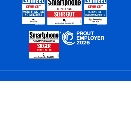
Home
Unternehmen
Netze
Nachhaltigkeit
Kunden
Investoren
Partner
Karriere
Presse
News
Privatkunden
Geschäftskunden
Worldwide