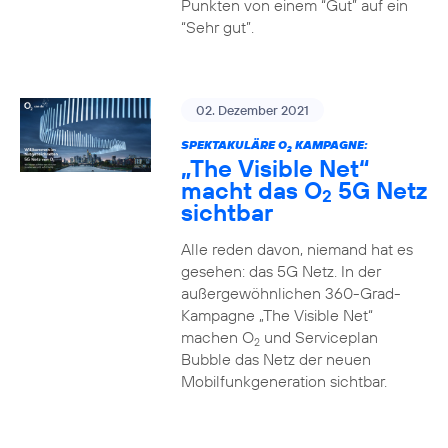
Punkten von einem “Gut” auf ein
“Sehr gut”.
02. Dezember 2021
SPEKTAKULÄRE O
KAMPAGNE:
2
„The Visible Net“
macht das O
5G Netz
2
sichtbar
Alle reden davon, niemand hat es
gesehen: das 5G Netz. In der
außergewöhnlichen 360-Grad-
Kampagne „The Visible Net“
machen O
und Serviceplan
2
Bubble das Netz der neuen
Mobilfunkgeneration sichtbar.