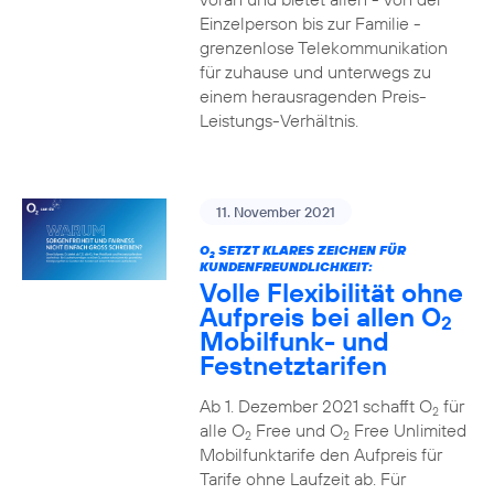
Einzelperson bis zur Familie -
grenzenlose Telekommunikation
für zuhause und unterwegs zu
einem herausragenden Preis-
Leistungs-Verhältnis.
11. November 2021
O
SETZT KLARES ZEICHEN FÜR
2
KUNDENFREUNDLICHKEIT:
Volle Flexibilität ohne
Aufpreis bei allen O
2
Mobilfunk- und
Festnetztarifen
Ab 1. Dezember 2021 schafft O
für
2
alle O
Free und O
Free Unlimited
2
2
Mobilfunktarife den Aufpreis für
Tarife ohne Laufzeit ab. Für