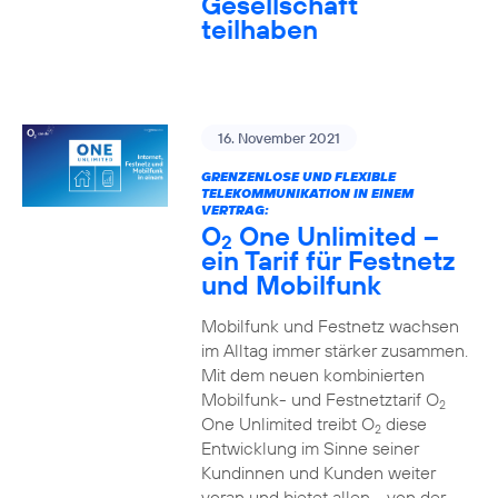
Gesellschaft
teilhaben
16. November 2021
GRENZENLOSE UND FLEXIBLE
TELEKOMMUNIKATION IN EINEM
VERTRAG:
O
One Unlimited –
2
ein Tarif für Festnetz
und Mobilfunk
Mobilfunk und Festnetz wachsen
im Alltag immer stärker zusammen.
Mit dem neuen kombinierten
Mobilfunk- und Festnetztarif O
2
One Unlimited treibt O
diese
2
Entwicklung im Sinne seiner
Kundinnen und Kunden weiter
voran und bietet allen - von der