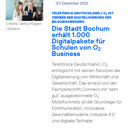
07. Dezember 2021
TELEFÓNICA DEUTSCHLAND / O
IST
2
TREIBER DER DIGITALISIERUNG DES
BILDUNGSWESENS:
Credits: Getty Images
Die Stadt Bochum
/ Maskot
erhält 1.000
Digitalpakete für
Schulen von O
2
Business
Telefónica Deutschland / O
2
ermöglicht mit seinen Services die
Digitalisierung von Wirtschaft und
Gesellschaft. Das erneut von der
Fachzeitschrift Connect mit “sehr
gut” ausgezeichnete O
2
Mobilfunknetz ist die Grundlage für
Kommunikation, innovative
Geschäftsmodelle, Industrie 4.0
und digitale Teilhabe.