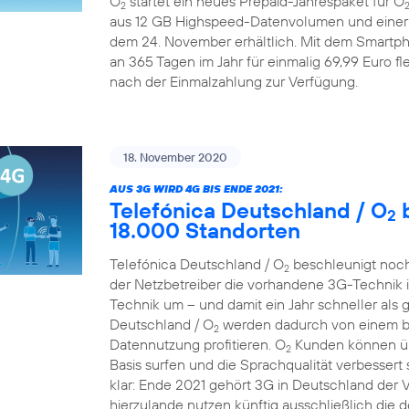
O
startet ein neues Prepaid-Jahrespaket für O
2
aus 12 GB Highspeed-Datenvolumen und einer A
dem 24. November erhältlich. Mit dem Smartp
an 365 Tagen im Jahr für einmalig 69,99 Euro fle
nach der Einmalzahlung zur Verfügung.
18. November 2020
AUS 3G WIRD 4G BIS ENDE 2021:
Telefónica Deutschland / O
b
2
18.000 Standorten
Telefónica Deutschland / O
beschleunigt noch
2
der Netzbetreiber die vorhandene 3G-Technik 
Technik um – und damit ein Jahr schneller als 
Deutschland / O
werden dadurch von einem bes
2
Datennutzung profitieren. O
Kunden können übe
2
Basis surfen und die Sprachqualität verbessert 
klar: Ende 2021 gehört 3G in Deutschland der
hierzulande nutzen künftig ausschließlich die