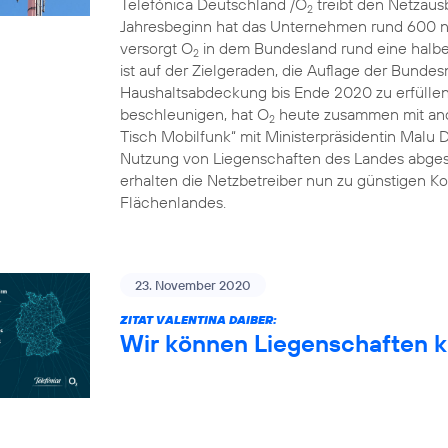
Telefónica Deutschland /O
treibt den Netzausb
2
Jahresbeginn hat das Unternehmen rund 600 n
versorgt O
in dem Bundesland rund eine halbe 
2
ist auf der Zielgeraden, die Auflage der Bunde
Haushaltsabdeckung bis Ende 2020 zu erfülle
beschleunigen, hat O
heute zusammen mit and
2
Tisch Mobilfunk“ mit Ministerpräsidentin Malu 
Nutzung von Liegenschaften des Landes abgesc
erhalten die Netzbetreiber nun zu günstigen Ko
Flächenlandes.
23. November 2020
ZITAT VALENTINA DAIBER:
Wir können Liegenschaften k