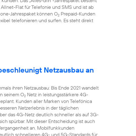
Kunden: Das „Alles-drin“-Jahrespaket besteht
2
llnet-Flat für Telefonie und SMS und ist ab
hone-Jahrespaket können O
Prepaid-Kunden
2
xibel telefonieren und surfen. Es steht direkt
eschleunigt Netzausbau an
mals ihren Netzausbau: Bis Ende 2021 wandelt
in seinem O
Netz in leistungsstärkere 4G-
2
geplant. Kunden aller Marken von Telefónica
seren Netzerlebnis in der täglichen
r das 4G-Netz deutlich schneller als auf 3G-
sich spürbar. Mit dieser Entscheidung ist auch
 Vergangenheit an. Mobilfunkkunden
 deutlich schnelleren 4G- und 5G-Standards für