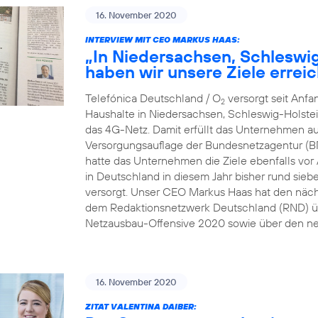
16. November 2020
INTERVIEW MIT CEO MARKUS HAAS:
„In Niedersachsen, Schleswi
haben wir unsere Ziele erreic
Telefónica Deutschland / O
versorgt seit Anf
2
Haushalte in Niedersachsen, Schleswig-Holste
das 4G-Netz. Damit erfüllt das Unternehmen au
Versorgungsauflage der Bundesnetzagentur (B
hatte das Unternehmen die Ziele ebenfalls vor A
in Deutschland in diesem Jahr bisher rund sie
versorgt. Unser CEO Markus Haas hat den näc
dem Redaktionsnetzwerk Deutschland (RND) üb
Netzausbau-Offensive 2020 sowie über den ne
16. November 2020
ZITAT VALENTINA DAIBER: