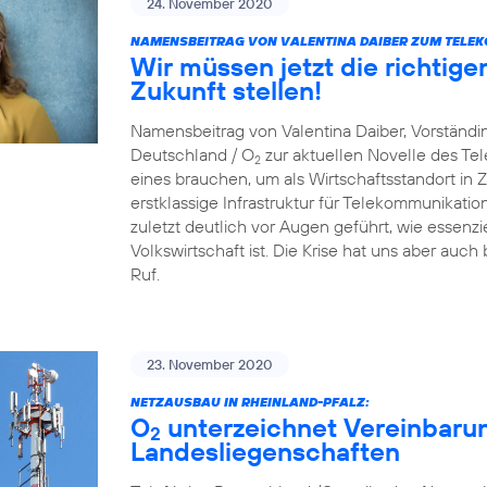
24. November 2020
NAMENSBEITRAG VON VALENTINA DAIBER ZUM TELE
Wir müssen jetzt die richtige
Zukunft stellen!
Namensbeitrag von Valentina Daiber, Vorständin
Deutschland / O
zur aktuellen Novelle des T
2
eines brauchen, um als Wirtschaftsstandort in Zu
erstklassige Infrastruktur für Telekommunikat
zuletzt deutlich vor Augen geführt, wie essenzie
Volkswirtschaft ist. Die Krise hat uns aber auch
Ruf.
23. November 2020
NETZAUSBAU IN RHEINLAND-PFALZ:
O
unterzeichnet Vereinbaru
2
Landesliegenschaften