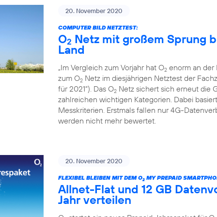
20. November 2020
COMPUTER BILD NETZTEST:
O
Netz mit großem Sprung b
2
Land
„Im Vergleich zum Vorjahr hat O
enorm an der L
2
zum O
Netz im diesjährigen Netztest der Fac
2
für 2021“). Das O
Netz sichert sich erneut die 
2
zahlreichen wichtigen Kategorien. Dabei basiert
Messkriterien. Erstmals fallen nur 4G-Datenv
werden nicht mehr bewertet.
20. November 2020
FLEXIBEL BLEIBEN MIT DEM O
MY PREPAID SMARTPHO
2
Allnet-Flat und 12 GB Daten
Jahr verteilen