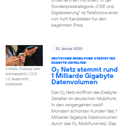
Unternehmen nominiert. In der
Sonderpreiskategorie „CSR und
Digitalisierung“ ist Telefónica einer
von fünf Kandidaten für den
begehrten Preis.
23. Januar 2020
DEUTSCHER MOBILFUNK STARTET INS
EXABYTE-ZEITALTER:
O
Netz stemmt rund
Credits: Pixabay User
2
1 Milliarde Gigabyte
terimakasih0
|
CC0
1.0, Ausschnitt
Datenvolumen
bearbeitet
Das O
Netz eröffnet das Exabyte-
2
Zeitalter im deutschen Mobilfunk:
In den vergangenen zwölf
Monaten schickten Kunden fast 1
Milliarde Gigabyte Datenvolumen
durch das O
Mobilfunknetz. Das
2