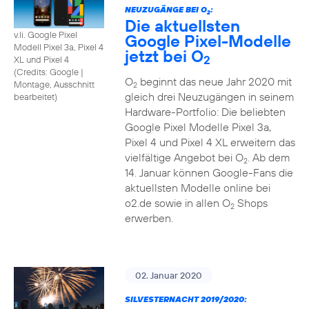
NEUZUGÄNGE BEI O
:
2
Die aktuellsten
v.li. Google Pixel
Google Pixel-Modelle
Modell Pixel 3a, Pixel 4
jetzt bei O
2
XL und Pixel 4
(
Credits: Google
|
O
beginnt das neue Jahr 2020 mit
Montage, Ausschnitt
2
gleich drei Neuzugängen in seinem
bearbeitet
)
Hardware-Portfolio: Die beliebten
Google Pixel Modelle Pixel 3a,
Pixel 4 und Pixel 4 XL erweitern das
vielfältige Angebot bei O
. Ab dem
2
14. Januar können Google-Fans die
aktuellsten Modelle online bei
o2.de sowie in allen O
Shops
2
erwerben.
02. Januar 2020
SILVESTERNACHT 2019/2020: