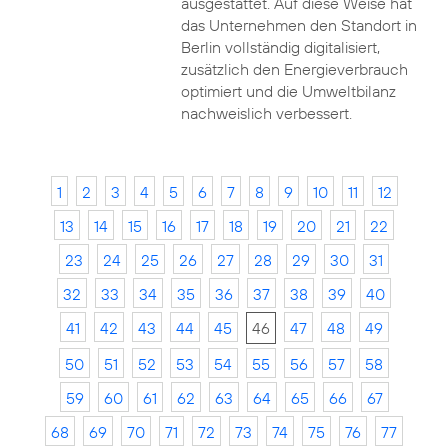
ausgestattet. Auf diese Weise hat
das Unternehmen den Standort in
Berlin vollständig digitalisiert,
zusätzlich den Energieverbrauch
optimiert und die Umweltbilanz
nachweislich verbessert.
1
2
3
4
5
6
7
8
9
10
11
12
13
14
15
16
17
18
19
20
21
22
23
24
25
26
27
28
29
30
31
32
33
34
35
36
37
38
39
40
41
42
43
44
45
46
47
48
49
50
51
52
53
54
55
56
57
58
59
60
61
62
63
64
65
66
67
68
69
70
71
72
73
74
75
76
77