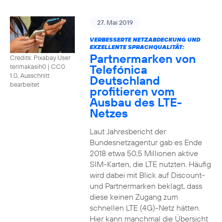
27. Mai 2019
VERBESSERTE NETZABDECKUNG UND
EXZELLENTE SPRACHQUALITÄT:
Partnermarken von
Credits: Pixabay User
Telefónica
terimakasih0
|
CC0
1.0, Ausschnitt
Deutschland
bearbeitet
profitieren vom
Ausbau des LTE-
Netzes
Laut Jahresbericht der
Bundesnetzagentur gab es Ende
2018 etwa 50,5 Millionen aktive
SIM-Karten, die LTE nutzten. Häufig
wird dabei mit Blick auf Discount-
und Partnermarken beklagt, dass
diese keinen Zugang zum
schnellen LTE (4G)-Netz hätten.
Hier kann manchmal die Übersicht