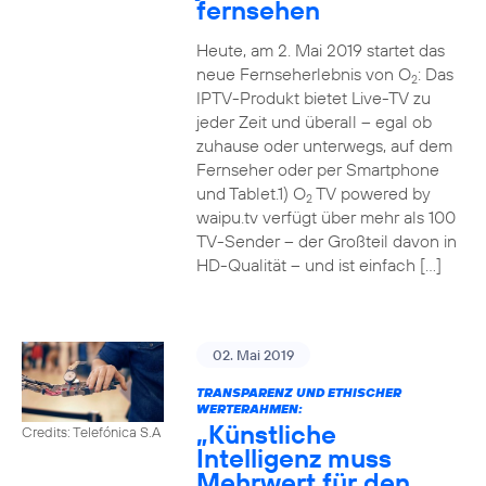
fernsehen
Heute, am 2. Mai 2019 startet das
neue Fernseherlebnis von O
: Das
2
IPTV-Produkt bietet Live-TV zu
jeder Zeit und überall – egal ob
zuhause oder unterwegs, auf dem
Fernseher oder per Smartphone
und Tablet.1) O
TV powered by
2
waipu.tv verfügt über mehr als 100
TV-Sender – der Großteil davon in
HD-Qualität – und ist einfach […]
02. Mai 2019
TRANSPARENZ UND ETHISCHER
WERTERAHMEN:
„Künstliche
Credits: Telefónica S.A
Intelligenz muss
Mehrwert für den