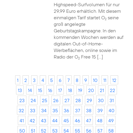
Highspeed-Surfvolumen für nur
29,99 Euro erhältlich. Mit diesem
einmaligen Tarif startet O
seine
2
groß angelegte
Geburtstagskampagne. In den
kommenden Wochen werden auf
digitalen Out-of-Home-
Werbeflächen, online sowie im
Radio der O
Free 15 […]
2
1
2
3
4
5
6
7
8
9
10
11
12
13
14
15
16
17
18
19
20
21
22
23
24
25
26
27
28
29
30
31
32
33
34
35
36
37
38
39
40
41
42
43
44
45
46
47
48
49
50
51
52
53
54
55
56
57
58