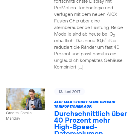
fortschrittlichste Display mit
ProMotion-Technologie und
verfügen mit dem neuen A10X
Fusion Chip über eine
atemberaubende Leistung. Beide
Modelle sind ab heute bei O
2
erhältlich. Das neue 10,5″ iPad
reduziert die Ränder um fast 40
Prozent und passt damit in ein
unglaublich kompaktes Gehäuse.
Kombiniert […]
13. Juni 2017
ALDI TALK STOCKT SEINE PREPAID-
TARIFOPTIONEN AUF:
Durchschnittlich über
Credits: Fotolia,
40 Prozent mehr
Maridav
High-Speed-
Datenvolumen