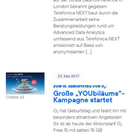
London bekannt gegeben.
Telefónica NEXT baut durch die
Zusammenarbeit seine
Beratungsleistungen rund um
Advanced Data Analytics
umfassend aus. Telefónica NEXT
entwickelt auf Basis von
anonymisierten […]
23. Mai 2017
ZUM 15. GEBURTSTAG VON O
:
2
Große „YOUbiläums“-
Credits: o2
Kampagne startet
O
hat Geburtstag und feiert ihn mit
2
besonders attraktiven Angeboten.
So ist ab heute der Aktionstarif O
2
Free 15 mit satten 15 GB