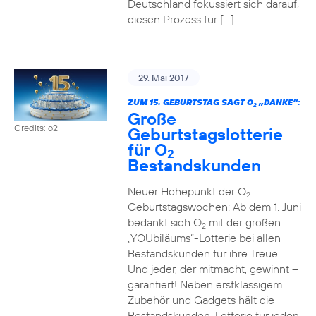
Deutschland fokussiert sich darauf,
diesen Prozess für […]
29. Mai 2017
ZUM 15. GEBURTSTAG SAGT O
„DANKE“:
2
Große
Credits: o2
Geburtstagslotterie
für O
2
Bestandskunden
Neuer Höhepunkt der O
2
Geburtstagswochen: Ab dem 1. Juni
bedankt sich O
mit der großen
2
„YOUbiläums“-Lotterie bei allen
Bestandskunden für ihre Treue.
Und jeder, der mitmacht, gewinnt –
garantiert! Neben erstklassigem
Zubehör und Gadgets hält die
Bestandskunden-Lotterie für jeden