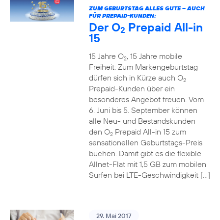
ZUM GEBURTSTAG ALLES GUTE – AUCH
FÜR PREPAID-KUNDEN:
Der O
Prepaid All-in
2
15
15 Jahre O
, 15 Jahre mobile
2
Freiheit: Zum Markengeburtstag
dürfen sich in Kürze auch O
2
Prepaid-Kunden über ein
besonderes Angebot freuen. Vom
6. Juni bis 5. September können
alle Neu- und Bestandskunden
den O
Prepaid All-in 15 zum
2
sensationellen Geburtstags-Preis
buchen. Damit gibt es die flexible
Allnet-Flat mit 1,5 GB zum mobilen
Surfen bei LTE-Geschwindigkeit […]
29. Mai 2017