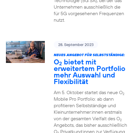
Technologie (5G SA), bei der das
Unternehmen ausschließlich die
für 5G vorgesehenen Frequenzen
nutzt.
28. September 2023
NEUES ANGEBOT FÜR SELBSTSTÄNDIGE:
O
bietet mit
2
erweitertem Portfolio
mehr Auswahl und
Flexibilität
Am 5. Oktober startet das neue O
2
Mobile Pro Portfolio: ab dann
profitieren Selbstständige und
Kleinunternehmer:innen erstmals
von der gesamten Vielfalt des O
2
Angebots, das bisher ausschließlich
O
Privatkund:innen zur Verfügung