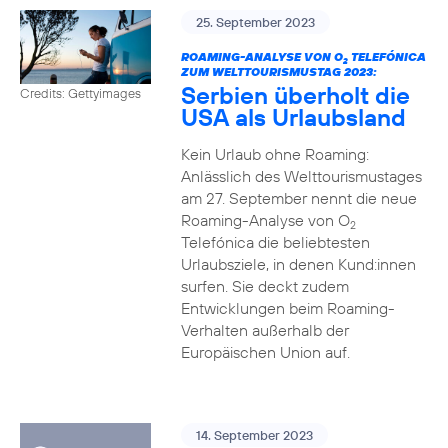
25. September 2023
ROAMING-ANALYSE VON O
TELEFÓNICA
2
ZUM WELTTOURISMUSTAG 2023:
Serbien überholt die
Credits: Gettyimages
USA als Urlaubsland
Kein Urlaub ohne Roaming:
Anlässlich des Welttourismustages
am 27. September nennt die neue
Roaming-Analyse von O
2
Telefónica die beliebtesten
Urlaubsziele, in denen Kund:innen
surfen. Sie deckt zudem
Entwicklungen beim Roaming-
Verhalten außerhalb der
Europäischen Union auf.
14. September 2023