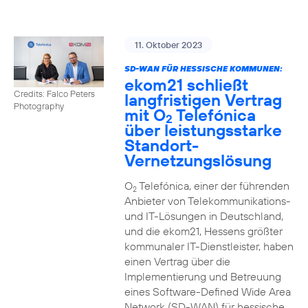
11. Oktober 2023
SD-WAN FÜR HESSISCHE KOMMUNEN:
ekom21 schließt
Credits: Falco Peters
langfristigen Vertrag
Photography
mit O
Telefónica
2
über leistungsstarke
Standort-
Vernetzungslösung
O
Telefónica, einer der führenden
2
Anbieter von Telekommunikations-
und IT-Lösungen in Deutschland,
und die ekom21, Hessens größter
kommunaler IT-Dienstleister, haben
einen Vertrag über die
Implementierung und Betreuung
eines Software-Defined Wide Area
Network (SD-WAN) für hessische