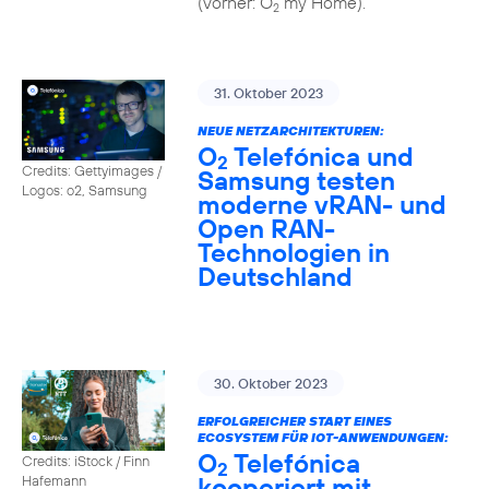
(vorher: O
my Home).
2
31. Oktober 2023
NEUE NETZARCHITEKTUREN:
O
Telefónica und
2
Credits: Gettyimages /
Samsung testen
Logos: o2, Samsung
moderne vRAN- und
Open RAN-
Technologien in
Deutschland
30. Oktober 2023
ERFOLGREICHER START EINES
ECOSYSTEM FÜR IOT-ANWENDUNGEN:
O
Telefónica
Credits: iStock / Finn
2
kooperiert mit
Hafemann