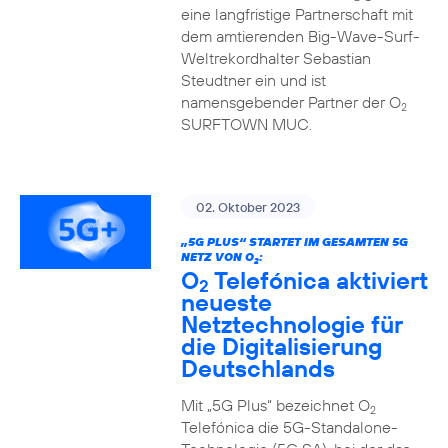
eine langfristige Partnerschaft mit
dem amtierenden Big-Wave-Surf-
Weltrekordhalter Sebastian
Steudtner ein und ist
namensgebender Partner der O
2
SURFTOWN MUC.
02. Oktober 2023
„5G PLUS“ STARTET IM GESAMTEN 5G
NETZ VON O
:
2
O
Telefónica aktiviert
2
neueste
Netztechnologie für
die Digitalisierung
Deutschlands
Mit „5G Plus“ bezeichnet O
2
Telefónica die 5G-Standalone-