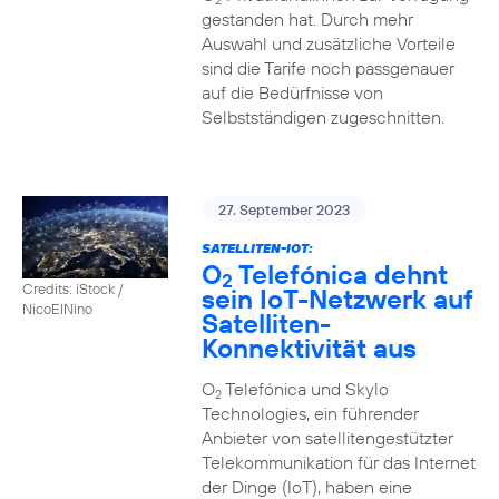
2
gestanden hat. Durch mehr
Auswahl und zusätzliche Vorteile
sind die Tarife noch passgenauer
auf die Bedürfnisse von
Selbstständigen zugeschnitten.
27. September 2023
SATELLITEN-IOT:
O
Telefónica dehnt
2
Credits: iStock /
sein IoT-Netzwerk auf
NicoElNino
Satelliten-
Konnektivität aus
O
Telefónica und Skylo
2
Technologies, ein führender
Anbieter von satellitengestützter
Telekommunikation für das Internet
der Dinge (IoT), haben eine