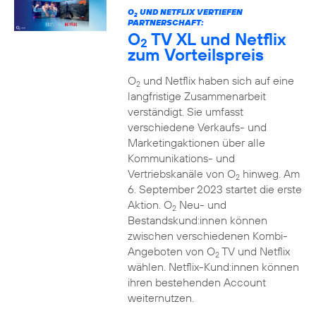
O
UND NETFLIX VERTIEFEN
2
PARTNERSCHAFT:
O
TV XL und Netflix
2
zum Vorteilspreis
O
und Netflix haben sich auf eine
2
langfristige Zusammenarbeit
verständigt. Sie umfasst
verschiedene Verkaufs- und
Marketingaktionen über alle
Kommunikations- und
Vertriebskanäle von O
hinweg. Am
2
6. September 2023 startet die erste
Aktion. O
Neu- und
2
Bestandskund:innen können
zwischen verschiedenen Kombi-
Angeboten von O
TV und Netflix
2
wählen. Netflix-Kund:innen können
ihren bestehenden Account
weiternutzen.