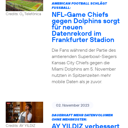
AMERICAN FOOTBALL SCHLÄGT
FUSSBALL:
NFL-Game Chiefs
Credits: O
Telefónica
2
gegen Dolphins sorgt
für neuen
Datenrekord im
Frankfurter Stadion
Die Fans während der Partie des
amtierenden Superbowl-Siegers
Kansas City Chiefs gegen die
Miami Dolphins am 5. November
nutzten in Spitzenzeiten mehr
mobile Daten als je zuvor.
02. November 2023
DAUERHAFT MEHR DATENVOLUMEN
OHNE MEHRKOSTEN:
AY YILDIZ verbessert
Credits: AY YILDIZ