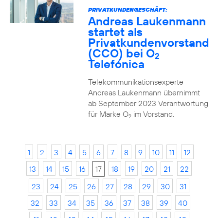
PRIVATKUNDENGESCHÄFT:
Andreas Laukenmann
startet als
Privatkundenvorstand
(CCO) bei O
2
Telefónica
Telekommunikationsexperte
Andreas Laukenmann übernimmt
ab September 2023 Verantwortung
für Marke O
im Vorstand.
2
1
2
3
4
5
6
7
8
9
10
11
12
13
14
15
16
17
18
19
20
21
22
23
24
25
26
27
28
29
30
31
32
33
34
35
36
37
38
39
40