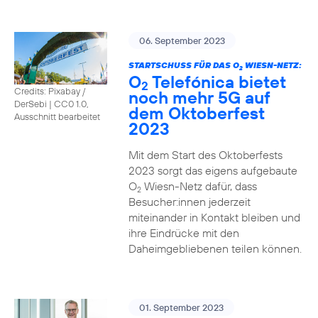
06. September 2023
STARTSCHUSS FÜR DAS O
WIESN-NETZ:
2
O
Telefónica bietet
2
Credits: Pixabay /
noch mehr 5G auf
DerSebi
|
CC0 1.0,
dem Oktoberfest
Ausschnitt bearbeitet
2023
Mit dem Start des Oktoberfests
2023 sorgt das eigens aufgebaute
O
Wiesn-Netz dafür, dass
2
Besucher:innen jederzeit
miteinander in Kontakt bleiben und
ihre Eindrücke mit den
Daheimgebliebenen teilen können.
01. September 2023