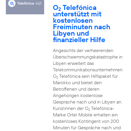
O
Telefónica
2
unterstützt mit
kostenlosen
Freiminuten nach
Libyen und
finanzieller Hilfe
Angesichts der verheerenden
Überschwemmungskatastrophe in
Libyen erweitert das
Telekommunikationsunternehmen
O
Telefónica sein Hilfspaket für
2
Marokko und bietet den
Betroffenen und deren
Angehörigen kostenlose
Gespräche nach und in Libyen an.
Kund:innen der O
Telefónica-
2
Marke Ortel Mobile erhalten ein
kostenloses Kontingent von 200
Minuten für Gespräche nach und