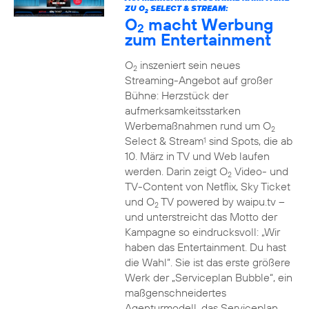
ZU O
SELECT & STREAM:
2
O
macht Werbung
2
zum Entertainment
O
inszeniert sein neues
2
Streaming-Angebot auf großer
Bühne: Herzstück der
aufmerksamkeitsstarken
Werbemaßnahmen rund um O
2
Select & Stream
sind Spots, die ab
1
10. März in TV und Web laufen
werden. Darin zeigt O
Video- und
2
TV-Content von Netflix, Sky Ticket
und O
TV powered by waipu.tv –
2
und unterstreicht das Motto der
Kampagne so eindrucksvoll: „Wir
haben das Entertainment. Du hast
die Wahl“. Sie ist das erste größere
Werk der „Serviceplan Bubble“, ein
maßgenschneidertes
Agenturmodell, das Serviceplan