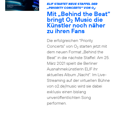
ELIF STARTET NEUE STAFFEL DER
„PRIORITY CONCERTS“ VON O
:
2
Mit „Behind the Beat“
bringt O
Music die
2
Künstler noch näher
zu ihren Fans
Die erfolgreichen “Priority
Concerts” von O
starten jetzt mit
2
dem neuen Format „Behind the
Beat“ in die nächste Staffel: Am 25.
März 2021 spielt die Berliner
Ausnahmekünstlerin ELIF ihr
aktuelles Album „Nacht“. Im Live-
Streaming auf der virtuellen Bühne
von o2.de/music wird sie dabei
exklusiv einen bislang
unveröffentlichten Song
performen.