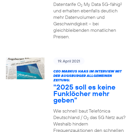
Datentarife O
My Data 5G-fähig
2
2
und erhalten ebenfalls deutlich
mehr Datenvolumen und
Geschwindigkeit – bei
gleichbleibenden monatlichen
Preisen.
19. April 2021
CEO MARKUS HAAS IM INTERVIEW MIT
DER AUGSBURGER ALLGEMEINEN
ZEITUNG:
"2025 soll es keine
Funklöcher mehr
geben"
Wie schnell baut Telefónica
Deutschland / O
das 5G Netz aus?
2
Weshalb hindern
Frequenzauktionen den schnellen