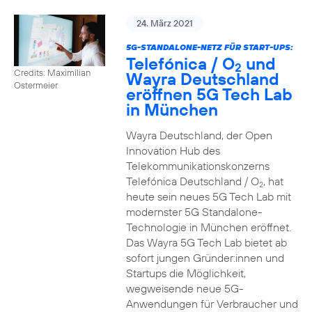
24. März 2021
5G-STANDALONE-NETZ FÜR START-UPS:
Telefónica / O
und
2
Credits: Maximilian
Wayra Deutschland
Ostermeier
eröffnen 5G Tech Lab
in München
Wayra Deutschland, der Open
Innovation Hub des
Telekommunikationskonzerns
Telefónica Deutschland / O
, hat
2
heute sein neues 5G Tech Lab mit
modernster 5G Standalone-
Technologie in München eröffnet.
Das Wayra 5G Tech Lab bietet ab
sofort jungen Gründer:innen und
Startups die Möglichkeit,
wegweisende neue 5G-
Anwendungen für Verbraucher und