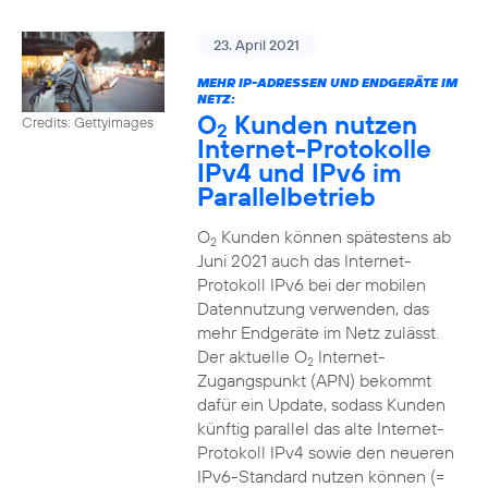
23. April 2021
MEHR IP-ADRESSEN UND ENDGERÄTE IM
NETZ:
O
Kunden nutzen
Credits: Gettyimages
2
Internet-Protokolle
IPv4 und IPv6 im
Parallelbetrieb
O
Kunden können spätestens ab
2
Juni 2021 auch das Internet-
Protokoll IPv6 bei der mobilen
Datennutzung verwenden, das
mehr Endgeräte im Netz zulässt.
Der aktuelle O
Internet-
2
Zugangspunkt (APN) bekommt
dafür ein Update, sodass Kunden
künftig parallel das alte Internet-
Protokoll IPv4 sowie den neueren
IPv6-Standard nutzen können (=