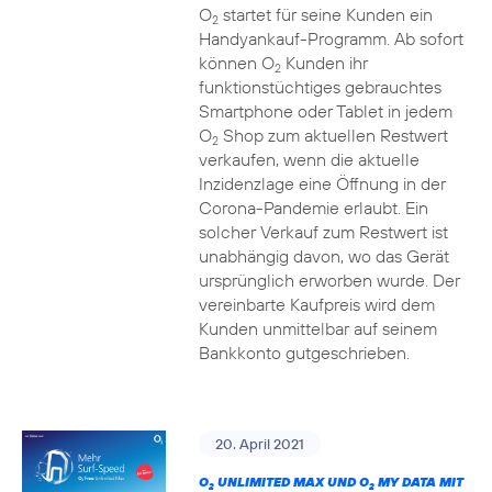
O
startet für seine Kunden ein
2
Handyankauf-Programm. Ab sofort
können O
Kunden ihr
2
funktionstüchtiges gebrauchtes
Smartphone oder Tablet in jedem
O
Shop zum aktuellen Restwert
2
verkaufen, wenn die aktuelle
Inzidenzlage eine Öffnung in der
Corona-Pandemie erlaubt. Ein
solcher Verkauf zum Restwert ist
unabhängig davon, wo das Gerät
ursprünglich erworben wurde. Der
vereinbarte Kaufpreis wird dem
Kunden unmittelbar auf seinem
Bankkonto gutgeschrieben.
20. April 2021
O
UNLIMITED MAX UND O
MY DATA MIT
2
2