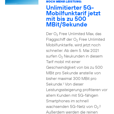
NOCH MEHR LEISTUNG:
Unlimitierter 5G-
Mobilfunktarif jetzt
mit bis zu 500
MBit/Sekunde
Der O
Free Unlimited Max, das
2
Flaggschiff der O
Free Unlimited
2
Mobilfunktarife, wird jetzt noch
schneller. Ab dem 5. Mai 2021
surfen O
Neukunden in diesem
2
Tarif mobil mit einer
Geschwindigkeit von bis zu 500
MBit pro Sekunde anstelle von
bisher maximal 300 MBit pro
Sekunde.
Von dieser
1
Leistungssteigerung profitieren vor
allem Kunden mit 5G-fähigen
Smartphones im schnell
wachsenden 5G-Netz von O
.
2
2
Außerdem werden die reinen