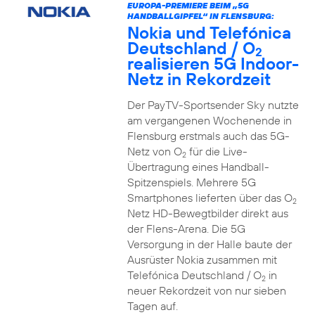
EUROPA-PREMIERE BEIM „5G
HANDBALLGIPFEL“ IN FLENSBURG:
Nokia und Telefónica
Deutschland / O
2
realisieren 5G Indoor-
Netz in Rekordzeit
Der PayTV-Sportsender Sky nutzte
am vergangenen Wochenende in
Flensburg erstmals auch das 5G-
Netz von O
für die Live-
2
Übertragung eines Handball-
Spitzenspiels. Mehrere 5G
Smartphones lieferten über das O
2
Netz HD-Bewegtbilder direkt aus
der Flens-Arena. Die 5G
Versorgung in der Halle baute der
Ausrüster Nokia zusammen mit
Telefónica Deutschland / O
in
2
neuer Rekordzeit von nur sieben
Tagen auf.