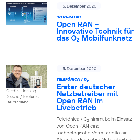
15. Dezember 2020
INFOGRAFIK:
Open RAN –
Innovative Technik für
das O
Mobilfunknetz
2
15. Dezember 2020
TELEFÓNICA / O
:
2
Erster deutscher
Credits: Henning
Netzbetreiber mit
Koepke / Telefónica
Open RAN im
Deutschland
Livebetrieb
Telefónica / O
nimmt beim Einsatz
2
von Open RAN eine
technologische Vorreiterrolle ein.
Als erster deutscher Netzbetreiber