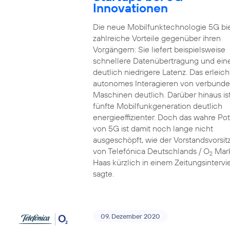
Innovationen
Die neue Mobilfunktechnologie 5G bi
zahlreiche Vorteile gegenüber ihren
Vorgängern: Sie liefert beispielsweise
schnellere Datenübertragung und ein
deutlich niedrigere Latenz. Das erleich
autonomes Interagieren von verbund
Maschinen deutlich. Darüber hinaus ist
fünfte Mobilfunkgeneration deutlich
energieeffizienter. Doch das wahre Pot
von 5G ist damit noch lange nicht
ausgeschöpft, wie der Vorstandsvorsi
von Telefónica Deutschlands / O
Mar
2
Haas kürzlich in einem Zeitungsinterv
sagte.
09. Dezember 2020