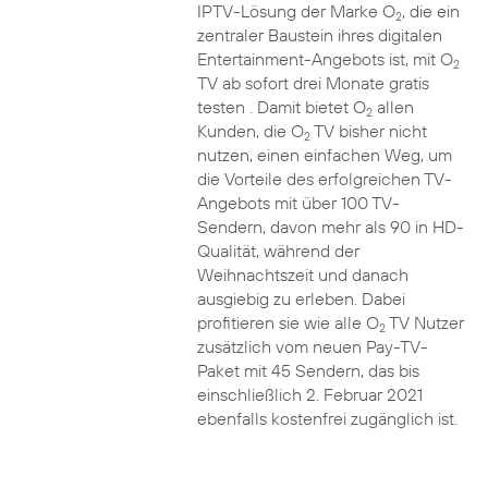
IPTV-Lösung der Marke O
, die ein
2
zentraler Baustein ihres digitalen
Entertainment-Angebots ist, mit O
2
TV ab sofort drei Monate gratis
testen . Damit bietet O
allen
2
Kunden, die O
TV bisher nicht
2
nutzen, einen einfachen Weg, um
die Vorteile des erfolgreichen TV-
Angebots mit über 100 TV-
Sendern, davon mehr als 90 in HD-
Qualität, während der
Weihnachtszeit und danach
ausgiebig zu erleben. Dabei
profitieren sie wie alle O
TV Nutzer
2
zusätzlich vom neuen Pay-TV-
Paket mit 45 Sendern, das bis
einschließlich 2. Februar 2021
ebenfalls kostenfrei zugänglich ist.