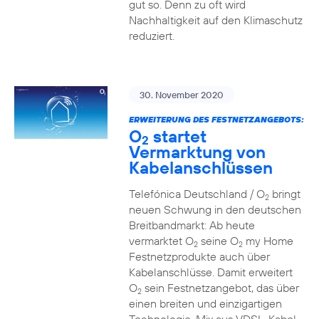
gut so. Denn zu oft wird
Nachhaltigkeit auf den Klimaschutz
reduziert.
30. November 2020
ERWEITERUNG DES FESTNETZANGEBOTS:
O
startet
2
Vermarktung von
Kabelanschlüssen
Telefónica Deutschland / O
bringt
2
neuen Schwung in den deutschen
Breitbandmarkt: Ab heute
vermarktet O
seine O
my Home
2
2
Festnetzprodukte auch über
Kabelanschlüsse. Damit erweitert
O
sein Festnetzangebot, das über
2
einen breiten und einzigartigen