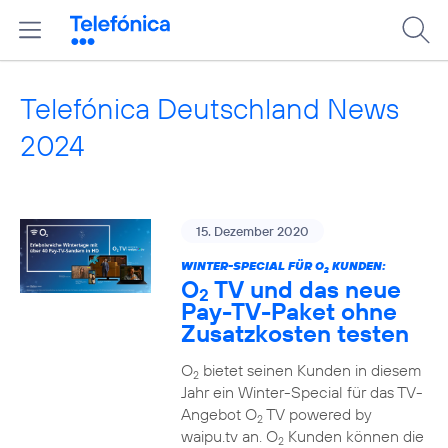
Telefónica Deutschland News
2024
15. Dezember 2020
WINTER-SPECIAL FÜR O
KUNDEN:
2
O
TV und das neue
2
Pay-TV-Paket ohne
Zusatzkosten testen
O
bietet seinen Kunden in diesem
2
Jahr ein Winter-Special für das TV-
Angebot O
TV powered by
2
waipu.tv an. O
Kunden können die
2