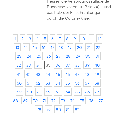
Hessen die Versorgungsauflage der
Bundesnetzagentur (BNetzA) – und
das trotz der Einschränkungen
durch die Corona-Krise.
1
2
3
4
5
6
7
8
9
10
11
12
13
14
15
16
17
18
19
20
21
22
23
24
25
26
27
28
29
30
31
32
33
34
35
36
37
38
39
40
41
42
43
44
45
46
47
48
49
50
51
52
53
54
55
56
57
58
59
60
61
62
63
64
65
66
67
68
69
70
71
72
73
74
75
76
77
78
79
80
81
82