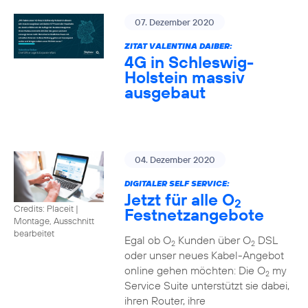
07. Dezember 2020
ZITAT VALENTINA DAIBER:
4G in Schleswig-
Holstein massiv
ausgebaut
04. Dezember 2020
DIGITALER SELF SERVICE:
Jetzt für alle O
2
Credits: Placeit
|
Festnetzangebote
Montage, Ausschnitt
bearbeitet
Egal ob O
Kunden über O
DSL
2
2
oder unser neues Kabel-Angebot
online gehen möchten: Die O
my
2
Service Suite unterstützt sie dabei,
ihren Router, ihre