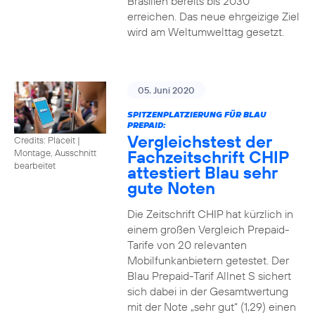
Brasilien bereits bis 2030
erreichen. Das neue ehrgeizige Ziel
wird am Weltumwelttag gesetzt.
05. Juni 2020
SPITZENPLATZIERUNG FÜR BLAU
PREPAID:
Vergleichstest der
Credits: Placeit
|
Fachzeitschrift CHIP
Montage, Ausschnitt
bearbeitet
attestiert Blau sehr
gute Noten
Die Zeitschrift CHIP hat kürzlich in
einem großen Vergleich Prepaid-
Tarife von 20 relevanten
Mobilfunkanbietern getestet. Der
Blau Prepaid-Tarif Allnet S sichert
sich dabei in der Gesamtwertung
mit der Note „sehr gut“ (1,29) einen