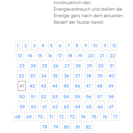
kontinuierlich den
Energieverbrauch und stellen die
Energie ganz nach dem aktuellen
Bedarf der Nutzer bereit.
1
2
3
4
5
6
7
8
9
10
11
12
13
14
15
16
17
18
19
20
21
22
23
24
25
26
27
28
29
30
31
32
33
34
35
36
37
38
39
40
41
42
43
44
45
46
47
48
49
50
51
52
53
54
55
56
57
58
59
60
61
62
63
64
65
66
67
68
69
70
71
72
73
74
75
76
77
78
79
80
81
82