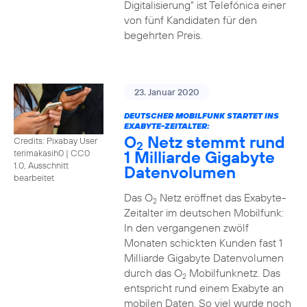
Digitalisierung“ ist Telefónica einer
von fünf Kandidaten für den
begehrten Preis.
23. Januar 2020
DEUTSCHER MOBILFUNK STARTET INS
EXABYTE-ZEITALTER:
O
Netz stemmt rund
Credits: Pixabay User
2
1 Milliarde Gigabyte
terimakasih0
|
CC0
1.0, Ausschnitt
Datenvolumen
bearbeitet
Das O
Netz eröffnet das Exabyte-
2
Zeitalter im deutschen Mobilfunk:
In den vergangenen zwölf
Monaten schickten Kunden fast 1
Milliarde Gigabyte Datenvolumen
durch das O
Mobilfunknetz. Das
2
entspricht rund einem Exabyte an
mobilen Daten. So viel wurde noch