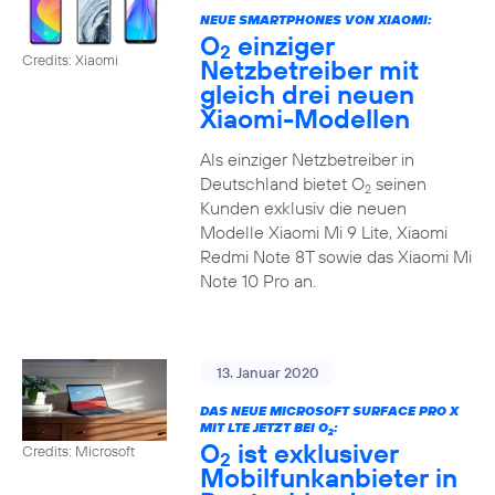
NEUE SMARTPHONES VON XIAOMI:
O
einziger
2
Credits: Xiaomi
Netzbetreiber mit
gleich drei neuen
Xiaomi-Modellen
Als einziger Netzbetreiber in
Deutschland bietet O
seinen
2
Kunden exklusiv die neuen
Modelle Xiaomi Mi 9 Lite, Xiaomi
Redmi Note 8T sowie das Xiaomi Mi
Note 10 Pro an.
13. Januar 2020
DAS NEUE MICROSOFT SURFACE PRO X
MIT LTE JETZT BEI O
:
2
O
ist exklusiver
Credits: Microsoft
2
Mobilfunkanbieter in