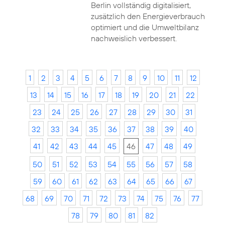
Berlin vollständig digitalisiert,
zusätzlich den Energieverbrauch
optimiert und die Umweltbilanz
nachweislich verbessert.
1
2
3
4
5
6
7
8
9
10
11
12
13
14
15
16
17
18
19
20
21
22
23
24
25
26
27
28
29
30
31
32
33
34
35
36
37
38
39
40
41
42
43
44
45
46
47
48
49
50
51
52
53
54
55
56
57
58
59
60
61
62
63
64
65
66
67
68
69
70
71
72
73
74
75
76
77
78
79
80
81
82