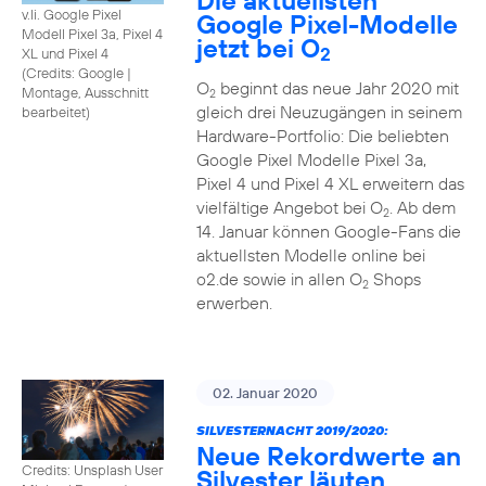
Die aktuellsten
v.li. Google Pixel
Google Pixel-Modelle
Modell Pixel 3a, Pixel 4
jetzt bei O
2
XL und Pixel 4
(
Credits: Google
|
O
beginnt das neue Jahr 2020 mit
Montage, Ausschnitt
2
gleich drei Neuzugängen in seinem
bearbeitet
)
Hardware-Portfolio: Die beliebten
Google Pixel Modelle Pixel 3a,
Pixel 4 und Pixel 4 XL erweitern das
vielfältige Angebot bei O
. Ab dem
2
14. Januar können Google-Fans die
aktuellsten Modelle online bei
o2.de sowie in allen O
Shops
2
erwerben.
02. Januar 2020
SILVESTERNACHT 2019/2020:
Neue Rekordwerte an
Credits: Unsplash User
Silvester läuten