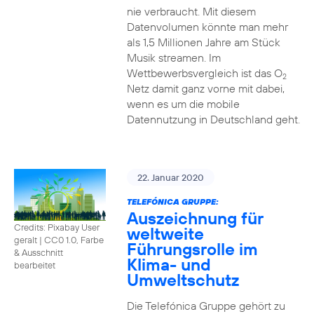
nie verbraucht. Mit diesem
Datenvolumen könnte man mehr
als 1,5 Millionen Jahre am Stück
Musik streamen. Im
Wettbewerbsvergleich ist das O
2
Netz damit ganz vorne mit dabei,
wenn es um die mobile
Datennutzung in Deutschland geht.
22. Januar 2020
TELEFÓNICA GRUPPE:
Auszeichnung für
Credits: Pixabay User
weltweite
geralt
|
CC0 1.0, Farbe
Führungsrolle im
& Ausschnitt
Klima- und
bearbeitet
Umweltschutz
Die Telefónica Gruppe gehört zu