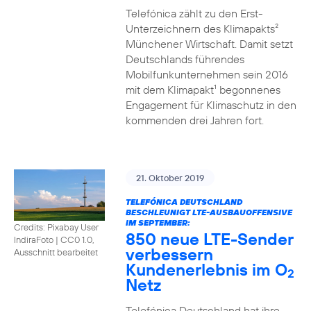
Telefónica zählt zu den Erst-
Unterzeichnern des Klimapakts²
Münchener Wirtschaft. Damit setzt
Deutschlands führendes
Mobilfunkunternehmen sein 2016
mit dem Klimapakt¹ begonnenes
Engagement für Klimaschutz in den
kommenden drei Jahren fort.
21. Oktober 2019
TELEFÓNICA DEUTSCHLAND
BESCHLEUNIGT LTE-AUSBAUOFFENSIVE
IM SEPTEMBER:
Credits: Pixabay User
850 neue LTE-Sender
IndiraFoto
|
CC0 1.0,
verbessern
Ausschnitt bearbeitet
Kundenerlebnis im O
2
Netz
Telefónica Deutschland hat ihre