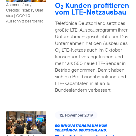
O
Kunden profitieren
Antennenfoto /
2
vom LTE-Netzausbau
Credits: Pixabay User
stux
|
CC0 1.0,
Ausschnitt bearbeitet
Telefónica Deutschland setzt das
größte LTE-Ausbauprogramm ihrer
Unternehmensgeschichte um. Das
Unternehmen hat den Ausbau des
O
LTE-Netzes auch im Oktober
2
konsequent vorangetrieben und
mehr als 550 neue LTE-Sender in
Betrieb genommen. Damit haben
sich die Breitbandabdeckung und
LTE-Kapazitäten in allen 16
Bundesländern verbessert.
12. November 2019
5G INNOVATIONSRAUM VON
TELEFÓNICA DEUTSCHLAND: