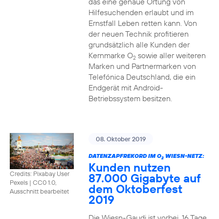
das eine genaue Ortung von
Hilfesuchenden erlaubt und im
Ernstfall Leben retten kann. Von
der neuen Technik profitieren
grundsätzlich alle Kunden der
Kernmarke O
sowie aller weiteren
2
Marken und Partnermarken von
Telefónica Deutschland, die ein
Endgerät mit Android-
Betriebssystem besitzen.
08. Oktober 2019
DATENZAPFREKORD IM O
WIESN-NETZ:
2
Kunden nutzen
Credits: Pixabay User
87.000 Gigabyte auf
Pexels
|
CC0 1.0,
dem Oktoberfest
Ausschnitt bearbeitet
2019
Die Wiesn-Gaudi ist vorbei. 16 Tage