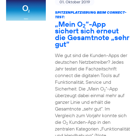
01. Oktober 2019
SPITZENPLATZIERUNG BEIM CONNECT-
TEST:
„Mein O
“-App
2
sichert sich erneut
die Gesamtnote „sehr
gut“
Wie gut sind die Kunden-Apps der
deutschen Netzbetreiber? Jedes
Jahr testet die Fachzeitschrift
connect die digitalen Tools auf
Funktionalität, Service und
Sicherheit. Die „Mein O
“-App
2
überzeugt dabei einmal mehr auf
ganzer Linie und erhält die
Gesamtnote „sehr gut“. Im
Vergleich zum Vorjahr konnte sich
die O
Kunden-App in den
2
zentralen Kategorien „Funktionalität
und Handhabung“ (Note