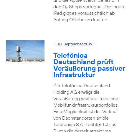
und die Apple Watch Series 5 in
den O
Shops verfügbar. Das neue
2
iPad gibt es voraussichtlich ab
Anfang Oktober zu kaufen.
10. September 2019
Telefónica
Deutschland prüft
Veräußerung passiver
Infrastruktur
Die Telefónica Deutschland
Holding AG erwägt die
Veräußerung weiterer Teile ihres
Mobilfunkinfrastrukturportfolios.
Eine Möglichkeit ist der Verkauf
von Dachstandorten an die
Telefónica S.A.-Tochter Telxius.
Durch die derzeit attraktiven