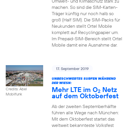
Umwelt- und Klimaschutz stark zu
machen. So sind die SIM-Karten-
Träger künftig nur noch halb so
groß (Half SIM). Die SIM-Packs für
Neukunden stellt Ortel Mobile
komplett auf Recyclingpapier um.
Im Prepaid-SIM-Bereich stellt Ortel
Mobile damit eine Ausnahme dar.
17. September 2019
UNBESCHWERTES SURFEN WÄHREND
DER WIESN:
Mehr LTE im O
Netz
Credits: Abel
2
auf dem Oktoberfest
Mobilfunk
Ab der zweiten Septemberhälfte
führen alle Wege nach München:
Mit dem Oktoberfest startet das
weltweit bekannteste Volksfest