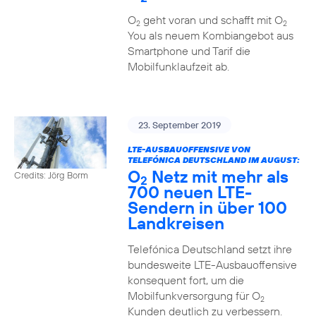
O
geht voran und schafft mit O
2
2
You als neuem Kombiangebot aus
Smartphone und Tarif die
Mobilfunklaufzeit ab.
23. September 2019
LTE-AUSBAUOFFENSIVE VON
TELEFÓNICA DEUTSCHLAND IM AUGUST:
O
Netz mit mehr als
Credits: Jörg Borm
2
700 neuen LTE-
Sendern in über 100
Landkreisen
Telefónica Deutschland setzt ihre
bundesweite LTE-Ausbauoffensive
konsequent fort, um die
Mobilfunkversorgung für O
2
Kunden deutlich zu verbessern.