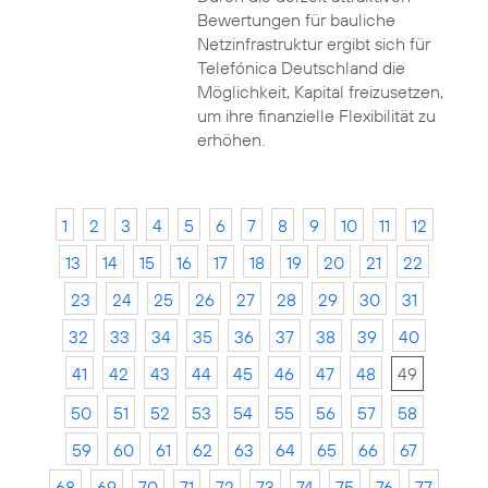
Bewertungen für bauliche
Netzinfrastruktur ergibt sich für
Telefónica Deutschland die
Möglichkeit, Kapital freizusetzen,
um ihre finanzielle Flexibilität zu
erhöhen.
1
2
3
4
5
6
7
8
9
10
11
12
13
14
15
16
17
18
19
20
21
22
23
24
25
26
27
28
29
30
31
32
33
34
35
36
37
38
39
40
41
42
43
44
45
46
47
48
49
50
51
52
53
54
55
56
57
58
59
60
61
62
63
64
65
66
67
68
69
70
71
72
73
74
75
76
77