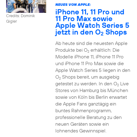
NEUES VON APPLE:
iPhone 11, 11 Pro und
Credits: Dominik
11 Pro Max sowie
Gigler
Apple Watch Series 5
jetzt in den O
Shops
2
Ab heute sind die neuesten Apple
Produkte bei O
erhältlich: Die
2
Modelle iPhone 11, iPhone 11 Pro
und iPhone 11 Pro Max sowie die
Apple Watch Series 5 liegen in den
O
Shops bereit, um ausgiebig
2
getestet zu werden. In den O
Live
2
Stores von Hamburg bis München
sowie von Köln bis Berlin erwartet
die Apple Fans ganztägig ein
buntes Rahmenprogramm,
professionelle Beratung zu den
neuen Geräten sowie ein
lohnendes Gewinnspiel.