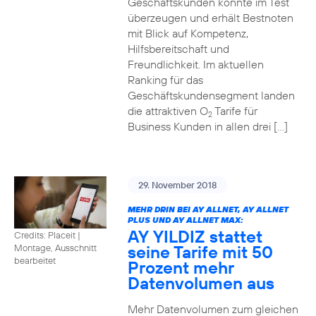
Geschäftskunden konnte im Test
überzeugen und erhält Bestnoten
mit Blick auf Kompetenz,
Hilfsbereitschaft und
Freundlichkeit. Im aktuellen
Ranking für das
Geschäftskundensegment landen
die attraktiven O
Tarife für
2
Business Kunden in allen drei […]
29. November 2018
MEHR DRIN BEI AY ALLNET, AY ALLNET
PLUS UND AY ALLNET MAX:
AY YILDIZ stattet
Credits: Placeit
|
seine Tarife mit 50
Montage, Ausschnitt
bearbeitet
Prozent mehr
Datenvolumen aus
Mehr Datenvolumen zum gleichen