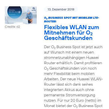
13. Dezember 2018
O
BUSINESS SPOT MIT MOBILEM LTE-
2
ROUTER:
Flexibles WLAN zum
Credits: o2
Mitnehmen für O
2
Geschäftskunden
Der O
Business Spot ist jetzt auch
2
auf Wunsch mit einem neuen
stromnetzunabhängigen Huawei
Router erhältlich. Damit profitieren
O
Geschäftskunden von noch
2
mehr Flexibilität beim mobilen
Arbeiten. Der neue Huawei WLAN-
Router lässt sich dank seines
integrierten Akkus auch ohne
permanente Stromversorgung
nutzen. Für nur 20 Euro (netto) im
Monat bietet der O
Business Spot
2