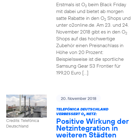
Erstmals ist O
beim Black Friday
2
mit dabei und bietet ab morgen
satte Rabatte in den O
Shops und
2
unter o2online.de. Am 23. und 24.
November 2018 gibt es in den O
2
Shops auf das hochwertige
Zubehör einen Preisnachlass in
Höhe von 20 Prozent:
Beispielsweise ist die sportliche
Samsung Gear S3 Frontier für
199,20 Euro […]
20. November 2018
TELEFÓNICA DEUTSCHLAND
VERBESSERT O
NETZ:
2
Positive Wirkung der
Credits: Telefónica
Netzintegration in
Deutschland
weiteren Städten