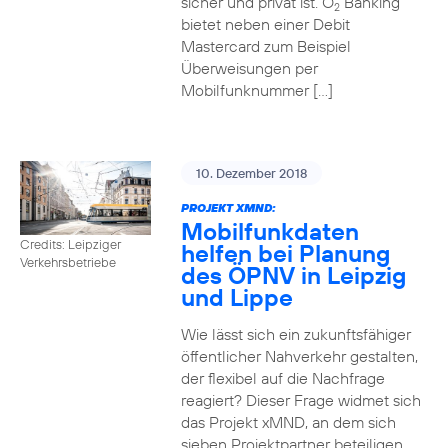
sicher und privat ist. O
Banking
2
bietet neben einer Debit
Mastercard zum Beispiel
Überweisungen per
Mobilfunknummer […]
10. Dezember 2018
PROJEKT XMND:
Mobilfunkdaten
Credits: Leipziger
helfen bei Planung
Verkehrsbetriebe
des ÖPNV in Leipzig
und Lippe
Wie lässt sich ein zukunftsfähiger
öffentlicher Nahverkehr gestalten,
der flexibel auf die Nachfrage
reagiert? Dieser Frage widmet sich
das Projekt xMND, an dem sich
sieben Projektpartner beteiligen.