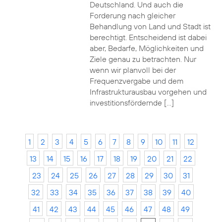
Deutschland. Und auch die
Forderung nach gleicher
Behandlung von Land und Stadt ist
berechtigt. Entscheidend ist dabei
aber, Bedarfe, Möglichkeiten und
Ziele genau zu betrachten. Nur
wenn wir planvoll bei der
Frequenzvergabe und dem
Infrastrukturausbau vorgehen und
investitionsfördernde […]
1
2
3
4
5
6
7
8
9
10
11
12
13
14
15
16
17
18
19
20
21
22
23
24
25
26
27
28
29
30
31
32
33
34
35
36
37
38
39
40
41
42
43
44
45
46
47
48
49