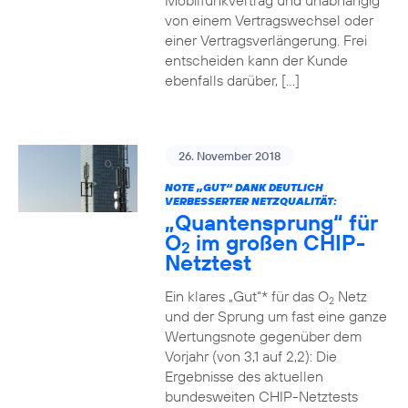
Mobilfunkvertrag und unabhängig
von einem Vertragswechsel oder
einer Vertragsverlängerung. Frei
entscheiden kann der Kunde
ebenfalls darüber, […]
26. November 2018
NOTE „GUT“ DANK DEUTLICH
VERBESSERTER NETZQUALITÄT:
„Quantensprung“ für
O
im großen CHIP-
2
Netztest
Ein klares „Gut“* für das O
Netz
2
und der Sprung um fast eine ganze
Wertungsnote gegenüber dem
Vorjahr (von 3,1 auf 2,2): Die
Ergebnisse des aktuellen
bundesweiten CHIP-Netztests