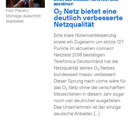
BESTÄTIGT:
O
Netz bietet eine
Foto: Placeit
|
2
deutlich verbesserte
Montage, Ausschnitt
bearbeitet
Netzqualität
Eine klare Notenverbesserung
sowie ein Zugewinn um stolze 127
Punkte im aktuellen connect
Netztest 2018 bestätigen:
Telefónica Deutschland hat die
Netzqualität seines O
Netzes
2
bundesweit massiv verbessert.
Dieser Sprung nach vorne wäre für
das O
Netz ohne die verschärften
2
Messkriterien in diesem Jahr sogar
noch viel deutlicher ausgefallen.
Das Unternehmen ist der einzige
deutsche Anbieter, […]