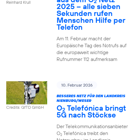
2
Reinhard Krull
2025 – alle sieben
Sekunden rufen
Menschen Hilfe per
Telefon
Am 11. Februar macht der
Europäische Tag des Notrufs auf
die europaweit wichtige
Rufnummer 112 aufmerksam
10. Februar 2026
BESSERES NETZ FÜR DEN LANDKREIS
NIENBURG/WESER
O
Telefónica bringt
Credits: GfTD GmbH
2
5G nach Stöckse
Der Telekommunikationsanbieter
O
Telefónica treibt den
2