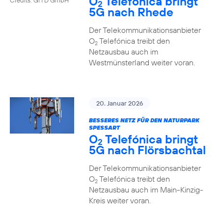
O
Telefónica bringt
2
5G nach Rhede
Der Telekommunikationsanbieter
O
Telefónica treibt den
2
Netzausbau auch im
Westmünsterland weiter voran.
20. Januar 2026
BESSERES NETZ FÜR DEN NATURPARK
SPESSART
O
Telefónica bringt
2
5G nach Flörsbachtal
Der Telekommunikationsanbieter
O
Telefónica treibt den
2
Netzausbau auch im Main-Kinzig-
Kreis weiter voran.