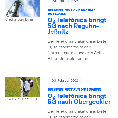
03. Februar 2026
BESSERES NETZ FÜR ANHALT-
BITTERFELD
O
Telefónica bringt
Credits: Jörg Borm
2
5G nach Raguhn-
Jeßnitz
Der Telekommunikationsanbieter
O
Telefónica treibt den
2
Netzausbau im Landkreis Anhalt-
Bitterfeld weiter voran.
03. Februar 2026
BESSERES NETZ FÜR DIE SÜDEIFEL
O
Telefónica bringt
2
Credits: GfTD GmbH
5G nach Obergeckler
Der Telekommunikationsanbieter
O
Telefónica treibt den