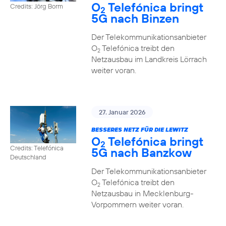
O
Telefónica bringt
Credits: Jörg Borm
2
5G nach Binzen
Der Telekommunikationsanbieter
O
Telefónica treibt den
2
Netzausbau im Landkreis Lörrach
weiter voran.
27. Januar 2026
BESSERES NETZ FÜR DIE LEWITZ
O
Telefónica bringt
2
Credits: Telefónica
5G nach Banzkow
Deutschland
Der Telekommunikationsanbieter
O
Telefónica treibt den
2
Netzausbau in Mecklenburg-
Vorpommern weiter voran.