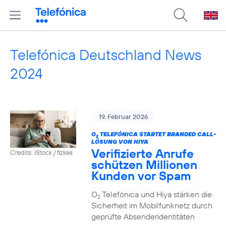
Telefónica Deutschland News
2024
19. Februar 2026
O
TELEFÓNICA STARTET BRANDED CALL-
2
LÖSUNG VON HIYA
Verifizierte Anrufe
Credits: iStock / fizkes
schützen Millionen
Kunden vor Spam
O
Telefónica und Hiya stärken die
2
Sicherheit im Mobilfunknetz durch
geprüfte Absenderidentitäten