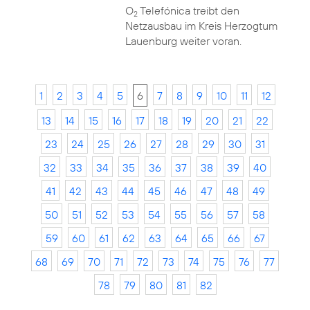
O
Telefónica treibt den
2
Netzausbau im Kreis Herzogtum
Lauenburg weiter voran.
1
2
3
4
5
6
7
8
9
10
11
12
13
14
15
16
17
18
19
20
21
22
23
24
25
26
27
28
29
30
31
32
33
34
35
36
37
38
39
40
41
42
43
44
45
46
47
48
49
50
51
52
53
54
55
56
57
58
59
60
61
62
63
64
65
66
67
68
69
70
71
72
73
74
75
76
77
78
79
80
81
82