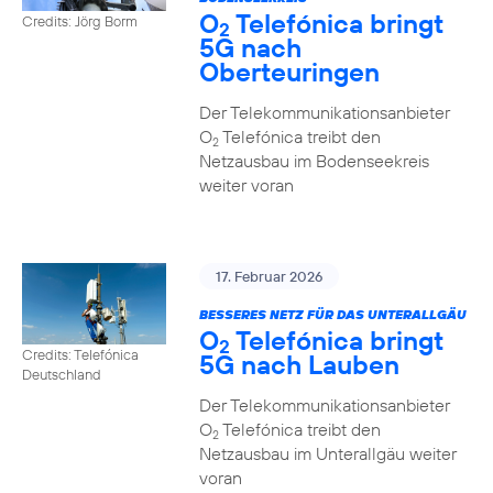
O
Telefónica bringt
Credits: Jörg Borm
2
5G nach
Oberteuringen
Der Telekommunikationsanbieter
O
Telefónica treibt den
2
Netzausbau im Bodenseekreis
weiter voran
17. Februar 2026
BESSERES NETZ FÜR DAS UNTERALLGÄU
O
Telefónica bringt
2
Credits: Telefónica
5G nach Lauben
Deutschland
Der Telekommunikationsanbieter
O
Telefónica treibt den
2
Netzausbau im Unterallgäu weiter
voran