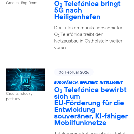
O
Telefónica bringt
Credits: Jörg Borm
2
5G nach
Heiligenhafen
Der Telekommunikationsanbieter
O
Telefónica treibt den
2
Netzausbau in Ostholstein weiter
voran
06. Februar 2026
EUROPÄISCH, EFFIZIENT, INTELLIGENT
O
Telefónica bewirbt
2
Credits: istock /
sich um
peshkov
EU‑Förderung für die
Entwicklung
souveräner, KI‑fähiger
Mobilfunknetze
Telekommunikationsanbieter leitet