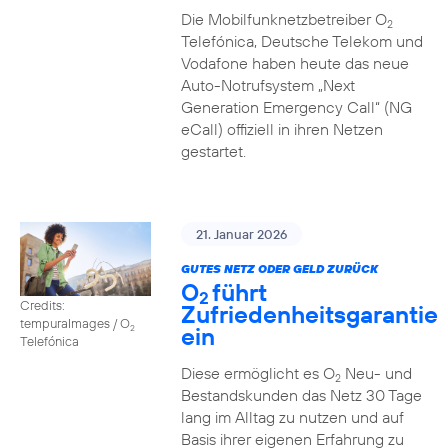
Die Mobilfunknetzbetreiber O
2
Telefónica, Deutsche Telekom und
Vodafone haben heute das neue
Auto-Notrufsystem „Next
Generation Emergency Call“ (NG
eCall) offiziell in ihren Netzen
gestartet.
21. Januar 2026
GUTES NETZ ODER GELD ZURÜCK
O
führt
2
Credits:
Zufriedenheitsgarantie
tempuraImages / O
ein
2
Telefónica
Diese ermöglicht es O
Neu- und
2
Bestandskunden das Netz 30 Tage
lang im Alltag zu nutzen und auf
Basis ihrer eigenen Erfahrung zu