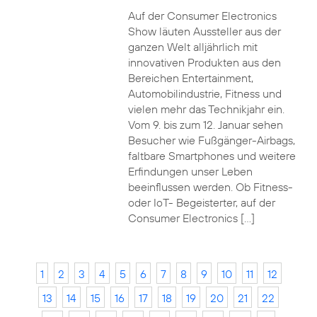
Auf der Consumer Electronics
Show läuten Aussteller aus der
ganzen Welt alljährlich mit
innovativen Produkten aus den
Bereichen Entertainment,
Automobilindustrie, Fitness und
vielen mehr das Technikjahr ein.
Vom 9. bis zum 12. Januar sehen
Besucher wie Fußgänger-Airbags,
faltbare Smartphones und weitere
Erfindungen unser Leben
beeinflussen werden. Ob Fitness-
oder IoT- Begeisterter, auf der
Consumer Electronics […]
1
2
3
4
5
6
7
8
9
10
11
12
13
14
15
16
17
18
19
20
21
22