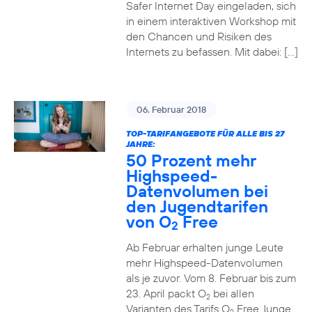
Safer Internet Day eingeladen, sich
in einem interaktiven Workshop mit
den Chancen und Risiken des
Internets zu befassen. Mit dabei: […]
06. Februar 2018
TOP-TARIFANGEBOTE FÜR ALLE BIS 27
JAHRE:
50 Prozent mehr
Highspeed-
Datenvolumen bei
den Jugendtarifen
von O
Free
2
Ab Februar erhalten junge Leute
mehr Highspeed-Datenvolumen
als je zuvor. Vom 8. Februar bis zum
23. April packt O
bei allen
2
Varianten des Tarifs O
Free Junge