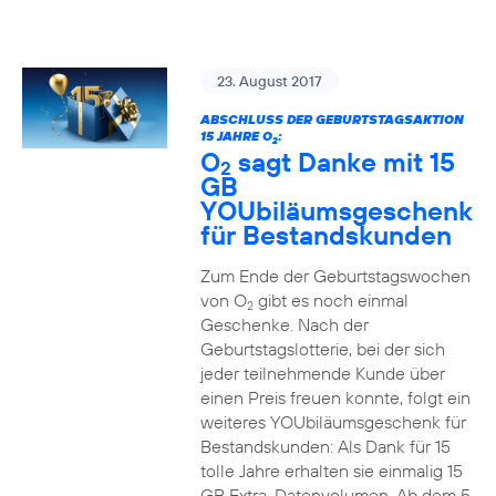
23. August 2017
ABSCHLUSS DER GEBURTSTAGSAKTION
15 JAHRE O
:
2
O
sagt Danke mit 15
2
GB
YOUbiläumsgeschenk
für Bestandskunden
Zum Ende der Geburtstagswochen
von O
gibt es noch einmal
2
Geschenke. Nach der
Geburtstagslotterie, bei der sich
jeder teilnehmende Kunde über
einen Preis freuen konnte, folgt ein
weiteres YOUbiläumsgeschenk für
Bestandskunden: Als Dank für 15
tolle Jahre erhalten sie einmalig 15
GB Extra-Datenvolumen. Ab dem 5.