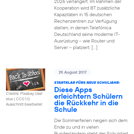
2026 verlängert. Im Rahmen der
Kooperation wird BT zusätzliche
Kapazitäten in 15 deutschen
Rechenzentren zur Verfügung
stellen, in denen Telefónica
Deutschland seine moderne IT-
Ausrüstung – wie Router und
Server – platziert. […]
29. August 2017
STARTKLAR FÜRS NEUE SCHULJAHR:
Diese Apps
Credits: Pixabay User
erleichtern Schülern
stux
|
CC0 1.0,
die Rückkehr in die
Ausschnitt bearbeitet
Schule
Die Sommerferien neigen sich dem
Ende zu und in vielen
Bundesländern steht der Schulstart