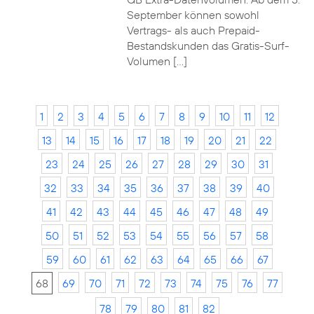
September können sowohl
Vertrags- als auch Prepaid-
Bestandskunden das Gratis-Surf-
Volumen […]
1
2
3
4
5
6
7
8
9
10
11
12
13
14
15
16
17
18
19
20
21
22
23
24
25
26
27
28
29
30
31
32
33
34
35
36
37
38
39
40
41
42
43
44
45
46
47
48
49
50
51
52
53
54
55
56
57
58
59
60
61
62
63
64
65
66
67
68
69
70
71
72
73
74
75
76
77
78
79
80
81
82