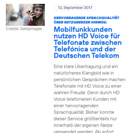
12. September 2017
HERVORRAGENDE SPRACHQUALITÄT
ÜBER NETZGRENZEN HINWEG:
Mobilfunkkunden
Credits: Gettyimages
nutzen HD Voice für
Telefonate zwischen
Telefónica und der
Deutschen Telekom
Eine klare Übertragung und ein
natürlicheres Klangbild wie in
persönlichen Gesprächen machen
Telefonate mit HD Voice zu einer
wahren Freude. Denn durch HD
Voice telefonieren Kunden mit
einer hervorragenden
Sprachqualität. Bisher konnte
dieser Service größtenteils nur
innerhalb der eigenen Netze
verwendet werden. Ab sofort