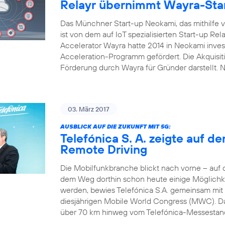
Relayr übernimmt Wayra-Sta
Das Münchner Start-up Neokami, das mithilfe vo
ist von dem auf IoT spezialisierten Start-up R
Accelerator Wayra hatte 2014 in Neokami inves
Acceleration-Programm gefördert. Die Akquisi
Förderung durch Wayra für Gründer darstellt.
03. März 2017
AUSBLICK AUF DIE ZUKUNFT MIT 5G:
Telefónica S. A. zeigte auf 
Remote Driving
Die Mobilfunkbranche blickt nach vorne – auf
dem Weg dorthin schon heute einige Möglichke
werden, bewies Telefónica S.A. gemeinsam mit
diesjährigen Mobile World Congress (MWC). Das
über 70 km hinweg vom Telefónica-Messestand