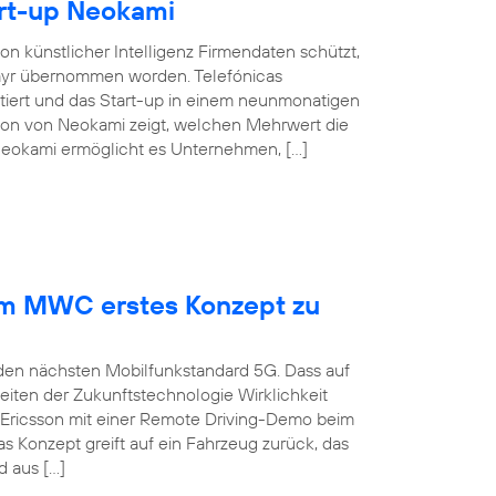
rt-up Neokami
n künstlicher Intelligenz Firmendaten schützt,
elayr übernommen worden. Telefónicas
tiert und das Start-up in einem neunmonatigen
tion von Neokami zeigt, welchen Mehrwert die
 Neokami ermöglicht es Unternehmen, […]
dem MWC erstes Konzept zu
 den nächsten Mobilfunkstandard 5G. Dass auf
iten der Zukunftstechnologie Wirklichkeit
 Ericsson mit einer Remote Driving-Demo beim
 Konzept greift auf ein Fahrzeug zurück, das
 aus […]