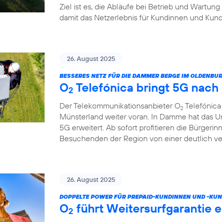
Ziel ist es, die Abläufe bei Betrieb und Wartung
damit das Netzerlebnis für Kundinnen und Kund
26. August 2025
BESSERES NETZ FÜR DIE DAMMER BERGE IM OLDENB
O
Telefónica bringt 5G nac
2
Der Telekommunikationsanbieter O
Telefónica
2
Münsterland weiter voran. In Damme hat das U
5G erweitert. Ab sofort profitieren die Bürgeri
Besuchenden der Region von einer deutlich v
26. August 2025
DOPPELTE POWER FÜR PREPAID-KUNDINNEN UND -KUN
O
führt Weitersurfgarantie e
2