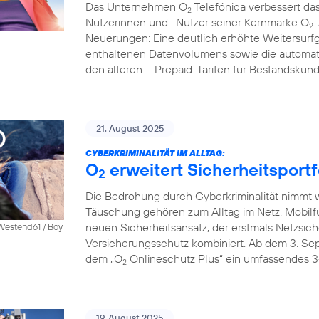
Das Unternehmen O
Telefónica verbessert das
2
Nutzerinnen und -Nutzer seiner Kernmarke O
.
2
Neuerungen: Eine deutlich erhöhte Weitersurfg
enthaltenen Datenvolumens sowie die automati
den älteren – Prepaid-Tarifen für Bestandskun
21. August 2025
CYBERKRIMINALITÄT IM ALLTAG:
O
erweitert Sicherheitsportf
2
Die Bedrohung durch Cyberkriminalität nimmt we
Täuschung gehören zum Alltag im Netz. Mobilf
neuen Sicherheitsansatz, der erstmals Netzsich
 Westend61 / Boy
Versicherungsschutz kombiniert. Ab dem 3. S
dem „O
Onlineschutz Plus“ ein umfassendes 3
2
19. August 2025