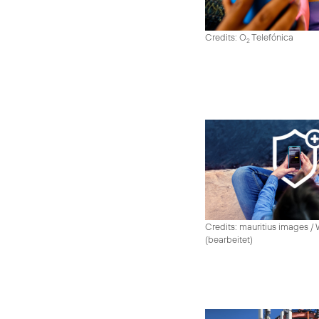
Credits: O
Telefónica
2
Credits: mauritius images /
(bearbeitet)