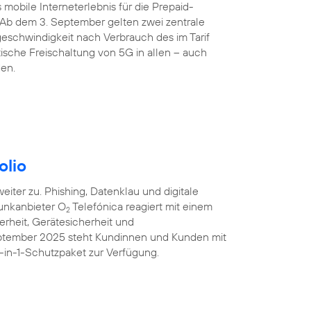
 mobile Interneterlebnis für die Prepaid-
 Ab dem 3. September gelten zwei zentrale
eschwindigkeit nach Verbrauch des im Tarif
sche Freischaltung von 5G in allen – auch
den.
olio
iter zu. Phishing, Datenklau und digitale
unkanbieter O
Telefónica reagiert mit einem
2
erheit, Gerätesicherheit und
eptember 2025 steht Kundinnen und Kunden mit
-in-1-Schutzpaket zur Verfügung.