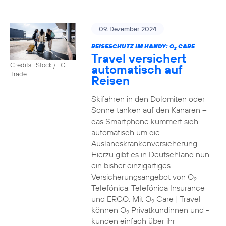
09. Dezember 2024
REISESCHUTZ IM HANDY: O
CARE
2
Travel versichert
Credits: iStock / FG
automatisch auf
Trade
Reisen
Skifahren in den Dolomiten oder
Sonne tanken auf den Kanaren –
das Smartphone kümmert sich
automatisch um die
Auslandskrankenversicherung.
Hierzu gibt es in Deutschland nun
ein bisher einzigartiges
Versicherungsangebot von O
2
Telefónica, Telefónica Insurance
und ERGO: Mit O
Care | Travel
2
können O
Privatkundinnen und -
2
kunden einfach über ihr