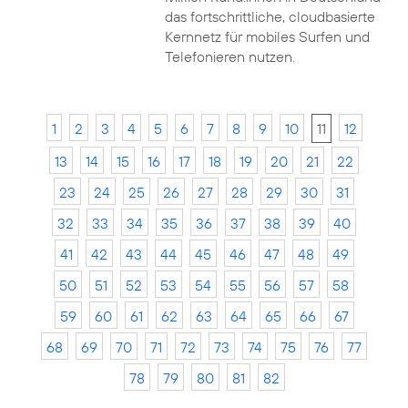
das fortschrittliche, cloudbasierte
Kernnetz für mobiles Surfen und
Telefonieren nutzen.
1
2
3
4
5
6
7
8
9
10
11
12
13
14
15
16
17
18
19
20
21
22
23
24
25
26
27
28
29
30
31
32
33
34
35
36
37
38
39
40
41
42
43
44
45
46
47
48
49
50
51
52
53
54
55
56
57
58
59
60
61
62
63
64
65
66
67
68
69
70
71
72
73
74
75
76
77
78
79
80
81
82