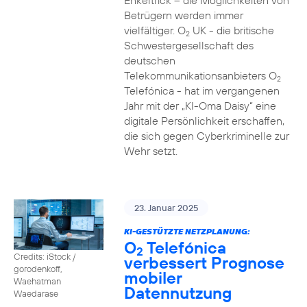
Enkeltrick – die Möglichkeiten von
Betrügern werden immer
vielfältiger. O
UK - die britische
2
Schwestergesellschaft des
deutschen
Telekommunikationsanbieters O
2
Telefónica - hat im vergangenen
Jahr mit der „KI-Oma Daisy“ eine
digitale Persönlichkeit erschaffen,
die sich gegen Cyberkriminelle zur
Wehr setzt.
23. Januar 2025
KI-GESTÜTZTE NETZPLANUNG:
O
Telefónica
2
Credits: iStock /
verbessert Prognose
gorodenkoff,
mobiler
Waehatman
Datennutzung
Waedarase