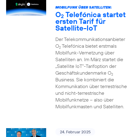
MOBILFUNK ÜBER SATELLITEN:
O
Telefónica startet
2
ersten Tarif für
Satellite-IoT
Der Telekommunikationsanbieter
O
Telefónica bietet erstmals
2
Mobilfunk-Vernetzung über
Satelliten an. Im März startet die
„Satellite IoT”-Tarifoption der
Geschäftskundenmarke O
2
Business. Sie kombiniert die
Kommunikation über terrestrische
und nicht-terrestrische
Mobilfunknetze – also über
Mobilfunkmasten und Satelliten.
24. Februar 2025