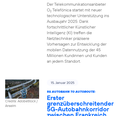
Der Telekommunikationsanbieter
O
Telefónica startet mit neuer
2
technologischer Unterstützung ins
Ausbaujahr 2025: Dank
fortschrittlicher Künstlicher
Intelligenz (KI) treffen die
Netztechniker präzisere
Vorhersagen zur Entwicklung der
mobilen Datennutzung der 45
Millionen Kundinnen und Kunden
an jedem Standort.
15. Januar 2025
5G AUTOBAHN TO AUTOROUTE:
Erster
Credits: AdobeStock /
grenzüberschreitender
Anselm
5G-Autobahnkorridor
zwischen Frankreich