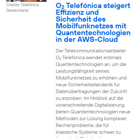
O
Telefónica steigert
Credits: Telefónica
2
Effizienz und
Deutschland
Sicherheit des
Mobilfunknetzes mit
Quantentechnologien
in der AWS-Cloud
Der Telekommunikationsanbieter
O
Telefónica wendet erstmals
2
Quantentechnologien an, um die
Leistungsfähigkeit seines
Mobilfunknetzes zu erhöhen und
neue Sicherheitsstandards für
Datenübertragungen der Zukunft
zu erproben. Im Hinblick auf die
voranschreitende Digitalisierung
bieten Quantentechnologien neue
Methoden zur Lösung komplexer
Rechenprobleme, die für
klassische Systeme schwer zu