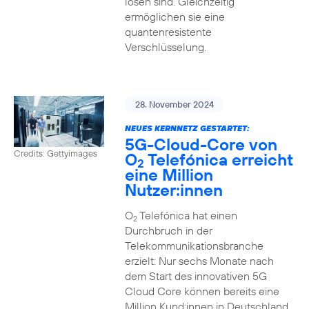
lösen sind. Gleichzeitig
ermöglichen sie eine
quantenresistente
Verschlüsselung.
28. November 2024
NEUES KERNNETZ GESTARTET:
5G-Cloud-Core von
Credits: Gettyimages
O
Telefónica erreicht
2
eine Million
Nutzer:innen
O
Telefónica hat einen
2
Durchbruch in der
Telekommunikationsbranche
erzielt: Nur sechs Monate nach
dem Start des innovativen 5G
Cloud Core können bereits eine
Million Kund:innen in Deutschland