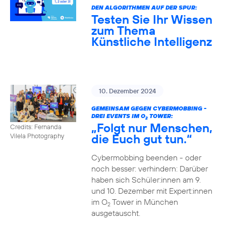
DEN ALGORITHMEN AUF DER SPUR:
Testen Sie Ihr Wissen
zum Thema
Künstliche Intelligenz
10. Dezember 2024
GEMEINSAM GEGEN CYBERMOBBING -
DREI EVENTS IM O
TOWER:
2
„Folgt nur Menschen,
Credits: Fernanda
die Euch gut tun.“
Vilela Photography
Cybermobbing beenden - oder
noch besser: verhindern: Darüber
haben sich Schüler:innen am 9.
und 10. Dezember mit Expert:innen
im O
Tower in München
2
ausgetauscht.