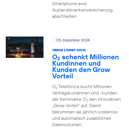
Smartphone eine
Auslandskrankenversicherung
abschließen.
05. Dezember 2024
TREUE LOHNT SICH:
O
schenkt Millionen
2
Kundinnen und
Kunden den Grow
Vorteil
O
Telefónica bucht Millionen
2
Vertragskundinnen und -kunden
der Kernmarke O
den innovativen
2
„Grow Vorteil“ auf. Damit
bekommen sie jährlich kostenlos
und automatisch zusätzliches
Datenvolumen.