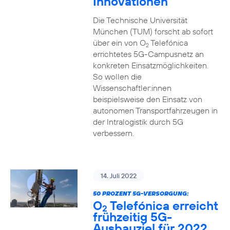
Innovationen
Die Technische Universität
München (TUM) forscht ab sofort
über ein von O
Telefónica
2
errichtetes 5G-Campusnetz an
konkreten Einsatzmöglichkeiten.
So wollen die
Wissenschaftler:innen
beispielsweise den Einsatz von
autonomen Transportfahrzeugen in
der Intralogistik durch 5G
verbessern.
14. Juli 2022
50 PROZENT 5G-VERSORGUNG:
O
Telefónica erreicht
2
frühzeitig 5G-
Ausbauziel für 2022