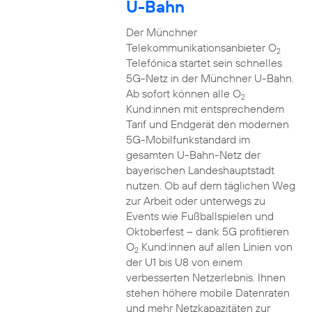
U-Bahn
Der Münchner
Telekommunikationsanbieter O
2
Telefónica startet sein schnelles
5G-Netz in der Münchner U-Bahn.
Ab sofort können alle O
2
Kund:innen mit entsprechendem
Tarif und Endgerät den modernen
5G-Mobilfunkstandard im
gesamten U-Bahn-Netz der
bayerischen Landeshauptstadt
nutzen. Ob auf dem täglichen Weg
zur Arbeit oder unterwegs zu
Events wie Fußballspielen und
Oktoberfest – dank 5G profitieren
O
Kund:innen auf allen Linien von
2
der U1 bis U8 von einem
verbesserten Netzerlebnis. Ihnen
stehen höhere mobile Datenraten
und mehr Netzkapazitäten zur