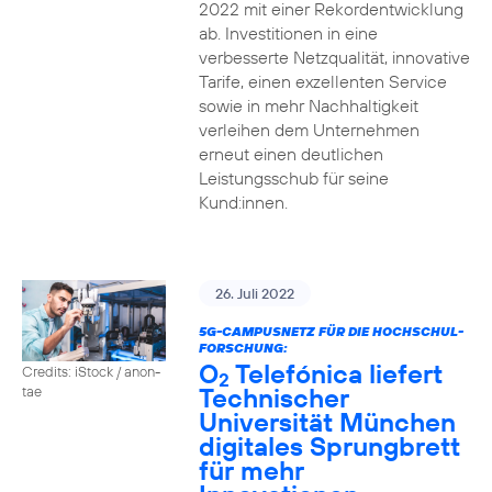
2022 mit einer Rekordentwicklung
ab. Investitionen in eine
verbesserte Netzqualität, innovative
Tarife, einen exzellenten Service
sowie in mehr Nachhaltigkeit
verleihen dem Unternehmen
erneut einen deutlichen
Leistungsschub für seine
Kund:innen.
26. Juli 2022
5G-CAMPUSNETZ FÜR DIE HOCHSCHUL-
FORSCHUNG:
O
Telefónica liefert
Credits: iStock / anon-
2
Technischer
tae
Universität München
digitales Sprungbrett
für mehr