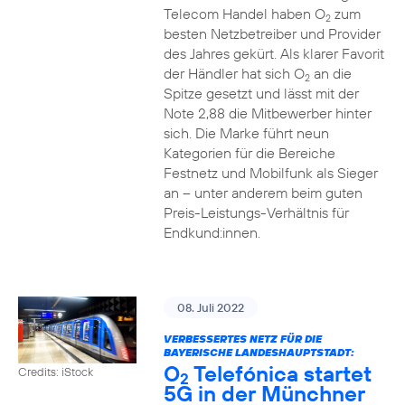
Telecom Handel haben O
zum
2
besten Netzbetreiber und Provider
des Jahres gekürt. Als klarer Favorit
der Händler hat sich O
an die
2
Spitze gesetzt und lässt mit der
Note 2,88 die Mitbewerber hinter
sich. Die Marke führt neun
Kategorien für die Bereiche
Festnetz und Mobilfunk als Sieger
an – unter anderem beim guten
Preis-Leistungs-Verhältnis für
Endkund:innen.
08. Juli 2022
VERBESSERTES NETZ FÜR DIE
BAYERISCHE LANDESHAUPTSTADT:
O
Telefónica startet
Credits: iStock
2
5G in der Münchner