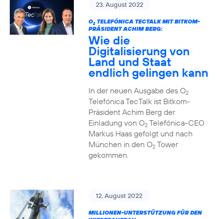
23. August 2022
O
TELEFÓNICA TECTALK MIT BITKOM-
2
PRÄSIDENT ACHIM BERG:
Wie die
Digitalisierung von
Land und Staat
endlich gelingen kann
In der neuen Ausgabe des O
2
Telefónica TecTalk ist Bitkom-
Präsident Achim Berg der
Einladung von O
Telefónica-CEO
2
Markus Haas gefolgt und nach
München in den O
Tower
2
gekommen.
12. August 2022
MILLIONEN-UNTERSTÜTZUNG FÜR DEN