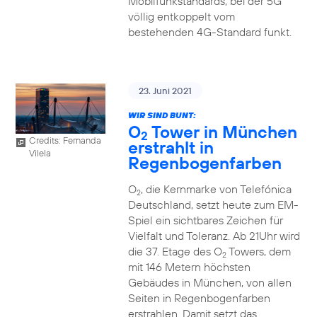
Mobilfunkstandards, bei der 5G
völlig entkoppelt vom
bestehenden 4G-Standard funkt.
23. Juni 2021
WIR SIND BUNT:
O
Tower in München
2
Credits: Fernanda
erstrahlt in
Vilela
Regenbogenfarben
O
, die Kernmarke von Telefónica
2
Deutschland, setzt heute zum EM-
Spiel ein sichtbares Zeichen für
Vielfalt und Toleranz. Ab 21Uhr wird
die 37. Etage des O
Towers, dem
2
mit 146 Metern höchsten
Gebäudes in München, von allen
Seiten in Regenbogenfarben
erstrahlen. Damit setzt das