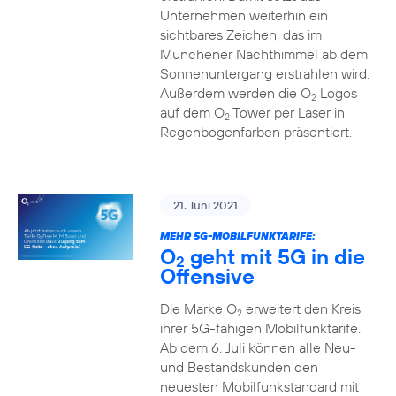
Unternehmen weiterhin ein
sichtbares Zeichen, das im
Münchener Nachthimmel ab dem
Sonnenuntergang erstrahlen wird.
Außerdem werden die O
Logos
2
auf dem O
Tower per Laser in
2
Regenbogenfarben präsentiert.
21. Juni 2021
MEHR 5G-MOBILFUNKTARIFE:
O
geht mit 5G in die
2
Offensive
Die Marke O
erweitert den Kreis
2
ihrer 5G-fähigen Mobilfunktarife.
Ab dem 6. Juli können alle Neu-
und Bestandskunden den
neuesten Mobilfunkstandard mit