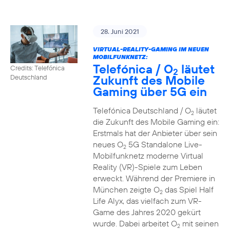
28. Juni 2021
VIRTUAL-REALITY-GAMING IM NEUEN
MOBILFUNKNETZ:
Telefónica / O
läutet
Credits: Telefónica
2
Zukunft des Mobile
Deutschland
Gaming über 5G ein
Telefónica Deutschland / O
läutet
2
die Zukunft des Mobile Gaming ein:
Erstmals hat der Anbieter über sein
neues O
5G Standalone Live-
2
Mobilfunknetz moderne Virtual
Reality (VR)-Spiele zum Leben
erweckt. Während der Premiere in
München zeigte O
das Spiel Half
2
Life Alyx, das vielfach zum VR-
Game des Jahres 2020 gekürt
wurde. Dabei arbeitet O
mit seinen
2