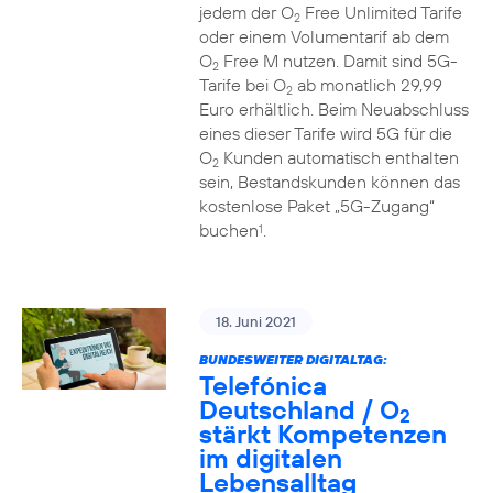
jedem der O
Free Unlimited Tarife
2
oder einem Volumentarif ab dem
O
Free M nutzen. Damit sind 5G-
2
Tarife bei O
ab monatlich 29,99
2
Euro erhältlich. Beim Neuabschluss
eines dieser Tarife wird 5G für die
O
Kunden automatisch enthalten
2
sein, Bestandskunden können das
kostenlose Paket „5G-Zugang“
buchen
.
1
18. Juni 2021
BUNDESWEITER DIGITALTAG:
Telefónica
Deutschland / O
2
stärkt Kompetenzen
im digitalen
Lebensalltag