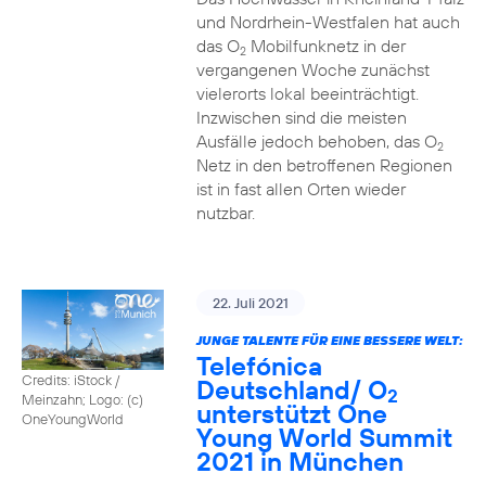
und Nordrhein-Westfalen hat auch
das O
Mobilfunknetz in der
2
vergangenen Woche zunächst
vielerorts lokal beeinträchtigt.
Inzwischen sind die meisten
Ausfälle jedoch behoben, das O
2
Netz in den betroffenen Regionen
ist in fast allen Orten wieder
nutzbar.
22. Juli 2021
JUNGE TALENTE FÜR EINE BESSERE WELT:
Telefónica
Credits: iStock /
Deutschland/ O
2
Meinzahn; Logo: (c)
unterstützt One
OneYoungWorld
Young World Summit
2021 in München