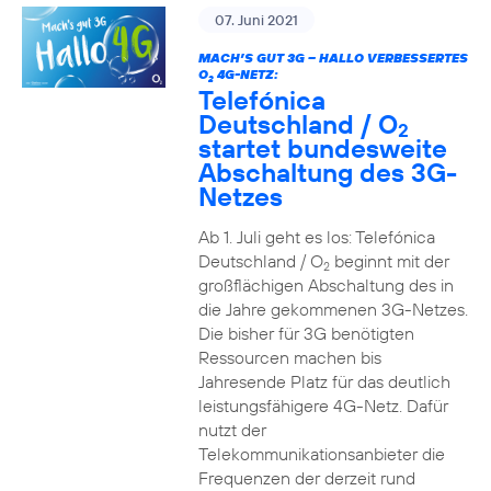
07. Juni 2021
MACH’S GUT 3G – HALLO VERBESSERTES
O
4G-NETZ:
2
Telefónica
Deutschland / O
2
startet bundesweite
Abschaltung des 3G-
Netzes
Ab 1. Juli geht es los: Telefónica
Deutschland / O
beginnt mit der
2
großflächigen Abschaltung des in
die Jahre gekommenen 3G-Netzes.
Die bisher für 3G benötigten
Ressourcen machen bis
Jahresende Platz für das deutlich
leistungsfähigere 4G-Netz. Dafür
nutzt der
Telekommunikationsanbieter die
Frequenzen der derzeit rund