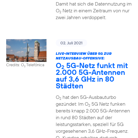
Damit hat sich die Datennutzung im
O
Netz in einem Zeitraum von nur
2
zwei Jahren verdoppelt.
02. Juli 2021
LIVE-INTERVIEW ÜBER 5G ZUR
NETZAUSBAU-OFFENSIVE:
O
5G-Netz funkt mit
Credits: O
Telefónica
2
2
2.000 5G-Antennen
auf 3,6 GHz in 80
Städten
O
hat den 5G-Ausbauturbo
2
gezündet: Im O
5G Netz funken
2
bereits knapp 2.000 5G-Antennen
in rund 80 Städten auf der
leistungsstarken, speziell für 5G
vorgesehenen 3,6 GHz-Frequenz.
O
Kunden erhalten dadurch