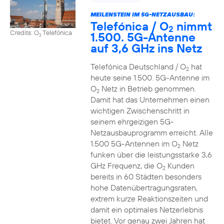
MEILENSTEIN IM 5G-NETZAUSBAU:
Telefónica / O
nimmt
2
Credits: O
Telefónica
1.500. 5G-Antenne
2
auf 3,6 GHz ins Netz
Telefónica Deutschland / O
hat
2
heute seine 1.500. 5G-Antenne im
O
Netz in Betrieb genommen.
2
Damit hat das Unternehmen einen
wichtigen Zwischenschritt in
seinem ehrgeizigen 5G-
Netzausbauprogramm erreicht. Alle
1.500 5G-Antennen im O
Netz
2
funken über die leistungsstarke 3,6
GHz Frequenz, die O
Kunden
2
bereits in 60 Städten besonders
hohe Datenübertragungsraten,
extrem kurze Reaktionszeiten und
damit ein optimales Netzerlebnis
bietet. Vor genau zwei Jahren hat