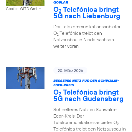
GOSLAR
O
Telefónica bringt
Credits: GfTD GmbH
2
5G nach Liebenburg
Der Telekommunikationsanbieter
O
Telefónica treibt den
2
Netzausbau in Niedersachsen
weiter voran
20. März 2026
BESSERES NETZ FÜR DEN SCHWALM-
EDER-KREIS
O
Telefónica bringt
2
5G nach Gudensberg
Schnelleres Netz im Schwalm-
Eder-Kreis: Der
Telekommunikationsanbieter O
2
Telefónica treibt den Netzausbau in