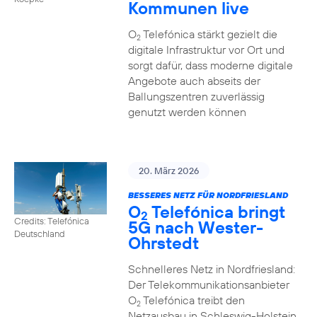
Kommunen live
O
Telefónica stärkt gezielt die
2
digitale Infrastruktur vor Ort und
sorgt dafür, dass moderne digitale
Angebote auch abseits der
Ballungszentren zuverlässig
genutzt werden können
20. März 2026
BESSERES NETZ FÜR NORDFRIESLAND
O
Telefónica bringt
2
Credits: Telefónica
5G nach Wester-
Deutschland
Ohrstedt
Schnelleres Netz in Nordfriesland:
Der Telekommunikationsanbieter
O
Telefónica treibt den
2
Netzausbau in Schleswig-Holstein