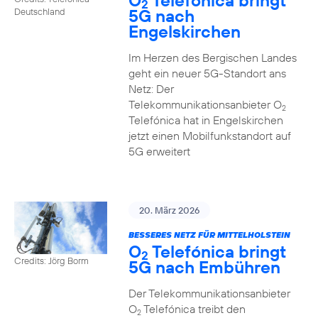
O
Telefónica bringt
2
5G nach
Deutschland
Engelskirchen
Im Herzen des Bergischen Landes
geht ein neuer 5G-Standort ans
Netz: Der
Telekommunikationsanbieter O
2
Telefónica hat in Engelskirchen
jetzt einen Mobilfunkstandort auf
5G erweitert
20. März 2026
BESSERES NETZ FÜR MITTELHOLSTEIN
O
Telefónica bringt
2
Credits: Jörg Borm
5G nach Embühren
Der Telekommunikationsanbieter
O
Telefónica treibt den
2