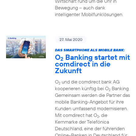
Wirtschaft rund um die Uhr in
Bewegung – auch dank
intelligenter Mobilfunklösungen.
27. Mai 2020
DAS SMARTPHONE ALS MOBILE BANK:
O
Banking startet mit
2
comdirect in die
Zukunft
O
und die comdirect bank AG
2
kooperieren künftig bei O
Banking.
2
Gemeinsam werden die Partner das
mobile Banking-Angebot für ihre
Kunden umfassend modernisieren.
Mit comdirect hat O
, die
2
Kernmarke der Telefónica
Deutschland, eine der führenden
Online-Banken in Deutschland für