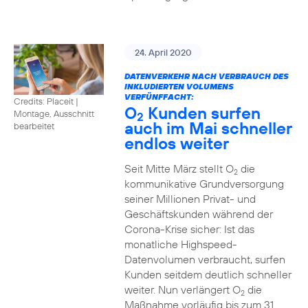
24. April 2020
DATENVERKEHR NACH VERBRAUCH DES
INKLUDIERTEN VOLUMENS
VERFÜNFFACHT:
Credits: Placeit
|
O
Kunden surfen
Montage, Ausschnitt
2
auch im Mai schneller
bearbeitet
endlos weiter
Seit Mitte März stellt O
die
2
kommunikative Grundversorgung
seiner Millionen Privat- und
Geschäftskunden während der
Corona-Krise sicher: Ist das
monatliche Highspeed-
Datenvolumen verbraucht, surfen
Kunden seitdem deutlich schneller
weiter. Nun verlängert O
die
2
Maßnahme vorläufig bis zum 31.