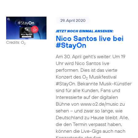
29. April 2020
JETZT NOCH EINMAL ANSEHEN:
Nico Santos live bei
Credits: O
#StayOn
2
Am 30. April geht’s weiter: Um 19
Uhr wird Nico Santos live
performen. Dies ist das vierte
Konzert des O
Musikfestival
2
#StayOn. Bekannte Musik-Künstler
sind für alle Kunden, Fans und
Interessierte auf der digitalen
Bühne von www.o2.de/music zu
sehen – und zwar so lange, wie
Deutschland zu Hause bleibt. Alle,
die den Termin verpasst haben,
können die Live-Gigs auch nach
Konzertende abrufen.