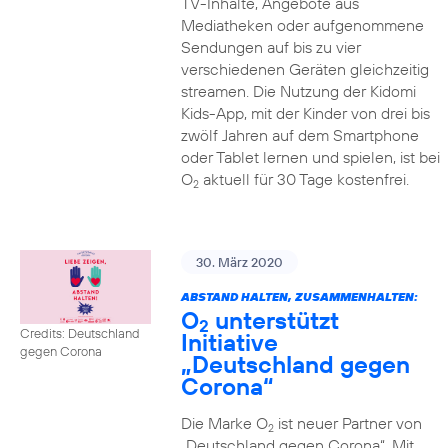
TV-Inhalte, Angebote aus
Mediatheken oder aufgenommene
Sendungen auf bis zu vier
verschiedenen Geräten gleichzeitig
streamen. Die Nutzung der Kidomi
Kids-App, mit der Kinder von drei bis
zwölf Jahren auf dem Smartphone
oder Tablet lernen und spielen, ist bei
O
aktuell für 30 Tage kostenfrei.
2
30. März 2020
ABSTAND HALTEN, ZUSAMMENHALTEN:
O
unterstützt
2
Credits: Deutschland
Initiative
gegen Corona
„Deutschland gegen
Corona“
Die Marke O
ist neuer Partner von
2
„Deutschland gegen Corona“. Mit