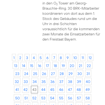
in den O
Tower am Georg-
2
Brauchle-Ring. 30 BRK-Mitarbeiter
koordinieren von dort aus dem 1.
Stock des Gebäudes rund um die
Uhr in drei Schichten
voraussichtlich für die kommenden
zwei Monate die Einsatzarbeiten für
den Freistaat Bayern.
1
2
3
4
5
6
7
8
9
10
11
12
13
14
15
16
17
18
19
20
21
22
23
24
25
26
27
28
29
30
31
32
33
34
35
36
37
38
39
40
41
42
43
44
45
46
47
48
49
50
51
52
53
54
55
56
57
58