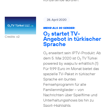
28. April 2020
MEHR ALS 30 SENDER:
O
startet TV-
2
Credits: o2
Angebot in türkischer
Sprache
O
erweitert sein IPTV-Produkt: Ab
2
dem 5. Mai 2020 ist O
TV Türkei
2
powered by waipu.tv erhältlich.(1)
Für 9,99 Euro im Monat bietet das
spezielle TV-Paket in türkischer
Sprache ein buntes
Fernsehprogramm für alle
Familienmitglieder – von
Nachrichten über Spielfilme und
Unterhaltungsshows bis hin zu
Sport-Highlights.