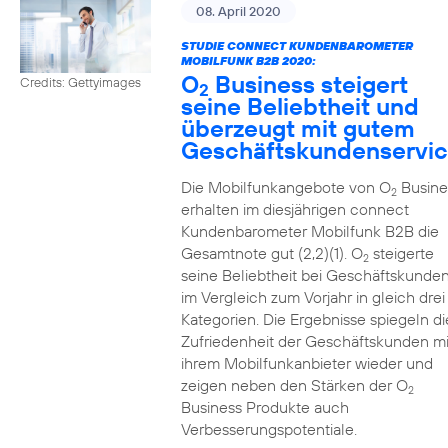
08. April 2020
STUDIE CONNECT KUNDENBAROMETER
MOBILFUNK B2B 2020:
O
Business steigert
Credits: Gettyimages
2
seine Beliebtheit und
überzeugt mit gutem
Geschäftskundenservi
Die Mobilfunkangebote von O
Busine
2
erhalten im diesjährigen connect
Kundenbarometer Mobilfunk B2B die
Gesamtnote gut (2,2)(1). O
steigerte
2
seine Beliebtheit bei Geschäftskunde
im Vergleich zum Vorjahr in gleich drei
Kategorien. Die Ergebnisse spiegeln di
Zufriedenheit der Geschäftskunden mi
ihrem Mobilfunkanbieter wieder und
zeigen neben den Stärken der O
2
Business Produkte auch
Verbesserungspotentiale.