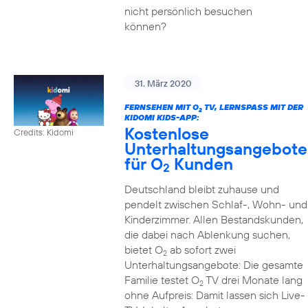
nicht persönlich besuchen
können?
31. März 2020
FERNSEHEN MIT O
TV, LERNSPASS MIT DER K
2
IDOMI KIDS-APP:
Kostenlose
Credits: Kidomi
Unterhaltungsangebote
für O
Kunden
2
Deutschland bleibt zuhause und
pendelt zwischen Schlaf-, Wohn- und
Kinderzimmer. Allen Bestandskunden,
die dabei nach Ablenkung suchen,
bietet O
ab sofort zwei
2
Unterhaltungsangebote: Die gesamte
Familie testet O
TV drei Monate lang
2
ohne Aufpreis: Damit lassen sich Live-