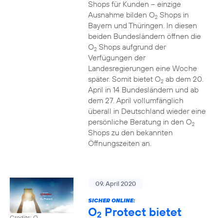
Shops für Kunden – einzige
Ausnahme bilden O
Shops in
2
Bayern und Thüringen. In diesen
beiden Bundesländern öffnen die
O
Shops aufgrund der
2
Verfügungen der
Landesregierungen eine Woche
später. Somit bietet O
ab dem 20.
2
April in 14 Bundesländern und ab
dem 27. April vollumfänglich
überall in Deutschland wieder eine
persönliche Beratung in den O
2
Shops zu den bekannten
Öffnungszeiten an.
09. April 2020
SICHER ONLINE:
O
Protect bietet
2
Credits: O