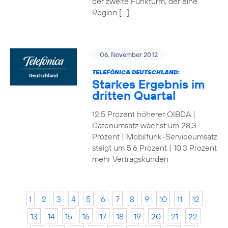
der zweite Funkturm, der eine
Region […]
06. November 2012
TELEFÓNICA DEUTSCHLAND:
Starkes Ergebnis im
dritten Quartal
12,5 Prozent höherer OIBDA |
Datenumsatz wächst um 28,3
Prozent | Mobilfunk-Serviceumsatz
steigt um 5,6 Prozent | 10,3 Prozent
mehr Vertragskunden
1
2
3
4
5
6
7
8
9
10
11
12
13
14
15
16
17
18
19
20
21
22