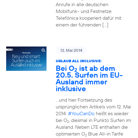
Anrufe in alle deutschen
Mobilfunk- und Festnetze.
Telefónica kooperiert dafür mit
einem der führenden […]
12. Mai 2014
URLAUB ALL INCLUSIVE:
Bei O
ist ab dem
2
20.5. Surfen im EU-
Ausland immer
inklusive
…und hier Fortsetzung des
ursprünglichen Artikels vom 12. Mai
2014:
#YouCanDo
heißt es wieder
bei O
, diesmal in Punkto Surfen im
2
Ausland. Neben LTE enthalten die
optimierten O
Blue All-in Tarife
2