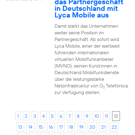
das Partnergeschäft
in Deutschland mit
Lyca Mobile aus
Damit stärkt das Unternehmen
weiter seine Position im
Partnergeschäft. Ab sofort wird
Lyca Mobile, einer der weltweit
führenden internationalen
virtuellen Mobilfunkanbieter
(MVNO), seinen Kund:innen in
Deutschland Mobilfunkdienste
über die leistungsstarke
Netzinfrastruktur von O
Telefónica
2
zur Verfügung stellen.
1
2
3
4
5
6
7
8
9
10
11
12
13
14
15
16
17
18
19
20
21
22