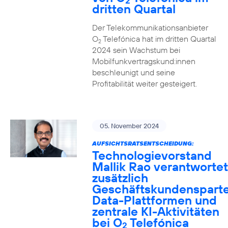
2
dritten Quartal
Der Telekommunikationsanbieter
O
Telefónica hat im dritten Quartal
2
2024 sein Wachstum bei
Mobilfunkvertragskund:innen
beschleunigt und seine
Profitabilität weiter gesteigert.
05. November 2024
AUFSICHTSRATSENTSCHEIDUNG:
Technologievorstand
Mallik Rao verantwortet
zusätzlich
Geschäftskundensparte
Data-Plattformen und
zentrale KI-Aktivitäten
bei O
Telefónica
2