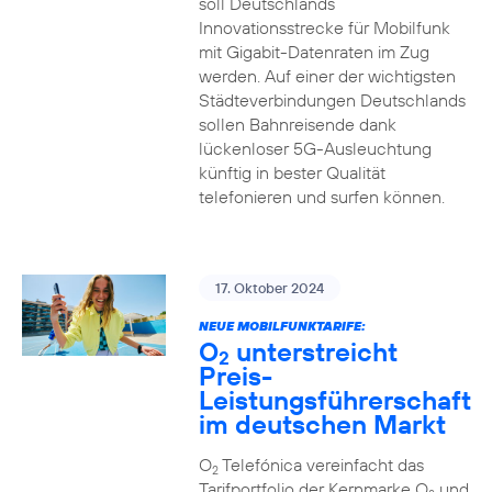
soll Deutschlands
Innovationsstrecke für Mobilfunk
mit Gigabit-Datenraten im Zug
werden. Auf einer der wichtigsten
Städteverbindungen Deutschlands
sollen Bahnreisende dank
lückenloser 5G-Ausleuchtung
künftig in bester Qualität
telefonieren und surfen können.
17. Oktober 2024
NEUE MOBILFUNKTARIFE:
O
unterstreicht
2
Preis-
Leistungsführerschaft
im deutschen Markt
O
Telefónica vereinfacht das
2
Tarifportfolio der Kernmarke O
und