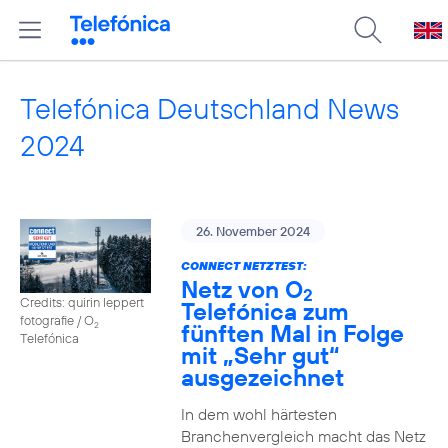
Telefónica Deutschland News
2024
26. November 2024
CONNECT NETZTEST:
Netz von O
2
Credits: quirin leppert
Telefónica zum
fotografie / O
fünften Mal in Folge
2
Telefónica
mit „Sehr gut“
ausgezeichnet
In dem wohl härtesten
Branchenvergleich macht das Netz