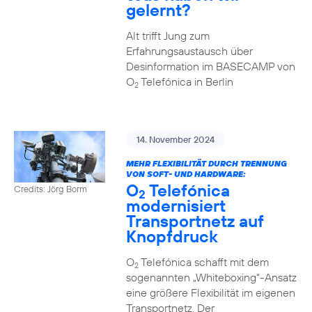
gelernt?
Alt trifft Jung zum
Erfahrungsaustausch über
Desinformation im BASECAMP von
O
Telefónica in Berlin
2
14. November 2024
MEHR FLEXIBILITÄT DURCH TRENNUNG
VON SOFT- UND HARDWARE:
O
Telefónica
Credits: Jörg Borm
2
modernisiert
Transportnetz auf
Knopfdruck
O
Telefónica schafft mit dem
2
sogenannten „Whiteboxing“-Ansatz
eine größere Flexibilität im eigenen
Transportnetz. Der