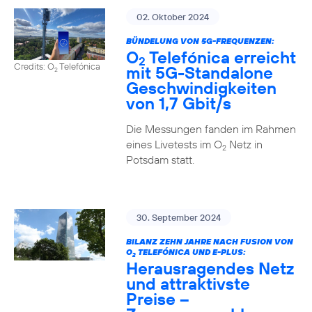
02. Oktober 2024
BÜNDELUNG VON 5G-FREQUENZEN:
O
Telefónica erreicht
2
Credits: O
Telefónica
mit 5G-Standalone
2
Geschwindigkeiten
von 1,7 Gbit/s
Die Messungen fanden im Rahmen
eines Livetests im O
Netz in
2
Potsdam statt.
30. September 2024
BILANZ ZEHN JAHRE NACH FUSION VON
O
TELEFÓNICA UND E-PLUS:
2
Herausragendes Netz
und attraktivste
Preise –