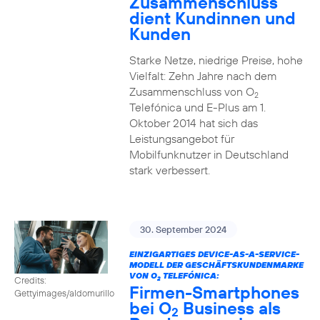
Zusammenschluss
dient Kundinnen und
Kunden
Starke Netze, niedrige Preise, hohe
Vielfalt: Zehn Jahre nach dem
Zusammenschluss von O
2
Telefónica und E-Plus am 1.
Oktober 2014 hat sich das
Leistungsangebot für
Mobilfunknutzer in Deutschland
stark verbessert.
30. September 2024
EINZIGARTIGES DEVICE-AS-A-SERVICE-
MODELL DER GESCHÄFTSKUNDENMARKE
VON O
TELEFÓNICA:
Credits:
2
Firmen-Smartphones
Gettyimages/aldomurillo
bei O
Business als
2