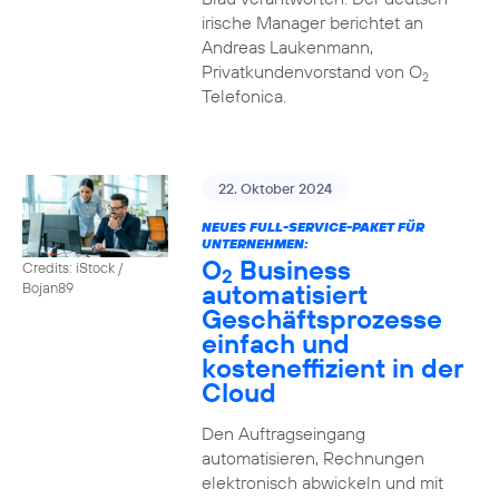
irische Manager berichtet an
Andreas Laukenmann,
Privatkundenvorstand von O
2
Telefonica.
22. Oktober 2024
NEUES FULL-SERVICE-PAKET FÜR
UNTERNEHMEN:
O
Business
Credits: iStock /
2
automatisiert
Bojan89
Geschäftsprozesse
einfach und
kosteneffizient in der
Cloud
Den Auftragseingang
automatisieren, Rechnungen
elektronisch abwickeln und mit