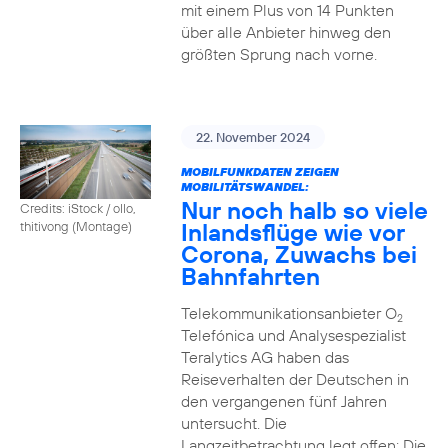
mit einem Plus von 14 Punkten
über alle Anbieter hinweg den
größten Sprung nach vorne.
22. November 2024
MOBILFUNKDATEN ZEIGEN
MOBILITÄTSWANDEL:
Nur noch halb so viele
Credits: iStock / ollo,
Inlandsflüge wie vor
thitivong (Montage)
Corona, Zuwachs bei
Bahnfahrten
Telekommunikationsanbieter O
2
Telefónica und Analysespezialist
Teralytics AG haben das
Reiseverhalten der Deutschen in
den vergangenen fünf Jahren
untersucht. Die
Langzeitbetrachtung legt offen: Die