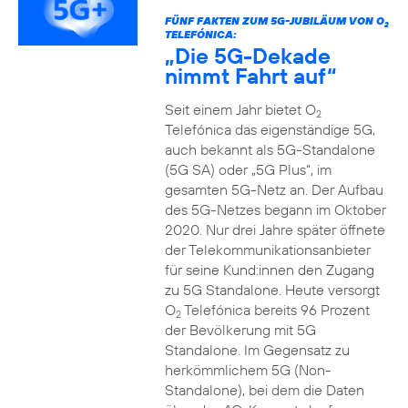
FÜNF FAKTEN ZUM 5G-JUBILÄUM VON O
2
TELEFÓNICA:
„Die 5G-Dekade
nimmt Fahrt auf“
Seit einem Jahr bietet O
2
Telefónica das eigenständige 5G,
auch bekannt als 5G-Standalone
(5G SA) oder „5G Plus“, im
gesamten 5G-Netz an. Der Aufbau
des 5G-Netzes begann im Oktober
2020. Nur drei Jahre später öffnete
der Telekommunikationsanbieter
für seine Kund:innen den Zugang
zu 5G Standalone. Heute versorgt
O
Telefónica bereits 96 Prozent
2
der Bevölkerung mit 5G
Standalone. Im Gegensatz zu
herkömmlichem 5G (Non-
Standalone), bei dem die Daten