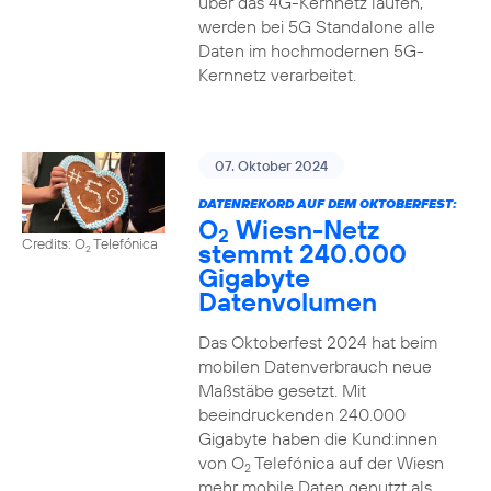
über das 4G-Kernnetz laufen,
werden bei 5G Standalone alle
Daten im hochmodernen 5G-
Kernnetz verarbeitet.
07. Oktober 2024
DATENREKORD AUF DEM OKTOBERFEST:
O
Wiesn-Netz
2
Credits: O
Telefónica
stemmt 240.000
2
Gigabyte
Datenvolumen
Das Oktoberfest 2024 hat beim
mobilen Datenverbrauch neue
Maßstäbe gesetzt. Mit
beeindruckenden 240.000
Gigabyte haben die Kund:innen
von O
Telefónica auf der Wiesn
2
mehr mobile Daten genutzt als