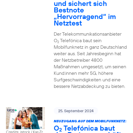
und sichert sich
Bestnote
„Hervorragend“ im
Netztest
Der Telekommunikationsanbieter
O
Telefónica baut sein
2
Mobilfunknetz in ganz Deutschland
weiter aus. Seit Jahresbeginn hat
der Netzbetreiber 4800
Maßnahmen umgesetzt, um seinen
Kund:innen mehr 5G, höhere
Surfgeschwindigkeiten und eine
bessere Netzabdeckung zu bieten.
25. September 2024
NEUZUGANG AUF DEM MOBILFUNKNETZ:
O
Telefónica baut
2
Credits: istock / Kar-Tr