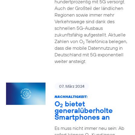
hundertprozentig mit 5G versorgt.
Auch der Großteil der ländlichen
Regionen sowie immer mehr
Verkehrswege sind dank des
schnellen 5G-Ausbaus
zukunftsfähig aufgestellt. Aktuelle
Zahlen von O
Telefónica belegen,
2
dass die mobile Datennutzung in
Deutschland mit 5G exponentiell
weiter ansteigt.
07. März 2024
NACHHALTIGKEIT:
O
bietet
2
generalüberholte
Smartphones an
Es muss nicht immer neu sein: Ab
sofort können O
Kund:innen