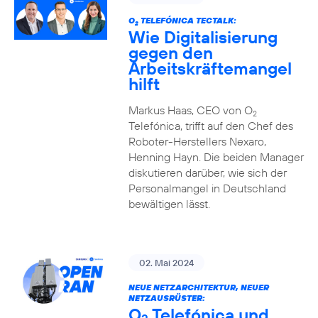
O
TELEFÓNICA TECTALK:
2
Wie Digitalisierung
gegen den
Arbeitskräftemangel
hilft
Markus Haas, CEO von O
2
Telefónica, trifft auf den Chef des
Roboter-Herstellers Nexaro,
Henning Hayn. Die beiden Manager
diskutieren darüber, wie sich der
Personalmangel in Deutschland
bewältigen lässt.
02. Mai 2024
NEUE NETZARCHITEKTUR, NEUER
NETZAUSRÜSTER:
O
Telefónica und