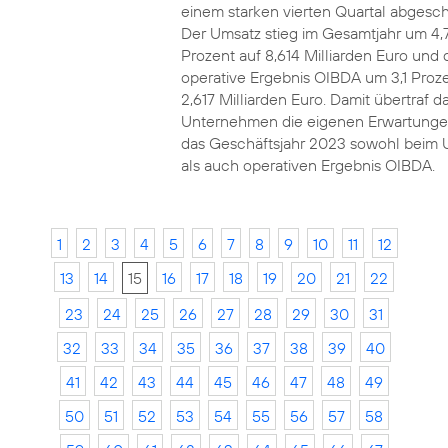
einem starken vierten Quartal abgesch
Der Umsatz stieg im Gesamtjahr um 4,
Prozent auf 8,614 Milliarden Euro und 
operative Ergebnis OIBDA um 3,1 Proze
2,617 Milliarden Euro. Damit übertraf d
Unternehmen die eigenen Erwartunge
das Geschäftsjahr 2023 sowohl beim 
als auch operativen Ergebnis OIBDA.
1
2
3
4
5
6
7
8
9
10
11
12
13
14
15
16
17
18
19
20
21
22
23
24
25
26
27
28
29
30
31
32
33
34
35
36
37
38
39
40
41
42
43
44
45
46
47
48
49
50
51
52
53
54
55
56
57
58