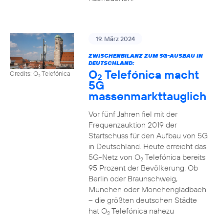
19. März 2024
ZWISCHENBILANZ ZUM 5G-AUSBAU IN
DEUTSCHLAND:
O
Telefónica macht
Credits: O
Telefónica
2
2
5G
massenmarkttauglich
Vor fünf Jahren fiel mit der
Frequenzauktion 2019 der
Startschuss für den Aufbau von 5G
in Deutschland. Heute erreicht das
5G-Netz von O
Telefónica bereits
2
95 Prozent der Bevölkerung. Ob
Berlin oder Braunschweig,
München oder Mönchengladbach
– die größten deutschen Städte
hat O
Telefónica nahezu
2