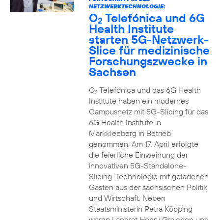
NETZWERKTECHNOLOGIE:
O
Telefónica und 6G
2
Health Institute
starten 5G-Netzwerk-
Slice für medizinische
Forschungszwecke in
Sachsen
O
Telefónica und das 6G Health
2
Institute haben ein modernes
Campusnetz mit 5G-Slicing für das
6G Health Institute in
Markkleeberg in Betrieb
genommen. Am 17. April erfolgte
die feierliche Einweihung der
innovativen 5G-Standalone-
Slicing-Technologie mit geladenen
Gästen aus der sächsischen Politik
und Wirtschaft. Neben
Staatsministerin Petra Köpping
waren Landrat Henry Graichen und