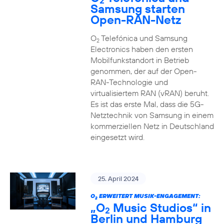
2
Samsung starten
Open-RAN-Netz
O
Telefónica und Samsung
2
Electronics haben den ersten
Mobilfunkstandort in Betrieb
genommen, der auf der Open-
RAN-Technologie und
virtualisiertem RAN (vRAN) beruht.
Es ist das erste Mal, dass die 5G-
Netztechnik von Samsung in einem
kommerziellen Netz in Deutschland
eingesetzt wird.
25. April 2024
O
ERWEITERT MUSIK-ENGAGEMENT:
2
„O
Music Studios“ in
2
Berlin und Hamburg