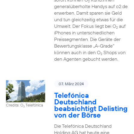
2
generalüberholte Handys auf o2.de
erwerben. Damit sparen sie Geld
und tun gleichzeitig etwas für die
Umwelt. Der Fokus liegt bei O
auf
2
iPhones in unterschiedlichen
Preissegmenten. Die Geräte der
Bewertungsklasse „A-Grade“
können auch in den O
Shops von
2
den Agenten gebucht werden.
07. März 2024
Telefónica
Deutschland
Credits: O
Telefónica
beabsichtigt Delisting
2
von der Börse
Die Telefónica Deutschland
Holding AG hat heute eine