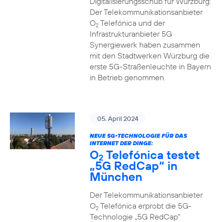
Digitalisierungsschub für Würzburg:
Der Telekommunikationsanbieter
O
Telefónica und der
2
Infrastrukturanbieter 5G
Synergiewerk haben zusammen
mit den Stadtwerken Würzburg die
erste 5G-Straßenleuchte in Bayern
in Betrieb genommen.
05. April 2024
NEUE 5G-TECHNOLOGIE FÜR DAS
INTERNET DER DINGE:
O
Telefónica testet
2
„5G RedCap“ in
München
Der Telekommunikationsanbieter
O
Telefónica erprobt die 5G-
2
Technologie „5G RedCap“