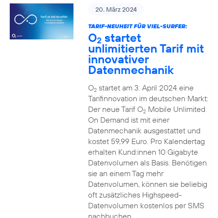
20. März 2024
TARIF-NEUHEIT FÜR VIEL-SURFER:
O
startet
2
unlimitierten Tarif mit
innovativer
Datenmechanik
O
startet am 3. April 2024 eine
2
Tarifinnovation im deutschen Markt:
Der neue Tarif O
Mobile Unlimited
2
On Demand ist mit einer
Datenmechanik ausgestattet und
kostet 59,99 Euro. Pro Kalendertag
erhalten Kund:innen 10 Gigabyte
Datenvolumen als Basis. Benötigen
sie an einem Tag mehr
Datenvolumen, können sie beliebig
oft zusätzliches Highspeed-
Datenvolumen kostenlos per SMS
nachbuchen.