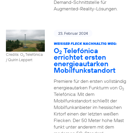
Demand-Schnittstelle für
Augmented-Reality-Lösungen.
23. Februar 2024
WEISSER FLECK NACHHALTIG WEG:
O
Telefónica
2
Credits: O
Telefónica
errichtet ersten
2
/ Quirin Leppert
energieautarken
Mobilfunkstandort
Premiere für den ersten vollständig
energieautarken Funkturm von O
2
Telefónica: Mit dem
Mobilfunkstandort schließt der
Mobilfunkanbieter im hessischen
Kirtorf einen der letzten weißen
Flecken. Der 50 Meter hohe Mast
funkt unter anderem mit dem