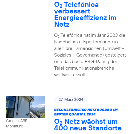
O
Telefónica
2
verbessert
Energieeffizienz im
Netz
O
Telefónica hat im Jahr 2023 die
2
Nachhaltigkeitsperformance in
allen drei Dimensionen (Umwelt –
Soziales – Governance) gesteigert
und das beste ESG-Rating der
Telekommunikationsbranche
weltweit erzielt.
27. März 2024
BESCHLEUNIGTER NETZAUSBAU IM
ERSTEN QUARTAL 2024:
O
Netz wächst um
Credits: ABEL
2
400 neue Standorte
Mobilfunk