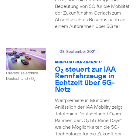
Bedeutung von 5G für die Mobilität
der Zukunft nahm Gerlach zum
Abschluss ihres Besuchs auch an
einem Autorennen über 5G teil.
08. September 2021
MOBILITÄT DER ZUKUNFT:
O
steuert zur IAA
2
Credits: Telefónica
Rennfahrzeuge in
Deutschland / O
Echtzeit über 5G-
2
Netz
Weltpremiere in München:
Anlässlich der IAA Mobility zeigt
Telefónica Deutschland / O
im
2
Rahmen der „O
5G Race Days“,
2
welche Möglichkeiten die 5G-
Technologie für die Zukunft der