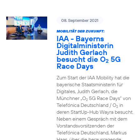
08. September 2021
MOBILITÄT DER ZUKUNFT:
IAA - Bayerns
Digitalministerin
Judith Gerlach
besucht die O
5G
2
Race Days
Zum Start der IAA Mobility hat die
bayerische Staatsministerin für
Digitales, Judith Gerlach, die
Münchner „O
5G Race Days“ von
2
Telefónica Deutschland / O
in
2
deren StartUp-Hub Wayra besucht.
Neben einem Gespräch mit dem
Vorstandsvorsitzenden der
Telefónica Deutschland, Markus
Haas, über die herausragende