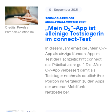
01. September 2021
SERVICE-APPS DER
MOBILFUNKANBIETER 2021:
„Mein O
“-App ist
Credits: Pexels /
2
alleinige Testsiegerin
Porapak Apichodilok
im connect-Test
In diesem Jahr erhält die „Mein O
“-
2
App als einzige Kunden-App im
Test der Fachzeitschrift connect
das Prädikat „sehr gut“. Die „Mein
O
“-App verbessert damit als
2
Testsieger nochmals deutlich ihre
Position im Vergleich zu den Apps
der anderen Mobilfunk-
Netzbetreiber.