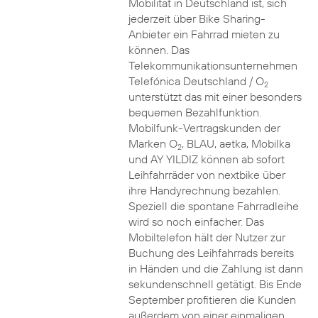
Mobilität in Deutschland ist, sich
jederzeit über Bike Sharing-
Anbieter ein Fahrrad mieten zu
können. Das
Telekommunikationsunternehmen
Telefónica Deutschland / O
2
unterstützt das mit einer besonders
bequemen Bezahlfunktion.
Mobilfunk-Vertragskunden der
Marken O
, BLAU, aetka, Mobilka
2
und AY YILDIZ können ab sofort
Leihfahrräder von nextbike über
ihre Handyrechnung bezahlen.
Speziell die spontane Fahrradleihe
wird so noch einfacher. Das
Mobiltelefon hält der Nutzer zur
Buchung des Leihfahrrads bereits
in Händen und die Zahlung ist dann
sekundenschnell getätigt. Bis Ende
September profitieren die Kunden
außerdem von einer einmaligen