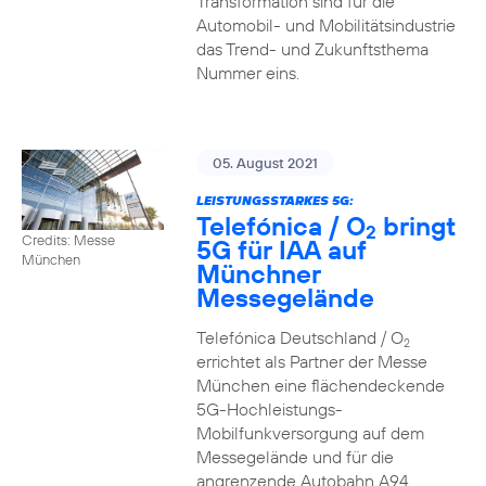
Transformation sind für die
Automobil- und Mobilitätsindustrie
das Trend- und Zukunftsthema
Nummer eins.
05. August 2021
LEISTUNGSSTARKES 5G:
Telefónica / O
bringt
2
Credits: Messe
5G für IAA auf
München
Münchner
Messegelände
Telefónica Deutschland / O
2
errichtet als Partner der Messe
München eine flächendeckende
5G-Hochleistungs-
Mobilfunkversorgung auf dem
Messegelände und für die
angrenzende Autobahn A94.