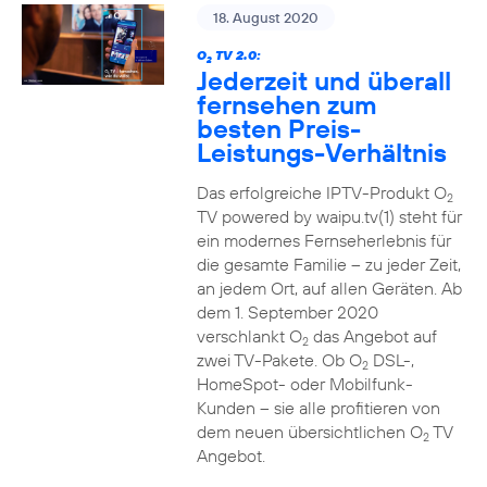
18. August 2020
O
TV 2.0:
2
Jederzeit und überall
fernsehen zum
besten Preis-
Leistungs-Verhältnis
Das erfolgreiche IPTV-Produkt O
2
TV powered by waipu.tv(1) steht für
ein modernes Fernseherlebnis für
die gesamte Familie – zu jeder Zeit,
an jedem Ort, auf allen Geräten. Ab
dem 1. September 2020
verschlankt O
das Angebot auf
2
zwei TV-Pakete. Ob O
DSL-,
2
HomeSpot- oder Mobilfunk-
Kunden – sie alle profitieren von
dem neuen übersichtlichen O
TV
2
Angebot.