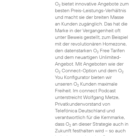
O
bietet innovative Angebote zum
2
besten Preis-Leistungs-Verhältnis
und macht sie der breiten Masse
an Kunden zugänglich. Das hat die
Marke in der Vergangenheit oft
unter Beweis gestellt, zum Beispiel
mit der revolutionären Homezone,
den datenstarken O
Free Tarifen
2
und dem neuartigen Unlimited-
Angebot. Mit Angeboten wie der
O
Connect-Option und dem O
2
2
You Konfigurator bieten wir
unseren O
Kunden maximale
2
Freiheit. Im connect Podcast
unterstreicht Wolfgang Metze,
Privatkundenvorstand von
Telefónica Deutschland und
verantwortlich für die Kernmarke,
dass O
an dieser Strategie auch in
2
Zukunft festhalten wird – so auch