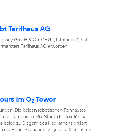
bt Tarifhaus AG
ermany GmbH & Co. OHG („Telefónica“) hat
ermarkters Tarifhaus AG erworben.
ours im O
Tower
2
kunden. Die beiden robotischen Rennautos
e des Parcours im 35. Stock der Telefónica
s beide zu Siegern des Hackathons erklärt
in die Höhe. Sie haben es geschafft, mit ihren