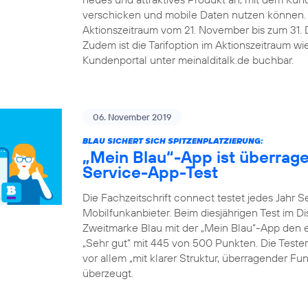
verschicken und mobile Daten nutzen können.
Aktionszeitraum vom 21. November bis zum 31. De
Zudem ist die Tarifoption im Aktionszeitraum w
Kundenportal unter meinalditalk.de buchbar.
06. November 2019
BLAU SICHERT SICH SPITZENPLATZIERUNG:
„Mein Blau“-App ist überrag
Service-App-Test
Die Fachzeitschrift connect testet jedes Jahr 
Mobilfunkanbieter. Beim diesjährigen Test im D
Zweitmarke Blau mit der „Mein Blau“-App den er
„Sehr gut“ mit 445 von 500 Punkten. Die Teste
vor allem „mit klarer Struktur, überragender F
überzeugt.