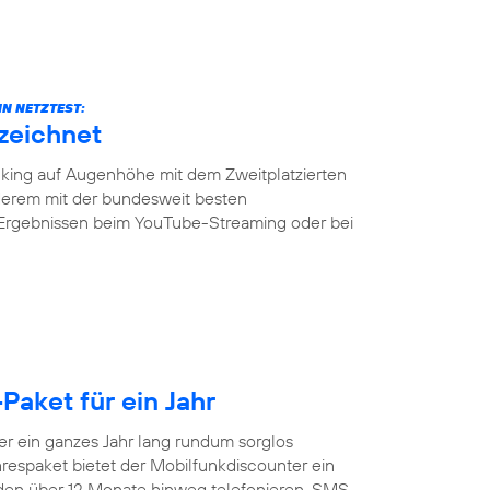
N NETZTEST:
zeichnet
ing auf Augenhöhe mit dem Zweitplatzierten
erem mit der bundesweit besten
 Ergebnissen beim YouTube-Streaming oder bei
Paket für ein Jahr
 ein ganzes Jahr lang rundum sorglos
respaket bietet der Mobilfunkdiscounter ein
nden über 12 Monate hinweg telefonieren, SMS