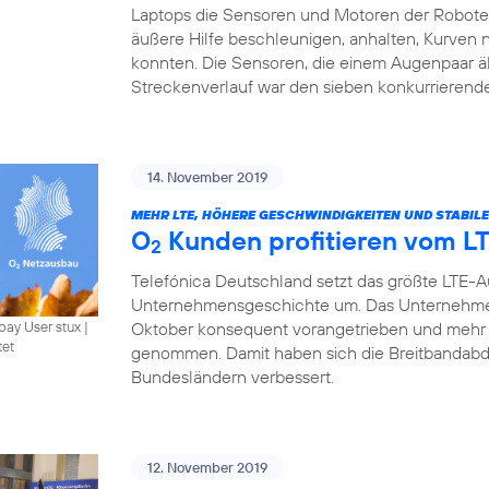
Laptops die Sensoren und Motoren der Roboter 
äußere Hilfe beschleunigen, anhalten, Kurven
konnten. Die Sensoren, die einem Augenpaar ä
Streckenverlauf war den sieben konkurrierend
14. November 2019
MEHR LTE, HÖHERE GESCHWINDIGKEITEN UND STABIL
O
Kunden profitieren vom L
2
Telefónica Deutschland setzt das größte LTE-
Unternehmensgeschichte um. Das Unternehme
Oktober konsequent vorangetrieben und mehr 
bay User stux
|
tet
genommen. Damit haben sich die Breitbandabde
Bundesländern verbessert.
12. November 2019