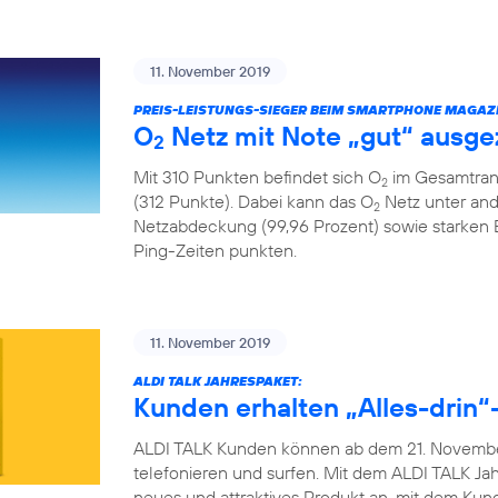
11. November 2019
PREIS-LEISTUNGS-SIEGER BEIM SMARTPHONE MAGAZI
O
Netz mit Note „gut“ ausge
2
Mit 310 Punkten befindet sich O
im Gesamtrank
2
(312 Punkte). Dabei kann das O
Netz unter and
2
Netzabdeckung (99,96 Prozent) sowie starken
Ping-Zeiten punkten.
11. November 2019
ALDI TALK JAHRESPAKET:
Kunden erhalten „Alles-drin“-
ALDI TALK Kunden können ab dem 21. November
telefonieren und surfen. Mit dem ALDI TALK Jah
neues und attraktives Produkt an, mit dem Ku