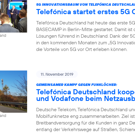
5G INNOVATIONSRAUM VON TELEFÓNICA DEUTSCHLA
Telefónica startet erstes 5
Telefónica Deutschland hat heute das erste 5
BASECAMP in Berlin-Mitte gestartet. Damit is
Lösungen führend in Deutschland. Dank der
land
in den kommenden Monaten zum „5G Innovat
die Vorteile von 5G vor Ort erleben können.
11. November 2019
GEMEINSAMER KAMPF GEGEN FUNKLÖCHER:
Telefónica Deutschland koop
und Vodafone beim Netzaus
Deutsche Telekom, Telefónica Deutschland und
Mobilfunknetze eng zusammenarbeiten. Ziel is
land
Breitbandversorgung für die Kunden in ganz D
entlang der Verkehrswege auf Straßen, Schien