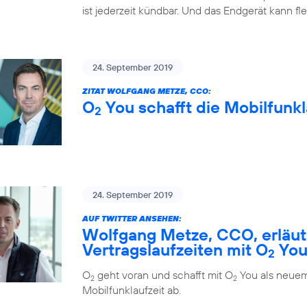
ist jederzeit kündbar. Und das Endgerät kann fl
24. September 2019
ZITAT WOLFGANG METZE, CCO:
O
You schafft die Mobilfunkl
2
24. September 2019
AUF TWITTER ANSEHEN:
Wolfgang Metze, CCO, erläute
Vertragslaufzeiten mit O
Yo
2
O
geht voran und schafft mit O
You als neuem
2
2
Mobilfunklaufzeit ab.