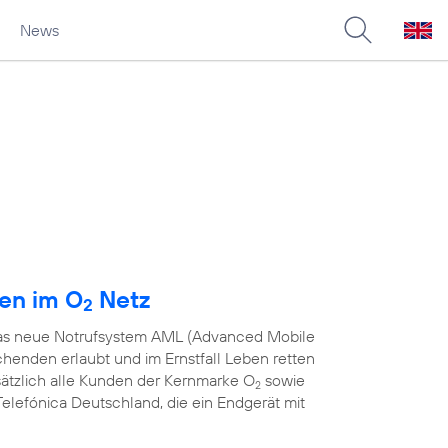
News
den im O
Netz
2
 das neue Notrufsystem AML (Advanced Mobile
chenden erlaubt und im Ernstfall Leben retten
sätzlich alle Kunden der Kernmarke O
sowie
2
elefónica Deutschland, die ein Endgerät mit