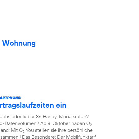
ue Wohnung
MARTPHONE:
rtragslaufzeiten ein
echs oder lieber 36 Handy-Monatsraten?
ed-Datenvolumen? Ab 8. Oktober haben O
2
Hand: Mit O
You stellen sie ihre persönliche
2
zusammen.
Das Besondere: Der Mobilfunktarif
1