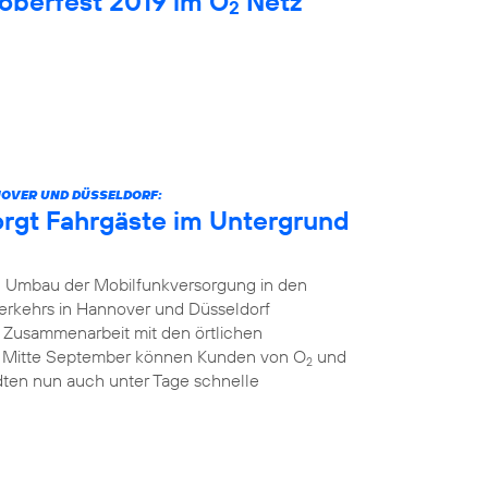
oberfest 2019 im O
Netz
2
NOVER UND DÜSSELDORF:
orgt Fahrgäste im Untergrund
 Umbau der Mobilfunkversorgung in den
erkehrs in Hannover und Düsseldorf
r Zusammenarbeit mit den örtlichen
t Mitte September können Kunden von O
und
2
dten nun auch unter Tage schnelle