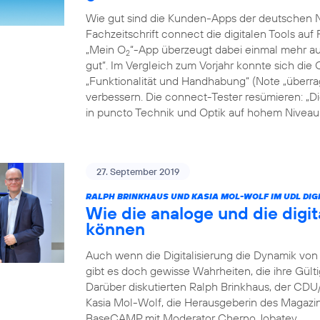
Wie gut sind die Kunden-Apps der deutschen Ne
Fachzeitschrift connect die digitalen Tools auf 
„Mein O
“-App überzeugt dabei einmal mehr auf
2
gut“. Im Vergleich zum Vorjahr konnte sich die 
„Funktionalität und Handhabung“ (Note „überrag
verbessern. Die connect-Tester resümieren: „D
in puncto Technik und Optik auf hohem Niveau: 
27. September 2019
RALPH BRINKHAUS UND KASIA MOL-WOLF IM UDL DIGI
Wie die analoge und die digit
können
Auch wenn die Digitalisierung die Dynamik von 
gibt es doch gewisse Wahrheiten, die ihre Gült
Darüber diskutierten Ralph Brinkhaus, der CD
Kasia Mol-Wolf, die Herausgeberin des Magaz
BaseCAMP mit Moderator Cherno Jobatey.