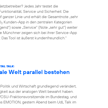
tzbetreiber? Jedes Jahr testet die
Funktionalität, Service und Sicherheit. Die
 ganzer Linie und erhält die Gesamtnote „sehr
O
Kunden-App in den zentralen Kategorien
2
end“) sowie „Service“ (Note „sehr gut“) weiter
ie Münchner zeigen sich bei ihrer Service-App
Das Tool ist äußerst kundenfreundlich.“
TAL TALK:
ale Welt parallel bestehen
Politik und Wirtschaft grundlegend verändert,
igkeit aus der analogen Welt bewahrt haben.
U/CSU-Fraktionsvorsitzende im Bundestag, und
ins EMOTION, gestern Abend beim UdL Talk im