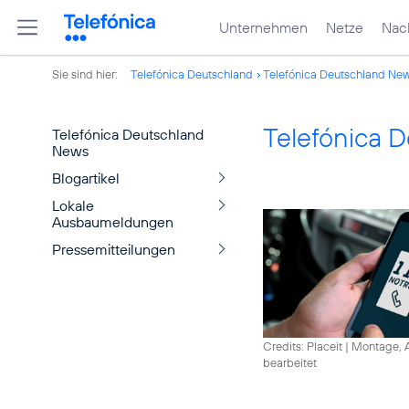
Unternehmen
Netze
Nach
Sie sind hier:
Telefónica Deutschland
Telefónica Deutschland Ne
Telefónica 
Telefónica Deutschland
News
Blogartikel
Lokale
Ausbaumeldungen
Pressemitteilungen
Credits: Placeit
|
Montage, A
bearbeitet