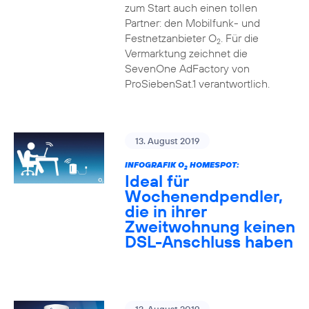
zum Start auch einen tollen
Partner: den Mobilfunk- und
Festnetzanbieter O
. Für die
2
Vermarktung zeichnet die
SevenOne AdFactory von
ProSiebenSat.1 verantwortlich.
13. August 2019
INFOGRAFIK O
HOMESPOT:
2
Ideal für
Wochenendpendler,
die in ihrer
Zweitwohnung keinen
DSL-Anschluss haben