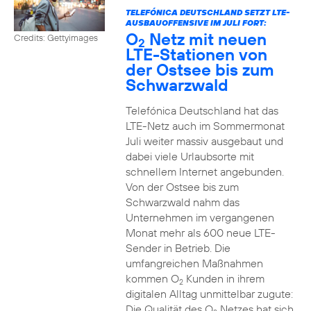
TELEFÓNICA DEUTSCHLAND SETZT LTE-
AUSBAUOFFENSIVE IM JULI FORT:
O
Netz mit neuen
Credits: Gettyimages
2
LTE-Stationen von
der Ostsee bis zum
Schwarzwald
Telefónica Deutschland hat das
LTE-Netz auch im Sommermonat
Juli weiter massiv ausgebaut und
dabei viele Urlaubsorte mit
schnellem Internet angebunden.
Von der Ostsee bis zum
Schwarzwald nahm das
Unternehmen im vergangenen
Monat mehr als 600 neue LTE-
Sender in Betrieb. Die
umfangreichen Maßnahmen
kommen O
Kunden in ihrem
2
digitalen Alltag unmittelbar zugute:
Die Qualität des O
Netzes hat sich