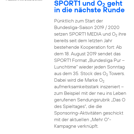
SPORT1 und O
geht
2
in die nächste Runde
Pünktlich zum Start der
Bundesliga-Saison 2019 / 2020
setzen SPORT1 MEDIA und O
ihre
2
bereits seit dem letzten Jahr
bestehende Kooperation fort: Ab
dem 18. August 2019 sendet das
SPORT1 Format „Bundesliga Pur –
Lunchtime“ wieder jeden Sonntag
aus dem 35. Stock des O
Towers.
2
Dabei wird die Marke O
2
aufmerksamkeitsstark inszeniert –
zum Beispiel mit der neu ins Leben
gerufenen Sendungsrubrik „Das O
des Spieltages“, die die
Sponsoring-Aktivitäten geschickt
mit der aktuellen „Mehr O“-
Kampagne verknüpft.