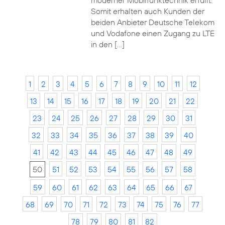
moderner Mobilfunktechnik erfüllt.
Somit erhalten auch Kunden der
beiden Anbieter Deutsche Telekom
und Vodafone einen Zugang zu LTE
in den […]
1
2
3
4
5
6
7
8
9
10
11
12
13
14
15
16
17
18
19
20
21
22
23
24
25
26
27
28
29
30
31
32
33
34
35
36
37
38
39
40
41
42
43
44
45
46
47
48
49
50
51
52
53
54
55
56
57
58
59
60
61
62
63
64
65
66
67
68
69
70
71
72
73
74
75
76
77
78
79
80
81
82