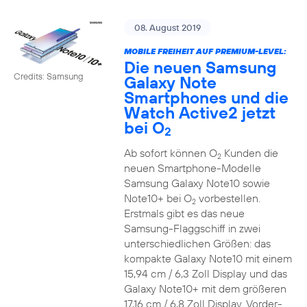
08. August 2019
MOBILE FREIHEIT AUF PREMIUM-LEVEL:
Die neuen Samsung
Credits: Samsung
Galaxy Note
Smartphones und die
Watch Active2 jetzt
bei O
2
Ab sofort können O
Kunden die
2
neuen Smartphone-Modelle
Samsung Galaxy Note10 sowie
Note10+ bei O
vorbestellen.
2
Erstmals gibt es das neue
Samsung-Flaggschiff in zwei
unterschiedlichen Größen: das
kompakte Galaxy Note10 mit einem
15,94 cm / 6,3 Zoll Display und das
Galaxy Note10+ mit dem größeren
17,16 cm / 6,8 Zoll Display. Vorder-