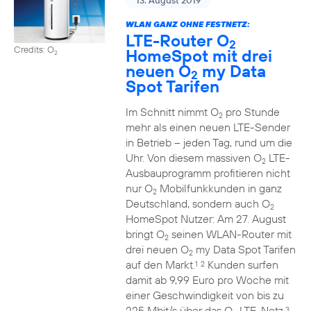
13. August 2019
WLAN GANZ OHNE FESTNETZ:
LTE-Router O
2
Credits: O
HomeSpot mit drei
2
neuen O
my Data
2
Spot Tarifen
Im Schnitt nimmt O
pro Stunde
2
mehr als einen neuen LTE-Sender
in Betrieb – jeden Tag, rund um die
Uhr. Von diesem massiven O
LTE-
2
Ausbauprogramm profitieren nicht
nur O
Mobilfunkkunden in ganz
2
Deutschland, sondern auch O
2
HomeSpot Nutzer: Am 27. August
bringt O
seinen WLAN-Router mit
2
drei neuen O
my Data Spot Tarifen
2
auf den Markt.
Kunden surfen
1
2
damit ab 9,99 Euro pro Woche mit
einer Geschwindigkeit von bis zu
225 Mbit/s über das O
LTE-Netz.
3