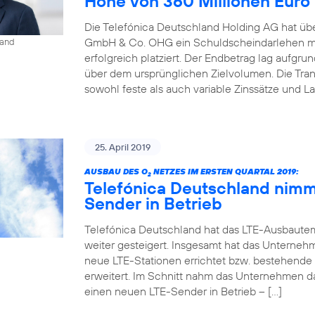
Höhe von 360 Millionen Euro
Die Telefónica Deutschland Holding AG hat übe
GmbH & Co. OHG ein Schuldscheindarlehen mi
land
erfolgreich platziert. Der Endbetrag lag aufgr
über dem ursprünglichen Zielvolumen. Die Tr
sowohl feste als auch variable Zinssätze und La
25. April 2019
AUSBAU DES O
NETZES IM ERSTEN QUARTAL 2019:
2
Telefónica Deutschland nimm
Sender in Betrieb
Telefónica Deutschland hat das LTE-Ausbaute
weiter gesteigert. Insgesamt hat das Unterneh
neue LTE-Stationen errichtet bzw. bestehende
erweitert. Im Schnitt nahm das Unternehmen d
einen neuen LTE-Sender in Betrieb – […]