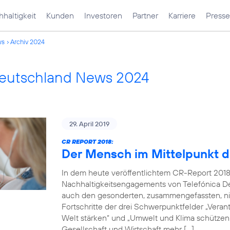
haltigkeit
Kunden
Investoren
Partner
Karriere
Presse
ws
Archiv 2024
Deutschland News 2024
29. April 2019
CR REPORT 2018:
Der Mensch im Mittelpunkt d
In dem heute veröffentlichtem CR-Report 2018
Nachhaltigkeitsengagements von Telefónica De
auch den gesonderten, zusammengefassten, nich
Fortschritte der drei Schwerpunktfelder „Verantw
Welt stärken“ und „Umwelt und Klima schützen“.
Gesellschaft und Wirtschaft mehr […]