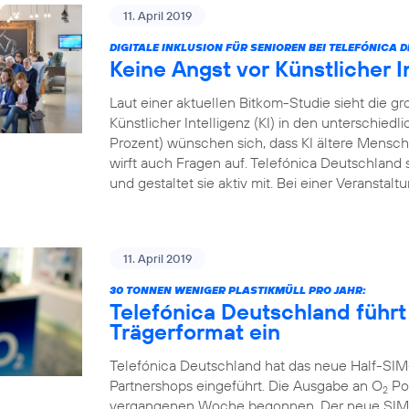
11. April 2019
DIGITALE INKLUSION FÜR SENIOREN BEI TELEFÓNICA
Keine Angst vor Künstlicher I
Laut einer aktuellen Bitkom-Studie sieht die
Künstlicher Intelligenz (KI) in den unterschied
Prozent) wünschen sich, dass KI ältere Menschen
wirft auch Fragen auf. Telefónica Deutschland s
und gestaltet sie aktiv mit. Bei einer Veranstal
11. April 2019
30 TONNEN WENIGER PLASTIKMÜLL PRO JAHR:
Telefónica Deutschland führt
Trägerformat ein
Telefónica Deutschland hat das neue Half-SIM
Partnershops eingeführt. Die Ausgabe an O
Pos
2
vergangenen Woche begonnen. Der neue SIM-Ka