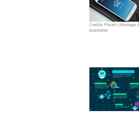
Credits: Placeit
|
Montage, A
bearbeitet