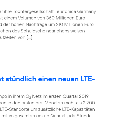
r ihre Tochtergesellschaft Telefónica Germany
t einem Volumen von 360 Millionen Euro
und der hohen Nachfrage um 210 Millionen Euro
anchen des Schuldscheindarlehens weisen
ufzeiten von […]
t stündlich einen neuen LTE-
mpo in ihrem O
Netz im ersten Quartal 2019
2
men in den ersten drei Monaten mehr als 2.200
 LTE-Standorte um zusätzliche LTE-Kapazitäten
amit im gesamten ersten Quartal jede Stunde