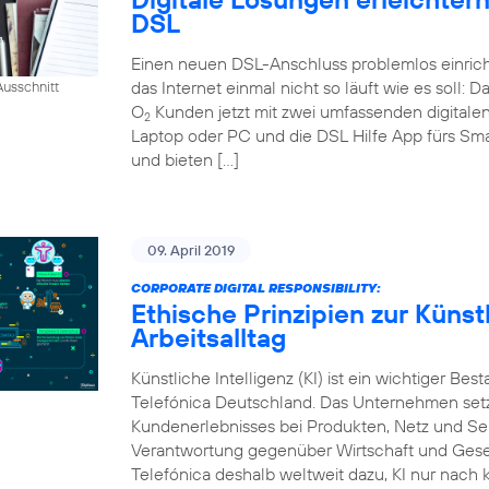
DSL
Einen neuen DSL-Anschluss problemlos einrich
das Internet einmal nicht so läuft wie es soll:
usschnitt
O
Kunden jetzt mit zwei umfassenden digital
2
Laptop oder PC und die DSL Hilfe App fürs Sm
und bieten […]
09. April 2019
CORPORATE DIGITAL RESPONSIBILITY:
Ethische Prinzipien zur Künstl
Arbeitsalltag
Künstliche Intelligenz (KI) ist ein wichtiger Bes
Telefónica Deutschland. Das Unternehmen setzt
Kundenerlebnisses bei Produkten, Netz und Ser
Verantwortung gegenüber Wirtschaft und Gesel
Telefónica deshalb weltweit dazu, KI nur nach k