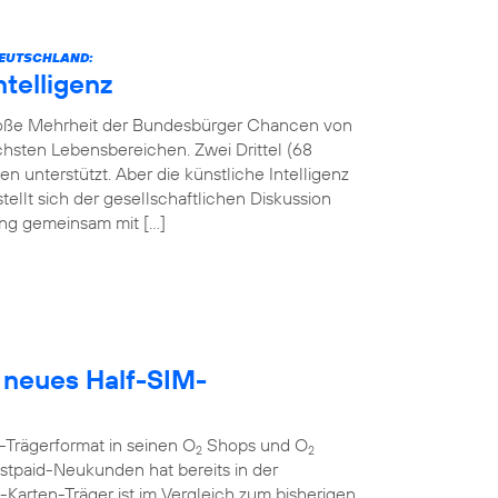
 DEUTSCHLAND:
ntelligenz
 große Mehrheit der Bundesbürger Chancen von
lichsten Lebensbereichen. Zwei Drittel (68
 unterstützt. Aber die künstliche Intelligenz
tellt sich der gesellschaftlichen Diskussion
tung gemeinsam mit […]
 neues Half-SIM-
-Trägerformat in seinen O
Shops und O
2
2
tpaid-Neukunden hat bereits in der
rten-Träger ist im Vergleich zum bisherigen