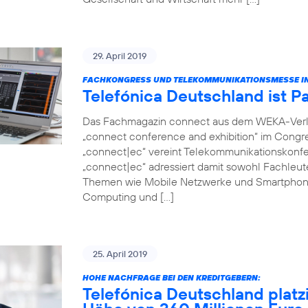
29. April 2019
FACHKONGRESS UND TELEKOMMUNIKATIONSMESSE IN
Telefónica Deutschland ist P
Das Fachmagazin connect aus dem WEKA-Verlag 
„connect conference and exhibition“ im Congr
„connect|ec“ vereint Telekommunikationskonfer
„connect|ec“ adressiert damit sowohl Fachleut
Themen wie Mobile Netzwerke und Smartphon
Computing und […]
25. April 2019
HOHE NACHFRAGE BEI DEN KREDITGEBERN:
Telefónica Deutschland platz