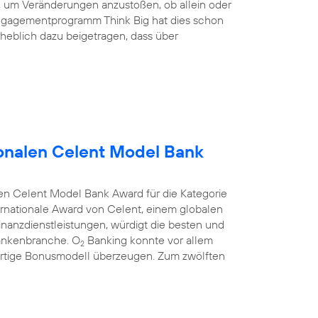
nd, um Veränderungen anzustoßen, ob allein oder
ngagementprogramm Think Big hat dies schon
heblich dazu beigetragen, dass über
onalen Celent Model Bank
en Celent Model Bank Award für die Kategorie
rnationale Award von Celent, einem globalen
anzdienstleistungen, würdigt die besten und
Bankenbranche. O
Banking konnte vor allem
2
rtige Bonusmodell überzeugen. Zum zwölften