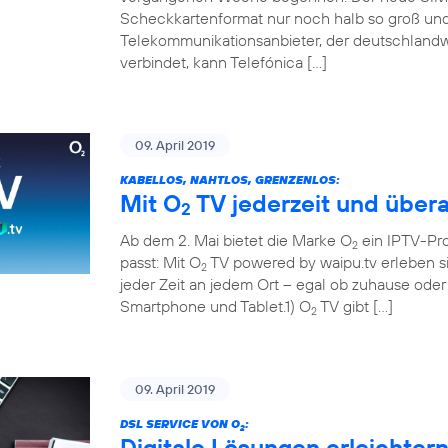
Scheckkartenformat nur noch halb so groß und 
Telekommunikationsanbieter, der deutschland
verbindet, kann Telefónica […]
09. April 2019
KABELLOS, NAHTLOS, GRENZENLOS:
Mit O
TV jederzeit und übera
2
Ab dem 2. Mai bietet die Marke O
ein IPTV-Pr
2
passt: Mit O
TV powered by waipu.tv erleben si
2
jeder Zeit an jedem Ort – egal ob zuhause ode
Smartphone und Tablet.1) O
TV gibt […]
2
09. April 2019
DSL SERVICE VON O
:
2
Digitale Lösungen erleichter