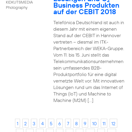
2
KIDKUTSMEDIA
Business Produkten
Photography
auf der CEBIT 2018
Telefónica Deutschland ist auch in
diesem Jahr mit einem eigenen
Stand auf der CEBIT in Hannover
vertreten – diesmal im ITK-
Partnerbereich der WEKA-Gruppe.
Vom 11. bis 15. Juni stellt das
Telekommunikationsunternehmen
sein umfassendes B2B-
Produktportfolio für eine digital
vernetzte Welt vor. Mit innovativen
Lösungen rund um das Internet of
Things (IoT) und Machine to
Machine (M2M) […]
1
2
3
4
5
6
7
8
9
10
11
12