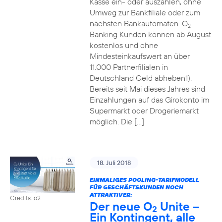
Kasse ein- oder auszahlen, ohne
Umweg zur Bankfiliale oder zum
nächsten Bankautomaten. O
2
Banking Kunden können ab August
kostenlos und ohne
Mindesteinkaufswert an über
11.000 Partnerfilialen in
Deutschland Geld abheben1).
Bereits seit Mai dieses Jahres sind
Einzahlungen auf das Girokonto im
Supermarkt oder Drogeriemarkt
möglich. Die […]
18. Juli 2018
EINMALIGES POOLING-TARIFMODELL
FÜR GESCHÄFTSKUNDEN NOCH
ATTRAKTIVER:
Credits: o2
Der neue O
Unite –
2
Ein Kontingent, alle