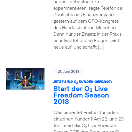
neuen Technologie zu
experimentieren, sagte Telefónica
Deutschlands Finanzvorstand
gestern auf dem CFO-Kongress
des Handelsblatts in München.
Denn nur der Einsatz in der Praxis
beantwortet offene Fragen, wirft
neue auf, und schafft […]
21. Juni 2018
JETZT SIND O
KUNDEN GEFRAGT:
2
Start der O
Live
2
Freedom Season
2018
Was bedeutet Freiheit für jeden
einzelnen Kunden? Am 22. und 23.
Juni feiert die O
Live Freedom
2
Season 2018 ihre Premiere im O