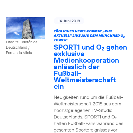
14. Juni 2018
TÄGLICHES NEWS-FORMAT „WM
AKTUELL“ LIVE AUS DEM MÜNCHNER O
2
TOWER:
Credits: Telefónica
SPORT1 und O
gehen
Deutschland /
2
exklusive
Fernanda Vilela
Medienkooperation
anlässlich der
Fußball-
Weltmeisterschaft
ein
Neuigkeiten rund um die Fußball-
Weltmeisterschaft 2018 aus dem
höchstgelegenen TV-Studio
Deutschlands: SPORT1 und O
2
halten Fußball-Fans während des
gesamten Sportereignisses vor