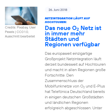
26. Juni 2018
NETZINTEGRATION LÄUFT AUF
HOCHTOUREN:
Das neue O
Netz ist
Credits: Pixabay, User
2
in immer mehr
Pexels
|
CC0 1.0,
Ausschnitt bearbeitet
Städten und
Regionen verfügbar
Das europaweit einzigartige
Großprojekt Netzintegration läuft
derzeit bundesweit auf Hochtouren
und macht in allen Regionen große
Fortschritte. Den
Zusammenschluss der
Mobilfunknetze von O
und E-Plus
2
hat Telefónica Deutschland bereits
in einigen deutschen Großstädten
und ländlichen Regionen
erfolgreich abgeschlossen. Unter