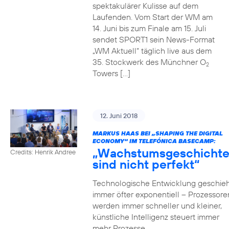
spektakulärer Kulisse auf dem
Laufenden. Vom Start der WM am
14. Juni bis zum Finale am 15. Juli
sendet SPORT1 sein News-Format
„WM Aktuell“ täglich live aus dem
35. Stockwerk des Münchner O
2
Towers […]
12. Juni 2018
MARKUS HAAS BEI „SHAPING THE DIGITAL
ECONOMY“ IM TELEFÓNICA BASECAMP:
„Wachstumsgeschicht
Credits: Henrik Andree
sind nicht perfekt“
Technologische Entwicklung geschieh
immer öfter exponentiell – Prozessore
werden immer schneller und kleiner,
künstliche Intelligenz steuert immer
mehr Prozesse,