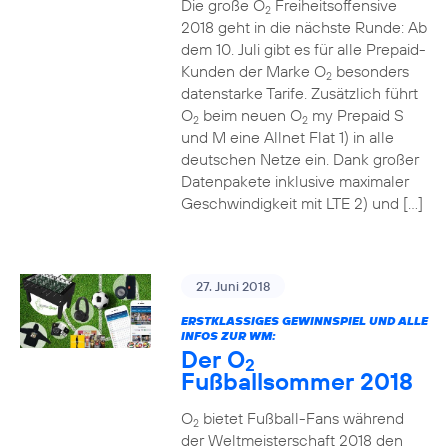
Die große O
Freiheitsoffensive
2
2018 geht in die nächste Runde: Ab
dem 10. Juli gibt es für alle Prepaid-
Kunden der Marke O
besonders
2
datenstarke Tarife. Zusätzlich führt
O
beim neuen O
my Prepaid S
2
2
und M eine Allnet Flat 1) in alle
deutschen Netze ein. Dank großer
Datenpakete inklusive maximaler
Geschwindigkeit mit LTE 2) und […]
27. Juni 2018
ERSTKLASSIGES GEWINNSPIEL UND ALLE
INFOS ZUR WM:
Der O
2
Fußballsommer 2018
O
bietet Fußball-Fans während
2
der Weltmeisterschaft 2018 den