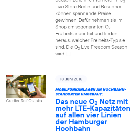
2
Live Store Berlin und Besucher
können spannende Preise
gewinnen. Dafür nehmen sie im
Shop am sogenannten O
2
Freiheitsfinder teil und finden
heraus, welcher Freiheits-Typ sie
sind. Die O
Live Freedom Season
2
wird […]
18. Juni 2018
MOBILFUNKANLAGEN AN HOCHBAHN-
STANDORTEN UMGEBAUT:
Das neue O
Netz mit
Credits: Rolf Otzipka
2
mehr LTE-Kapazitäten
auf allen vier Linien
der Hamburger
Hochbahn