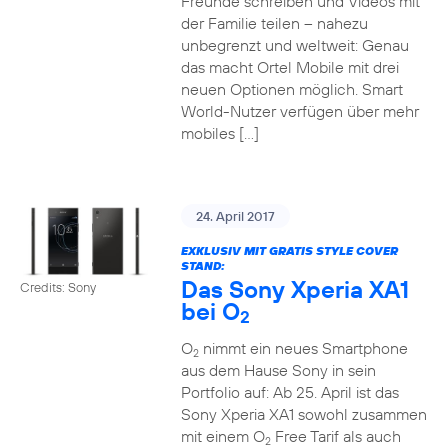
Freunde schreiben und Videos mit
der Familie teilen – nahezu
unbegrenzt und weltweit: Genau
das macht Ortel Mobile mit drei
neuen Optionen möglich. Smart
World-Nutzer verfügen über mehr
mobiles […]
24. April 2017
EXKLUSIV MIT GRATIS STYLE COVER
STAND:
Das Sony Xperia XA1
Credits: Sony
bei O
2
O
nimmt ein neues Smartphone
2
aus dem Hause Sony in sein
Portfolio auf: Ab 25. April ist das
Sony Xperia XA1 sowohl zusammen
mit einem O
Free Tarif als auch
2