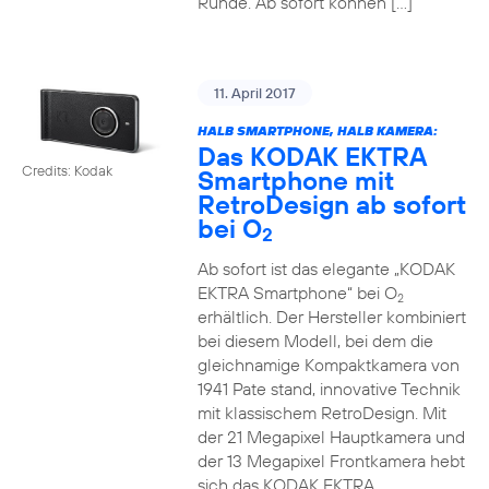
Runde. Ab sofort können […]
11. April 2017
HALB SMARTPHONE, HALB KAMERA:
Das KODAK EKTRA
Credits: Kodak
Smartphone mit
RetroDesign ab sofort
bei O
2
Ab sofort ist das elegante „KODAK
EKTRA Smartphone“ bei O
2
erhältlich. Der Hersteller kombiniert
bei diesem Modell, bei dem die
gleichnamige Kompaktkamera von
1941 Pate stand, innovative Technik
mit klassischem RetroDesign. Mit
der 21 Megapixel Hauptkamera und
der 13 Megapixel Frontkamera hebt
sich das KODAK EKTRA