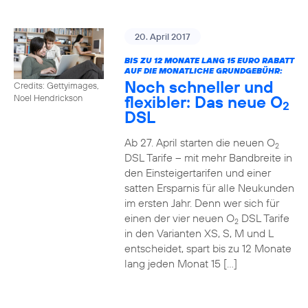
20. April 2017
BIS ZU 12 MONATE LANG 15 EURO RABATT
AUF DIE MONATLICHE GRUNDGEBÜHR:
Noch schneller und
Credits: Gettyimages,
flexibler: Das neue O
Noel Hendrickson
2
DSL
Ab 27. April starten die neuen O
2
DSL Tarife – mit mehr Bandbreite in
den Einsteigertarifen und einer
satten Ersparnis für alle Neukunden
im ersten Jahr. Denn wer sich für
einen der vier neuen O
DSL Tarife
2
in den Varianten XS, S, M und L
entscheidet, spart bis zu 12 Monate
lang jeden Monat 15 […]