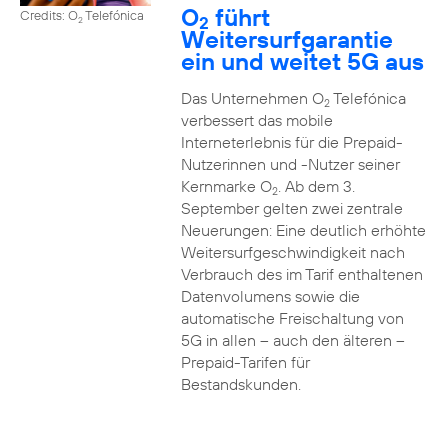
O
führt
Credits: O
Telefónica
2
2
Weitersurfgarantie
ein und weitet 5G aus
Das Unternehmen O
Telefónica
2
verbessert das mobile
Interneterlebnis für die Prepaid-
Nutzerinnen und -Nutzer seiner
Kernmarke O
. Ab dem 3.
2
September gelten zwei zentrale
Neuerungen: Eine deutlich erhöhte
Weitersurfgeschwindigkeit nach
Verbrauch des im Tarif enthaltenen
Datenvolumens sowie die
automatische Freischaltung von
5G in allen – auch den älteren –
Prepaid-Tarifen für
Bestandskunden.