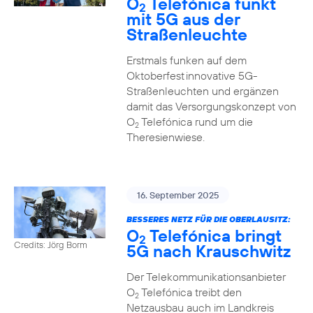
O
Telefónica funkt
2
mit 5G aus der
Straßenleuchte
Erstmals funken auf dem
Oktoberfest innovative 5G-
Straßenleuchten und ergänzen
damit das Versorgungskonzept von
O
Telefónica rund um die
2
Theresienwiese.
16. September 2025
BESSERES NETZ FÜR DIE OBERLAUSITZ:
O
Telefónica bringt
2
Credits: Jörg Borm
5G nach Krauschwitz
Der Telekommunikationsanbieter
O
Telefónica treibt den
2
Netzausbau auch im Landkreis