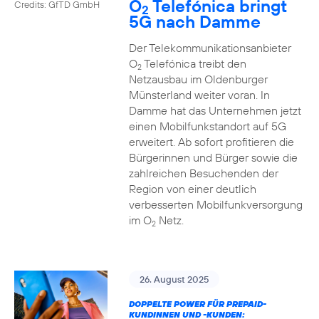
O
Telefónica bringt
Credits: GfTD GmbH
2
5G nach Damme
Der Telekommunikationsanbieter
O
Telefónica treibt den
2
Netzausbau im Oldenburger
Münsterland weiter voran. In
Damme hat das Unternehmen jetzt
einen Mobilfunkstandort auf 5G
erweitert. Ab sofort profitieren die
Bürgerinnen und Bürger sowie die
zahlreichen Besuchenden der
Region von einer deutlich
verbesserten Mobilfunkversorgung
im O
Netz.
2
26. August 2025
DOPPELTE POWER FÜR PREPAID-
KUNDINNEN UND -KUNDEN: