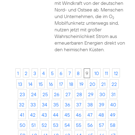
mit Windkraft von der deutschen
Nord- und Ostsee ab. Menschen
und Unternehmen, die im O
2
Mobilfunknetz unterwegs sind,
nutzen jetzt mit großer
Wahrscheinlichkeit Strom aus
erneuerbaren Energien direkt von
den heimischen Küsten.
1
2
3
4
5
6
7
8
9
10
11
12
13
14
15
16
17
18
19
20
21
22
23
24
25
26
27
28
29
30
31
32
33
34
35
36
37
38
39
40
41
42
43
44
45
46
47
48
49
50
51
52
53
54
55
56
57
58