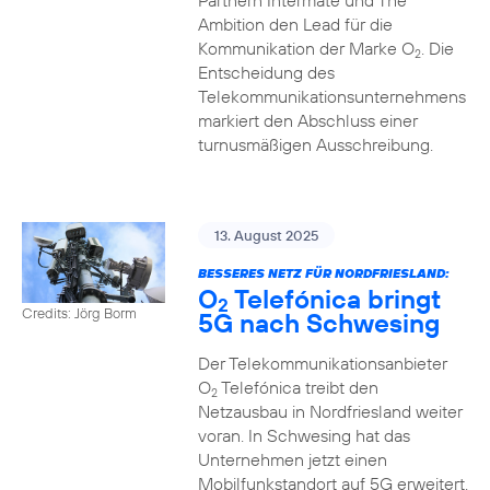
Partnern Intermate und The
Ambition den Lead für die
Kommunikation der Marke O
. Die
2
Entscheidung des
Telekommunikationsunternehmens
markiert den Abschluss einer
turnusmäßigen Ausschreibung.
13. August 2025
BESSERES NETZ FÜR NORDFRIESLAND:
O
Telefónica bringt
2
Credits: Jörg Borm
5G nach Schwesing
Der Telekommunikationsanbieter
O
Telefónica treibt den
2
Netzausbau in Nordfriesland weiter
voran. In Schwesing hat das
Unternehmen jetzt einen
Mobilfunkstandort auf 5G erweitert.