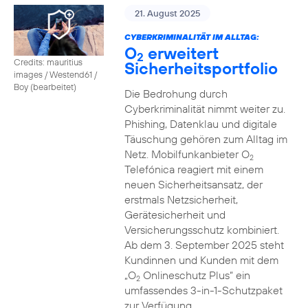
21. August 2025
CYBERKRIMINALITÄT IM ALLTAG:
O
erweitert
2
Credits: mauritius
Sicherheitsportfolio
images / Westend61 /
Boy (bearbeitet)
Die Bedrohung durch
Cyberkriminalität nimmt weiter zu.
Phishing, Datenklau und digitale
Täuschung gehören zum Alltag im
Netz. Mobilfunkanbieter O
2
Telefónica reagiert mit einem
neuen Sicherheitsansatz, der
erstmals Netzsicherheit,
Gerätesicherheit und
Versicherungsschutz kombiniert.
Ab dem 3. September 2025 steht
Kundinnen und Kunden mit dem
„O
Onlineschutz Plus“ ein
2
umfassendes 3-in-1-Schutzpaket
zur Verfügung.