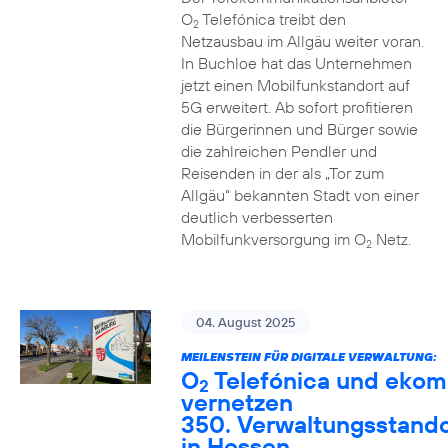
O
Telefónica treibt den
2
Netzausbau im Allgäu weiter voran.
In Buchloe hat das Unternehmen
jetzt einen Mobilfunkstandort auf
5G erweitert. Ab sofort profitieren
die Bürgerinnen und Bürger sowie
die zahlreichen Pendler und
Reisenden in der als „Tor zum
Allgäu“ bekannten Stadt von einer
deutlich verbesserten
Mobilfunkversorgung im O
Netz.
2
04. August 2025
MEILENSTEIN FÜR DIGITALE VERWALTUNG:
O
Telefónica und ekom
2
vernetzen
350. Verwaltungsstando
in Hessen