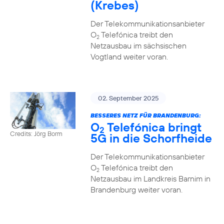
(Krebes)
Der Telekommunikationsanbieter
O
Telefónica treibt den
2
Netzausbau im sächsischen
Vogtland weiter voran.
02. September 2025
BESSERES NETZ FÜR BRANDENBURG:
O
Telefónica bringt
2
Credits: Jörg Borm
5G in die Schorfheide
Der Telekommunikationsanbieter
O
Telefónica treibt den
2
Netzausbau im Landkreis Barnim in
Brandenburg weiter voran.