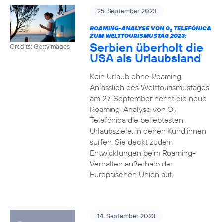
25. September 2023
ROAMING-ANALYSE VON O
TELEFÓNICA
2
ZUM WELTTOURISMUSTAG 2023:
Serbien überholt die
Credits: Gettyimages
USA als Urlaubsland
Kein Urlaub ohne Roaming:
Anlässlich des Welttourismustages
am 27. September nennt die neue
Roaming-Analyse von O
2
Telefónica die beliebtesten
Urlaubsziele, in denen Kund:innen
surfen. Sie deckt zudem
Entwicklungen beim Roaming-
Verhalten außerhalb der
Europäischen Union auf.
14. September 2023