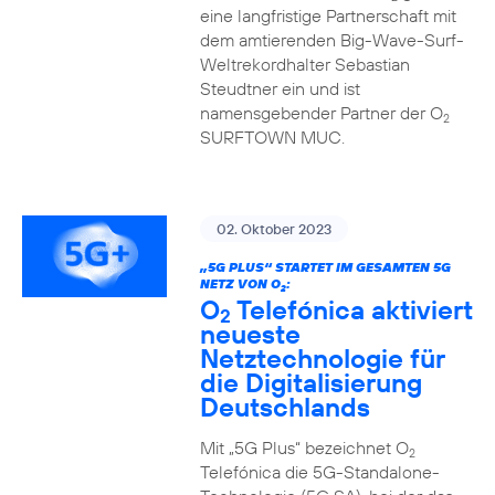
eine langfristige Partnerschaft mit
dem amtierenden Big-Wave-Surf-
Weltrekordhalter Sebastian
Steudtner ein und ist
namensgebender Partner der O
2
SURFTOWN MUC.
02. Oktober 2023
„5G PLUS“ STARTET IM GESAMTEN 5G
NETZ VON O
:
2
O
Telefónica aktiviert
2
neueste
Netztechnologie für
die Digitalisierung
Deutschlands
Mit „5G Plus“ bezeichnet O
2
Telefónica die 5G-Standalone-