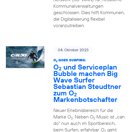
Kommunalverwaltungen
geschlossen. Dies hilft Kommunen,
die Digitalisierung flexibel
voranzutreiben.
04. Oktober 2023
O
GOES SURFING:
2
O
und Serviceplan
2
Bubble machen Big
Wave Surfer
Sebastian Steudtner
zum O
2
Markenbotschafter
Neuer Erlebnisbereich für die
Marke O
: Neben O
Music ist „can
2
2
do“ nun auch im Sportbereich,
beim Surfen, erfahrbar. O
geht
2