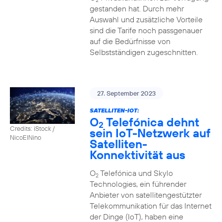
2
gestanden hat. Durch mehr
Auswahl und zusätzliche Vorteile
sind die Tarife noch passgenauer
auf die Bedürfnisse von
Selbstständigen zugeschnitten.
27. September 2023
SATELLITEN-IOT:
O
Telefónica dehnt
2
Credits: iStock /
sein IoT-Netzwerk auf
NicoElNino
Satelliten-
Konnektivität aus
O
Telefónica und Skylo
2
Technologies, ein führender
Anbieter von satellitengestützter
Telekommunikation für das Internet
der Dinge (IoT), haben eine