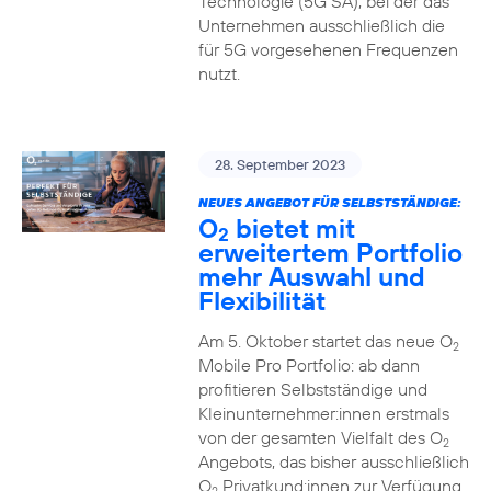
Technologie (5G SA), bei der das
Unternehmen ausschließlich die
für 5G vorgesehenen Frequenzen
nutzt.
28. September 2023
NEUES ANGEBOT FÜR SELBSTSTÄNDIGE:
O
bietet mit
2
erweitertem Portfolio
mehr Auswahl und
Flexibilität
Am 5. Oktober startet das neue O
2
Mobile Pro Portfolio: ab dann
profitieren Selbstständige und
Kleinunternehmer:innen erstmals
von der gesamten Vielfalt des O
2
Angebots, das bisher ausschließlich
O
Privatkund:innen zur Verfügung