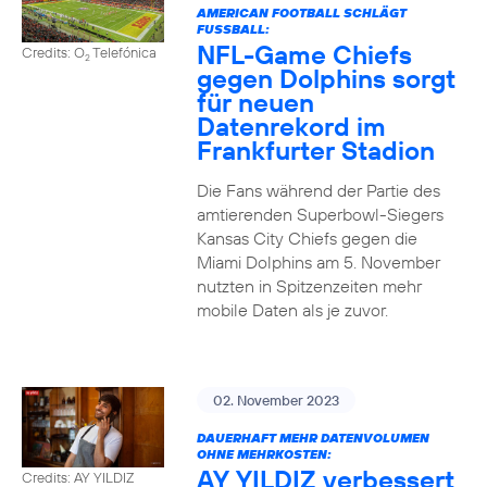
AMERICAN FOOTBALL SCHLÄGT
FUSSBALL:
NFL-Game Chiefs
Credits: O
Telefónica
2
gegen Dolphins sorgt
für neuen
Datenrekord im
Frankfurter Stadion
Die Fans während der Partie des
amtierenden Superbowl-Siegers
Kansas City Chiefs gegen die
Miami Dolphins am 5. November
nutzten in Spitzenzeiten mehr
mobile Daten als je zuvor.
02. November 2023
DAUERHAFT MEHR DATENVOLUMEN
OHNE MEHRKOSTEN:
AY YILDIZ verbessert
Credits: AY YILDIZ