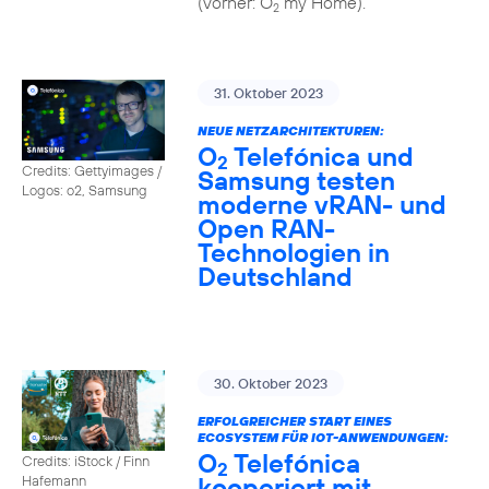
(vorher: O
my Home).
2
31. Oktober 2023
NEUE NETZARCHITEKTUREN:
O
Telefónica und
2
Credits: Gettyimages /
Samsung testen
Logos: o2, Samsung
moderne vRAN- und
Open RAN-
Technologien in
Deutschland
30. Oktober 2023
ERFOLGREICHER START EINES
ECOSYSTEM FÜR IOT-ANWENDUNGEN:
O
Telefónica
Credits: iStock / Finn
2
kooperiert mit
Hafemann