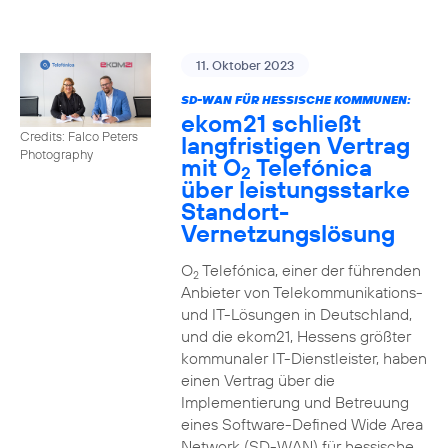
11. Oktober 2023
SD-WAN FÜR HESSISCHE KOMMUNEN:
ekom21 schließt
Credits: Falco Peters
langfristigen Vertrag
Photography
mit O
Telefónica
2
über leistungsstarke
Standort-
Vernetzungslösung
O
Telefónica, einer der führenden
2
Anbieter von Telekommunikations-
und IT-Lösungen in Deutschland,
und die ekom21, Hessens größter
kommunaler IT-Dienstleister, haben
einen Vertrag über die
Implementierung und Betreuung
eines Software-Defined Wide Area
Network (SD-WAN) für hessische