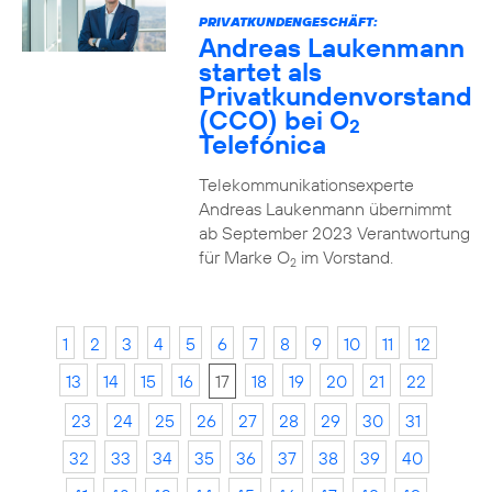
PRIVATKUNDENGESCHÄFT:
Andreas Laukenmann
startet als
Privatkundenvorstand
(CCO) bei O
2
Telefónica
Telekommunikationsexperte
Andreas Laukenmann übernimmt
ab September 2023 Verantwortung
für Marke O
im Vorstand.
2
1
2
3
4
5
6
7
8
9
10
11
12
13
14
15
16
17
18
19
20
21
22
23
24
25
26
27
28
29
30
31
32
33
34
35
36
37
38
39
40