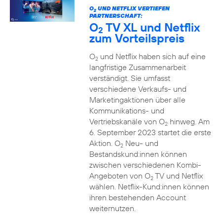
O
UND NETFLIX VERTIEFEN
2
PARTNERSCHAFT:
O
TV XL und Netflix
2
zum Vorteilspreis
O
und Netflix haben sich auf eine
2
langfristige Zusammenarbeit
verständigt. Sie umfasst
verschiedene Verkaufs- und
Marketingaktionen über alle
Kommunikations- und
Vertriebskanäle von O
hinweg. Am
2
6. September 2023 startet die erste
Aktion. O
Neu- und
2
Bestandskund:innen können
zwischen verschiedenen Kombi-
Angeboten von O
TV und Netflix
2
wählen. Netflix-Kund:innen können
ihren bestehenden Account
weiternutzen.