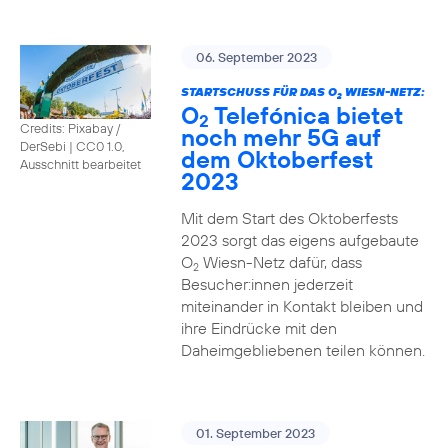
06. September 2023
STARTSCHUSS FÜR DAS O
WIESN-NETZ:
2
O
Telefónica bietet
2
Credits: Pixabay /
noch mehr 5G auf
DerSebi
|
CC0 1.0,
dem Oktoberfest
Ausschnitt bearbeitet
2023
Mit dem Start des Oktoberfests
2023 sorgt das eigens aufgebaute
O
Wiesn-Netz dafür, dass
2
Besucher:innen jederzeit
miteinander in Kontakt bleiben und
ihre Eindrücke mit den
Daheimgebliebenen teilen können.
01. September 2023