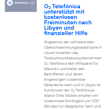
O
Telefónica
2
unterstützt mit
kostenlosen
Freiminuten nach
Libyen und
finanzieller Hilfe
Angesichts der verheerenden
Überschwemmungskatastrophe in
Libyen erweitert das
Telekommunikationsunternehmen
O
Telefónica sein Hilfspaket für
2
Marokko und bietet den
Betroffenen und deren
Angehörigen kostenlose
Gespräche nach und in Libyen an.
Kund:innen der O
Telefónica-
2
Marke Ortel Mobile erhalten ein
kostenloses Kontingent von 200
Minuten für Gespräche nach und