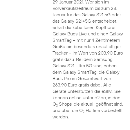
29. Januar 2021. Wer sich im
Vorverkaufszeitraum bis zum 28.
Januar für das Galaxy S21 5G oder
das Galaxy S21+5G entscheidet,
erhält die kabellosen Kopfhörer
Galaxy Buds Live und einen Galaxy
SmartTag – mit nur 4 Zentimetern
Größe ein besonders unauffälliger
Tracker – im Wert von 203,90 Euro
gratis dazu. Bei dem Samsung
Galaxy S21 Ultra 5G sind, neben
dem Galaxy SmartTag, die Galaxy
Buds Pro im Gesamtwert von
263,90 Euro gratis dabei. Alle
Geräte unterstützen die eSIM. Sie
können online unter o2.de, in den
O
Shops, die aktuell geöffnet sind,
2
und über die O
Hotline vorbestellt
2
werden.