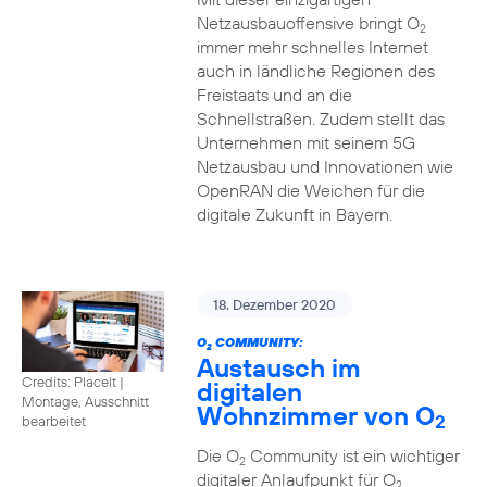
Netzausbauoffensive bringt O
2
immer mehr schnelles Internet
auch in ländliche Regionen des
Freistaats und an die
Schnellstraßen. Zudem stellt das
Unternehmen mit seinem 5G
Netzausbau und Innovationen wie
OpenRAN die Weichen für die
digitale Zukunft in Bayern.
18. Dezember 2020
O
COMMUNITY:
2
Austausch im
Credits: Placeit
|
digitalen
Montage, Ausschnitt
Wohnzimmer von O
2
bearbeitet
Die O
Community ist ein wichtiger
2
digitaler Anlaufpunkt für O
2