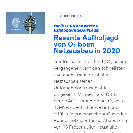
12. Januar 2021
ERFÜLLUNG DER BNETZA-
VERSORGUNGSAUFLAGE:
Rasante Aufholjagd
von O
beim
2
Netzausbau in 2020
Telefónica Deutschland / O
hat im
2
vergangenen Jahr den schnellsten
und auch umfangreichsten
Netzausbau seiner
Unternehmensgeschichte
umgesetzt. Mit mehr als 11.000
neuen 4G-Elementen hat O
sein
2
4G-Netz deutlich erweitert und
erfüllt die bundesweite Auflage der
Bundesnetzagentur zur Abdeckung
von 98 Prozent aller Haushalte.