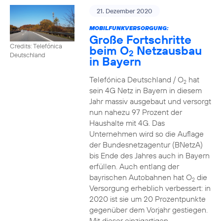
21. Dezember 2020
MOBILFUNKVERSORGUNG:
Große Fortschritte
Credits: Telefónica
beim O
Netzausbau
2
Deutschland
in Bayern
Telefónica Deutschland / O
hat
2
sein 4G Netz in Bayern in diesem
Jahr massiv ausgebaut und versorgt
nun nahezu 97 Prozent der
Haushalte mit 4G. Das
Unternehmen wird so die Auflage
der Bundesnetzagentur (BNetzA)
bis Ende des Jahres auch in Bayern
erfüllen. Auch entlang der
bayrischen Autobahnen hat O
die
2
Versorgung erheblich verbessert: in
2020 ist sie um 20 Prozentpunkte
gegenüber dem Vorjahr gestiegen.
Mit dieser einzigartigen