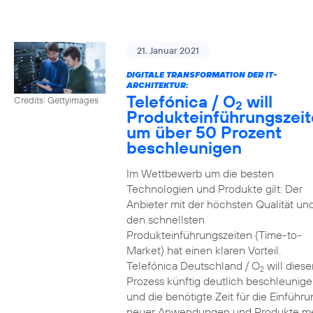
21. Januar 2021
DIGITALE TRANSFORMATION DER IT-
ARCHITEKTUR:
Telefónica / O
will
Credits: Gettyimages
2
Produkteinführungszei
um über 50 Prozent
beschleunigen
Im Wettbewerb um die besten
Technologien und Produkte gilt: Der
Anbieter mit der höchsten Qualität un
den schnellsten
Produkteinführungszeiten (Time-to-
Market) hat einen klaren Vorteil.
Telefónica Deutschland / O
will diese
2
Prozess künftig deutlich beschleunig
und die benötigte Zeit für die Einführu
neuer Anwendungen und Produkte m