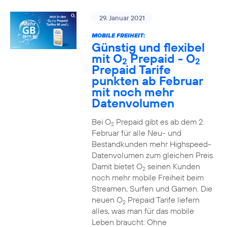
29. Januar 2021
MOBILE FREIHEIT:
Günstig und flexibel
mit O
Prepaid - O
2
2
Prepaid Tarife
punkten ab Februar
mit noch mehr
Datenvolumen
Bei O
Prepaid gibt es ab dem 2.
2
Februar für alle Neu- und
Bestandkunden mehr Highspeed-
Datenvolumen zum gleichen Preis.
Damit bietet O
seinen Kunden
2
noch mehr mobile Freiheit beim
Streamen, Surfen und Gamen. Die
neuen O
Prepaid Tarife liefern
2
alles, was man für das mobile
Leben braucht: Ohne