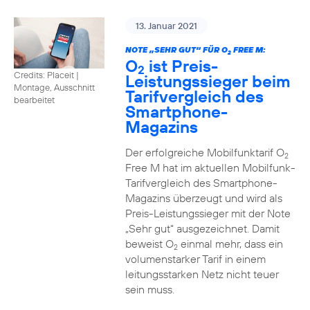
13. Januar 2021
NOTE „SEHR GUT“ FÜR O
FREE M:
2
O
ist Preis-
2
Credits: Placeit
|
Leistungssieger beim
Montage, Ausschnitt
Tarifvergleich des
bearbeitet
Smartphone-
Magazins
Der erfolgreiche Mobilfunktarif O
2
Free M hat im aktuellen Mobilfunk-
Tarifvergleich des Smartphone-
Magazins überzeugt und wird als
Preis-Leistungssieger mit der Note
„Sehr gut“ ausgezeichnet. Damit
beweist O
einmal mehr, dass ein
2
volumenstarker Tarif in einem
leitungsstarken Netz nicht teuer
sein muss.