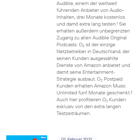
Audible, einem der weltweit
führenden Anbieter von Audio-
Inhalten, drei Monate kostenlos
und damit extra lang testen.
Sie
1
erhalten außerdem unbegrenzten
Zugang zu allen Audible Original
Podcasts. O
ist der einzige
2
Netzbetreiber in Deutschland, der
seinen Kunden ausgewählte
Dienste von Amazon anbietet und
damit seine Entertainment-
Strategie ausbaut. O
Postpaid
2
Kunden erhalten Amazon Music
Unlimited fünf Monate geschenkt.
2
Auch hier profitieren O
Kunden
2
exklusiv von den extra langen
Testzeiträumen.
01. Februar 2021