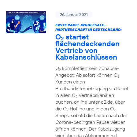
26. Januar 2021
ERSTE KABEL-WHOLESALE-
PARTNERSCHAFT IN DEUTSCHLAND:
O
startet
2
flächendeckenden
Vertrieb von
Kabelanschlüssen
O
komplettiert sein Zuhause-
2
Angebot: Ab sofort können O
2
Kunden einen
Breitbandinternetzugang via Kabel
in allen O
Vertriebskanälen
2
buchen, online unter o2.de, über
die O
Hotline und in den O
2
2
Shops, sobald die Läden nach der
Corona-bedingten Pause wieder
öffnen können. Der Kabelzugang
wird über das Abkommen mit