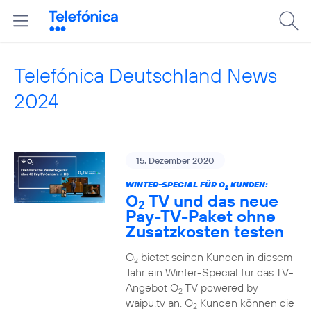
Telefónica Deutschland News
2024
15. Dezember 2020
WINTER-SPECIAL FÜR O
KUNDEN:
2
O
TV und das neue
2
Pay-TV-Paket ohne
Zusatzkosten testen
O
bietet seinen Kunden in diesem
2
Jahr ein Winter-Special für das TV-
Angebot O
TV powered by
2
waipu.tv an. O
Kunden können die
2