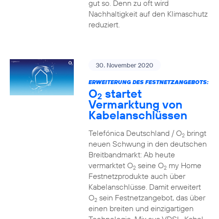
gut so. Denn zu oft wird
Nachhaltigkeit auf den Klimaschutz
reduziert.
30. November 2020
ERWEITERUNG DES FESTNETZANGEBOTS:
O
startet
2
Vermarktung von
Kabelanschlüssen
Telefónica Deutschland / O
bringt
2
neuen Schwung in den deutschen
Breitbandmarkt: Ab heute
vermarktet O
seine O
my Home
2
2
Festnetzprodukte auch über
Kabelanschlüsse. Damit erweitert
O
sein Festnetzangebot, das über
2
einen breiten und einzigartigen