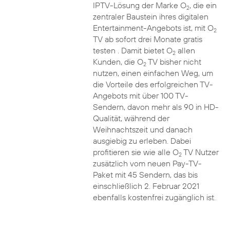
IPTV-Lösung der Marke O
, die ein
2
zentraler Baustein ihres digitalen
Entertainment-Angebots ist, mit O
2
TV ab sofort drei Monate gratis
testen . Damit bietet O
allen
2
Kunden, die O
TV bisher nicht
2
nutzen, einen einfachen Weg, um
die Vorteile des erfolgreichen TV-
Angebots mit über 100 TV-
Sendern, davon mehr als 90 in HD-
Qualität, während der
Weihnachtszeit und danach
ausgiebig zu erleben. Dabei
profitieren sie wie alle O
TV Nutzer
2
zusätzlich vom neuen Pay-TV-
Paket mit 45 Sendern, das bis
einschließlich 2. Februar 2021
ebenfalls kostenfrei zugänglich ist.