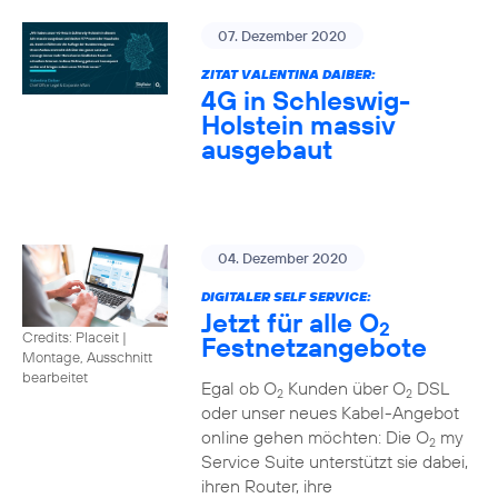
07. Dezember 2020
ZITAT VALENTINA DAIBER:
4G in Schleswig-
Holstein massiv
ausgebaut
04. Dezember 2020
DIGITALER SELF SERVICE:
Jetzt für alle O
2
Credits: Placeit
|
Festnetzangebote
Montage, Ausschnitt
bearbeitet
Egal ob O
Kunden über O
DSL
2
2
oder unser neues Kabel-Angebot
online gehen möchten: Die O
my
2
Service Suite unterstützt sie dabei,
ihren Router, ihre