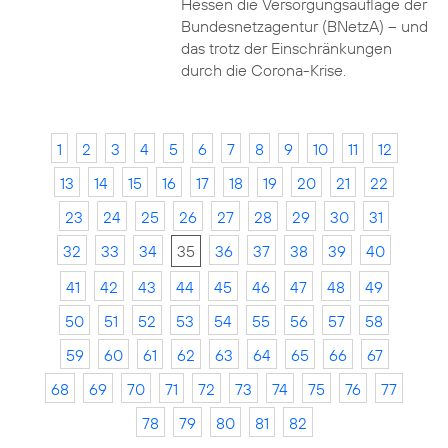
Hessen die Versorgungsauflage der
Bundesnetzagentur (BNetzA) – und
das trotz der Einschränkungen
durch die Corona-Krise.
1
2
3
4
5
6
7
8
9
10
11
12
13
14
15
16
17
18
19
20
21
22
23
24
25
26
27
28
29
30
31
32
33
34
35
36
37
38
39
40
41
42
43
44
45
46
47
48
49
50
51
52
53
54
55
56
57
58
59
60
61
62
63
64
65
66
67
68
69
70
71
72
73
74
75
76
77
78
79
80
81
82