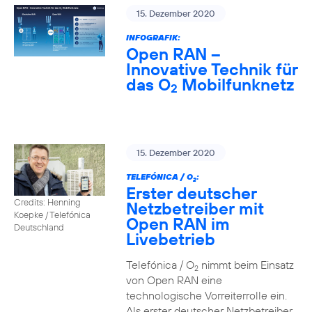
15. Dezember 2020
INFOGRAFIK:
Open RAN –
Innovative Technik für
das O
Mobilfunknetz
2
15. Dezember 2020
TELEFÓNICA / O
:
2
Erster deutscher
Credits: Henning
Netzbetreiber mit
Koepke / Telefónica
Open RAN im
Deutschland
Livebetrieb
Telefónica / O
nimmt beim Einsatz
2
von Open RAN eine
technologische Vorreiterrolle ein.
Als erster deutscher Netzbetreiber