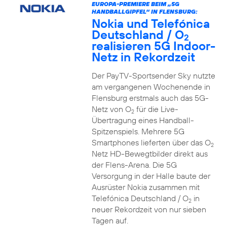
EUROPA-PREMIERE BEIM „5G
HANDBALLGIPFEL“ IN FLENSBURG:
Nokia und Telefónica
Deutschland / O
2
realisieren 5G Indoor-
Netz in Rekordzeit
Der PayTV-Sportsender Sky nutzte
am vergangenen Wochenende in
Flensburg erstmals auch das 5G-
Netz von O
für die Live-
2
Übertragung eines Handball-
Spitzenspiels. Mehrere 5G
Smartphones lieferten über das O
2
Netz HD-Bewegtbilder direkt aus
der Flens-Arena. Die 5G
Versorgung in der Halle baute der
Ausrüster Nokia zusammen mit
Telefónica Deutschland / O
in
2
neuer Rekordzeit von nur sieben
Tagen auf.