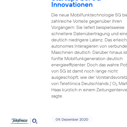
Innovationen
Die neue Mobilfunktechnologie 5G bi
zahlreiche Vorteile gegenüber ihren
Vorgängern: Sie liefert beispielsweise
schnellere Datenübertragung und ein
deutlich niedrigere Latenz. Das erleich
autonomes Interagieren von verbund
Maschinen deutlich. Darüber hinaus ist
fünfte Mobilfunkgeneration deutlich
energieeffizienter. Doch das wahre Pot
von 5G ist damit noch lange nicht
ausgeschöpft, wie der Vorstandsvorsi
von Telefónica Deutschlands / O
Mar
2
Haas kürzlich in einem Zeitungsinterv
sagte.
09. Dezember 2020