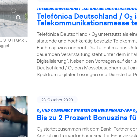
THEMENSCHWERPUNKT „5G UND DIE DIGITALISIERUNG
Telefónica Deutschland / O
i
2
Telekommunikationsmesse t
Telefónica Deutschland / O
unterstützt als ei
2
startende und hochkarätig besetzte Telekommu
AU STUTTGART,
uggel
Fachmagazins connect. Die Teilnahme des Unt
dauernden Veranstaltung steht unter dem inha
Digitalisierung“. Neben den Vorträgen auf der 
Deutschland / O
den Messebesuchern auf eine
2
Spektrum digitaler Lösungen und Dienste für P
23. Oktober 2020
O
UND COMDIRECT STARTEN DIE NEUE FINANZ-APP O
2
2
Bis zu 2 Prozent Bonuszins fü
O
startet zusammen mit dem Bank-Partner co
2
App ist ein frei verfügbarer smarter Finanzassist