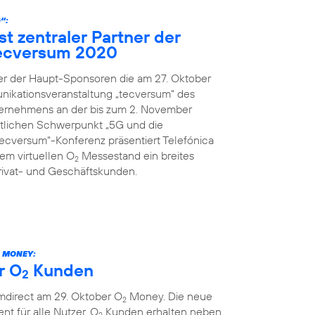
“:
st zentraler Partner der
ecversum 2020
ner der Haupt-Sponsoren die am 27. Oktober
nikationsveranstaltung „tecversum“ des
ernehmens an der bis zum 2. November
ltlichen Schwerpunkt „5G und die
„tecversum“-Konferenz präsentiert Telefónica
m virtuellen O
Messestand ein breites
2
rivat- und Geschäftskunden.
MONEY:
r O
Kunden
2
mdirect am 29. Oktober O
Money. Die neue
2
ent für alle Nutzer. O
Kunden erhalten neben
2