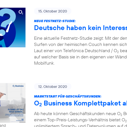
15. Oktober 2020
NEUE FESTNETZ-STUDIE:
Deutsche haben kein Interes
Eine aktuelle Festnetz-Studie zeigt: Mit der d
Surfen von der heimischen Couch kennen sich
Laut einer von Telefónica Deutschland / O
beau
2
auf welcher Basis sie in den eigenen vier Wänd
Mobilfunk.
12. Oktober 2020
MARKTSTART FÜR GESCHÄFTSKUNDEN:
O
Business Komplettpaket ab
2
Ab heute können Geschäftskunden neue O
Bu
2
einem Top-Preis-Leistungs-Verhältnis bietet O
2
unlimitiertem Sprach- und Datenvolumen auf 
land