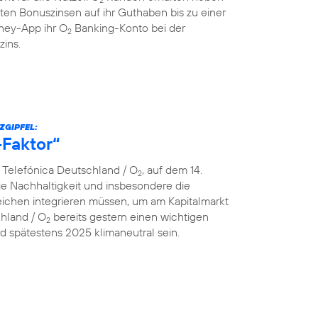
ten Bonuszinsen auf ihr Guthaben bis zu einer
ey-App ihr O
Banking-Konto bei der
2
zins.
ZGIPFEL:
-Faktor“
n Telefónica Deutschland / O
, auf dem 14.
2
e Nachhaltigkeit und insbesondere die
ereichen integrieren müssen, um am Kapitalmarkt
chland / O
bereits gestern einen wichtigen
2
 spätestens 2025 klimaneutral sein.