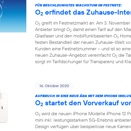
FÜR BESCHLEUNIGTES WACHSTUM IM FESTNETZ:
O
erfindet das Zuhause-Inte
2
O
greift im Festnetzmarkt an: Am 3. November 
2
Anbieter bringt O
damit einen Tarif auf den Mar
2
Glasfaser und den mobilfunkbasierten O
HomeS
2
festen Bestandteil der neuen Zuhause-Welt v
Kunden eine Festnetznummer – und ist so eine 
neuen Zuhause-Angebot vereinfacht O
die Ta
2
sorgt im Tarifdschungel für Transparenz und Klar
16. Oktober 2020
AUFBRUCH IN EINE NEUE ÄRA MIT DEM IPHONE INKLUS
O
startet den Vorverkauf vo
2
O
wird die neuen iPhone Modelle iPhone 12 Pr
2
mini inkl. leistungsstarkem 5G-Erlebnis anbiet
Design verfügen über beispiellose neue Kamer