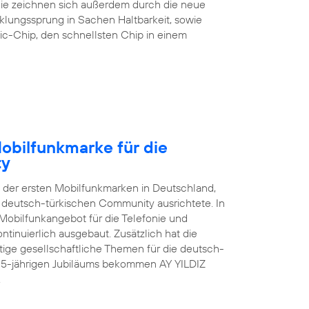
 Sie zeichnen sich außerdem durch die neue
klungssprung in Sachen Haltbarkeit, sowie
ic-Chip, den schnellsten Chip in einem
Mobilfunkmarke für die
ty
e der ersten Mobilfunkmarken in Deutschland,
er deutsch-türkischen Community ausrichtete. In
Mobilfunkangebot für die Telefonie und
tinuierlich ausgebaut. Zusätzlich hat die
ge gesellschaftliche Themen für die deutsch-
s 15-jährigen Jubiläums bekommen AY YILDIZ
.