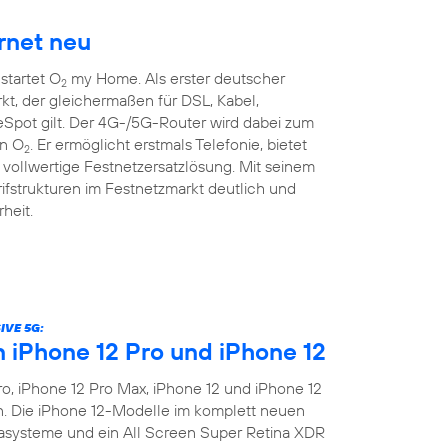
rnet neu
startet O
my Home. Als erster deutscher
2
kt, der gleichermaßen für DSL, Kabel,
pot gilt. Der 4G-/5G-Router wird dabei zum
on O
. Er ermöglicht erstmals Telefonie, bietet
2
vollwertige Festnetzersatzlösung. Mit seinem
rifstrukturen im Festnetzmarkt deutlich und
heit.
IVE 5G:
n iPhone 12 Pro und iPhone 12
o, iPhone 12 Pro Max, iPhone 12 und iPhone 12
en. Die iPhone 12-Modelle im komplett neuen
asysteme und ein All Screen Super Retina XDR