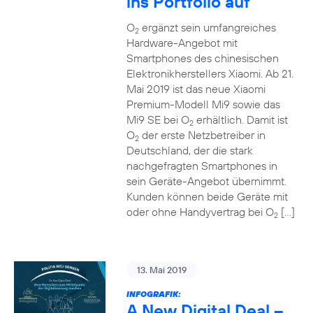
ins Portfolio auf
O
ergänzt sein umfangreiches
2
Hardware-Angebot mit
Smartphones des chinesischen
Elektronikherstellers Xiaomi. Ab 21.
Mai 2019 ist das neue Xiaomi
Premium-Modell Mi9 sowie das
Mi9 SE bei O
erhältlich. Damit ist
2
O
der erste Netzbetreiber in
2
Deutschland, der die stark
nachgefragten Smartphones in
sein Geräte-Angebot übernimmt.
Kunden können beide Geräte mit
oder ohne Handyvertrag bei O
[…]
2
13. Mai 2019
INFOGRAFIK:
A New Digital Deal –