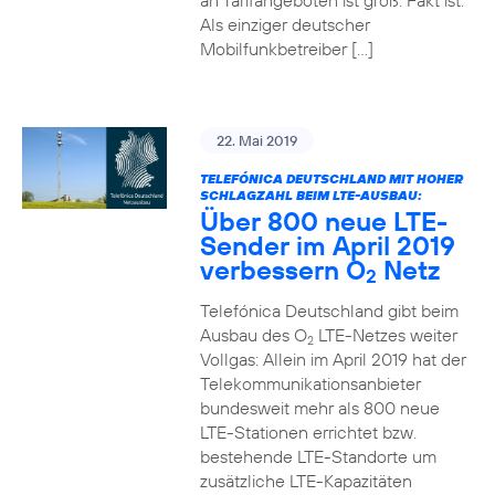
an Tarifangeboten ist groß. Fakt ist:
Als einziger deutscher
Mobilfunkbetreiber […]
22. Mai 2019
TELEFÓNICA DEUTSCHLAND MIT HOHER
SCHLAGZAHL BEIM LTE-AUSBAU:
Über 800 neue LTE-
Sender im April 2019
verbessern O
Netz
2
Telefónica Deutschland gibt beim
Ausbau des O
LTE-Netzes weiter
2
Vollgas: Allein im April 2019 hat der
Telekommunikationsanbieter
bundesweit mehr als 800 neue
LTE-Stationen errichtet bzw.
bestehende LTE-Standorte um
zusätzliche LTE-Kapazitäten