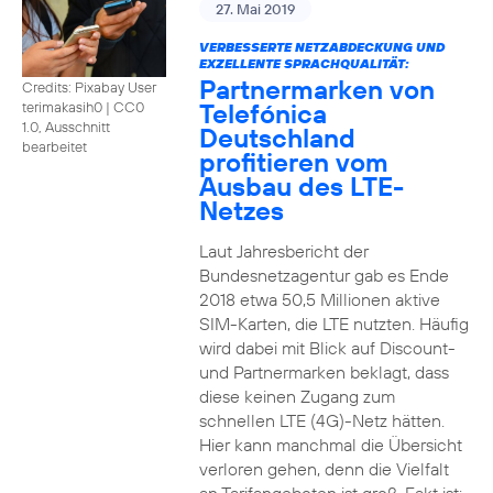
27. Mai 2019
VERBESSERTE NETZABDECKUNG UND
EXZELLENTE SPRACHQUALITÄT:
Partnermarken von
Credits: Pixabay User
Telefónica
terimakasih0
|
CC0
1.0, Ausschnitt
Deutschland
bearbeitet
profitieren vom
Ausbau des LTE-
Netzes
Laut Jahresbericht der
Bundesnetzagentur gab es Ende
2018 etwa 50,5 Millionen aktive
SIM-Karten, die LTE nutzten. Häufig
wird dabei mit Blick auf Discount-
und Partnermarken beklagt, dass
diese keinen Zugang zum
schnellen LTE (4G)-Netz hätten.
Hier kann manchmal die Übersicht
verloren gehen, denn die Vielfalt